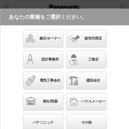
あなたの業種をご選択ください。
電気・建築設備（ビジネス）
フリーワード
品番・キーワード
検索
施主/オーナー
販売代理店
LGC51621
生産終了
設計事務所
工務店
電気工事会社
建設会社
ブックマーク
NEW
かんたん照度計算
商社/問屋
ハウスメーカー
天井直付型 LED（昼光色～電球色） シーリングライ
ト 美ルック・リモコン調光・リモコン調色・カチット
パナソニック
その他
F ～12畳