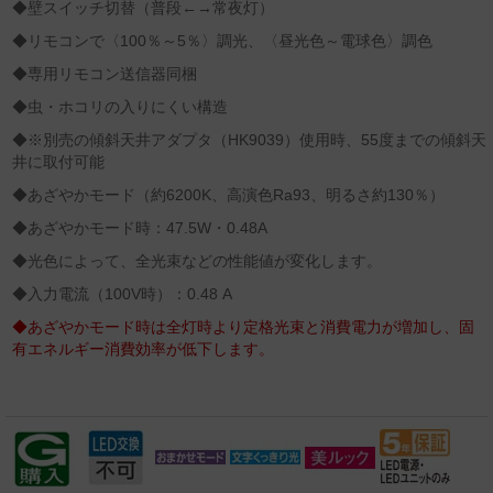
◆壁スイッチ切替（普段←→常夜灯）
◆リモコンで〈100％～5％〉調光、〈昼光色～電球色〉調色
◆専用リモコン送信器同梱
◆虫・ホコリの入りにくい構造
◆※別売の傾斜天井アダプタ（HK9039）使用時、55度までの傾斜天
井に取付可能
◆あざやかモード（約6200K、高演色Ra93、明るさ約130％）
◆あざやかモード時：47.5W・0.48A
◆光色によって、全光束などの性能値が変化します。
◆入力電流（100V時）：0.48 A
◆あざやかモード時は全灯時より定格光束と消費電力が増加し、固
有エネルギー消費効率が低下します。