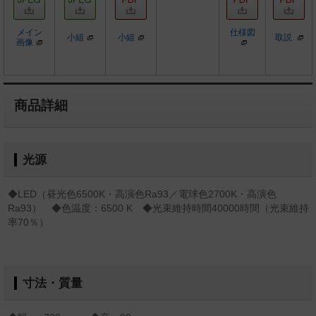
メイン
仕様図
小組
小組
取説
画像
商品詳細
光源
◆LED（昼光色6500K・高演色Ra93／電球色2700K・高演色
Ra93） ◆色温度：6500 K ◆光束維持時間40000時間（光束維持
率70％）
寸法・質量