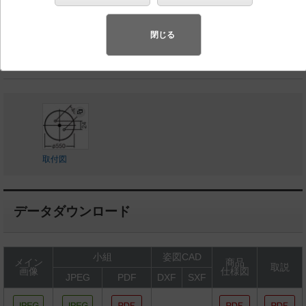
◆生産終了品
◆希望小売価格 88,000 円（税抜）
閉じる
LED内蔵、電源ユニット内蔵
取付図
データダウンロード
小組
姿図CAD
メイン
商品
取説
画像
仕様図
JPEG
PDF
DXF
SXF