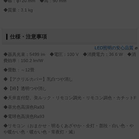
◆幅：φ720 mm ◆高：90 mm
◆質量：3.1 kg
仕様・注意事項
LED照明の安心品質
◆器具光束：5499 lm ◆電圧：100 V ◆消費電力：36.6 W ◆消
費効率：150.2 lm/W
◆畳数：～12畳
◆【アクリルカバー】乳白つや消し
◆【枠】透明つや消し
◆天井直付型、美ルック・リモコン調光・リモコン調色・カチットF
◆昼光色高演色Ra93
◆電球色高演色Ra93
◆リモコン（おまかせ・明るくあざやか・全灯・普段・白い色・や
や暖かい色・暖かい色・常夜灯・滅）