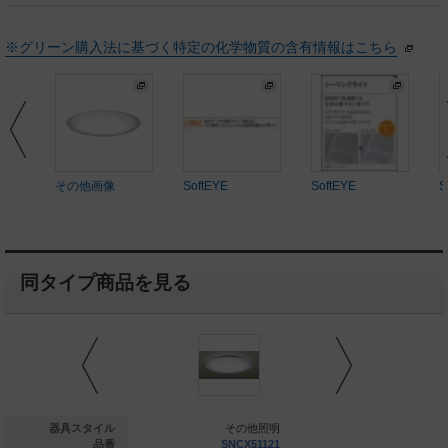
※グリーン購入法に基づく特定の化学物質の含有情報はこちら
その他画像
SoftEYE
SoftEYE
S
同タイプ商品を見る
その他照明
器具スタイル
その他照明
そ
LGC35827
品番
SNCX51121
SNC