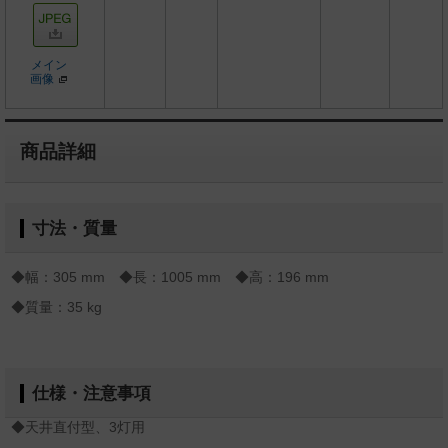
メイン
画像
商品詳細
寸法・質量
◆幅：305 mm ◆長：1005 mm ◆高：196 mm
◆質量：35 kg
仕様・注意事項
◆天井直付型、3灯用