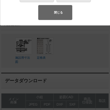
スペシャル商品
（先端技術や優れたデザイン性を持ち合わせ、快
適で先進的な照明環境をご提案する商品群です）
閉じる
◆生産終了品
◆別途見積
施設用寸法
定格表
図
データダウンロード
小組
姿図CAD
メイン
商品
取説
画像
仕様図
JPEG
PDF
DXF
SXF