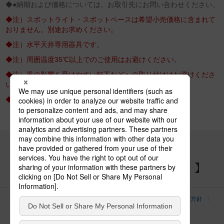
◆●納期および価格については、お取引先にお問い合わせください。
◆注）スポットライト・スポットベースは希望小売価格に含まれて
おりません。別途お求めください。
◆注）水平天井専用器具です。
◆注）周囲温度35℃以上でのご使用はお避けください。
◆注）風の影響を受けやすい軒下などへの取り付けはお避けくださ
い。
◆注）制御盤、操作盤は100V加工が必要となります。
パナソニックの電気設備 SNSアカウント
サイトのご利用にあたって
クッキーポリシー
個人情報保護方針
パナソニック ホールディングス
Area/Country