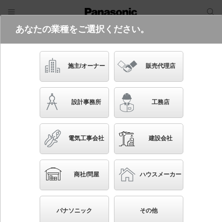
あなたの業種をご選択ください。
電気・建築設備（ビジネス）
フリーワード
品番・キーワード
検索
施主/オーナー
販売代理店
YBX06920 -121
生産終了
設計事務所
工務店
電気工事会社
建設会社
ブックマーク
NEW
かんたん照度計算
商社/問屋
ハウスメーカー
天井直付型 スポットライトライト用オートリフター
3灯用
パナソニック
その他