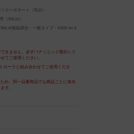
ポリカーボネート（乳白）
（WiLIA）
LIA無線調光・一般タイプ・6900 lmタ
できません。必ずパナソニック製iDシリ
わせてご使用ください。
コントローラと組み合わせてご使用くださ
るため、同一品番商品でも商品ごとに発光
ります。