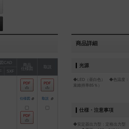
商品詳細
図CAD
商品
光源
取説
仕様図
F
SXF
◆LED（昼白色） ◆色温度：5
束維持率85％）
仕様図
取説
仕様・注意事項
◆安定器出力型：定格出力型 