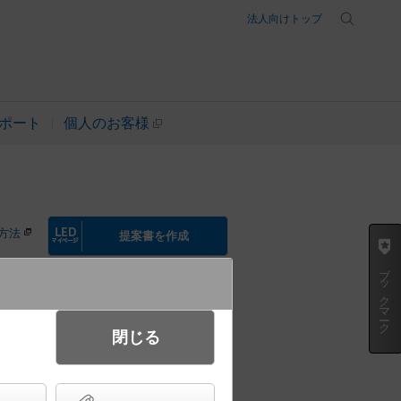
法人向けトップ
ポート
個人のお客様
方法
提案書を作成
ブックマーク
タイプ・昼白色)
閉じる
起動方式違いの商品を見る
イコン別売） Hf蛍光灯32形高出