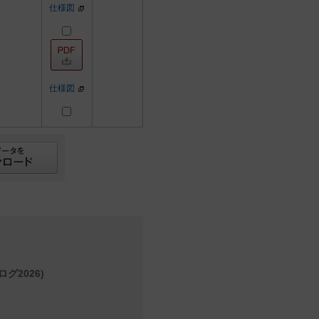
仕様図
仕様図
グ2026)