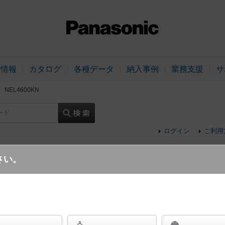
品情報
カタログ
各種データ
納入事例
業務支援
サ
NEL4600KN
ード
ログイン
ご利用
さい。
コンフォートタイプ・WiLIA無線調光・一般タイプ・6900 lm
40形 ライトバー 連続調光型調光タイプ（ラ