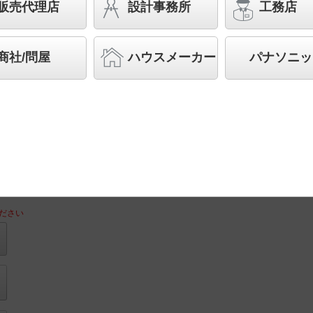
販売代理店
設計事務所
工務店
力型2灯器具相当 Hf32形高出力型2灯・6900 
バリュアブル商品
（省エネ・デザイン性・配光制御な
す。）
商社/問屋
ハウスメーカー
パナソニッ
◆工場在庫品
◆希望小売価格 45,500 円（税抜）
LED内蔵、電源ユニット内蔵
ださい