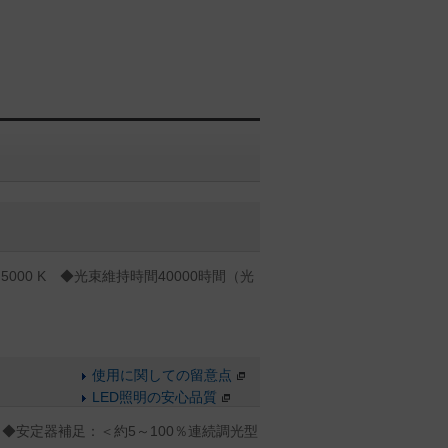
000 K ◆光束維持時間40000時間（光
使用に関しての留意点
LED照明の安心品質
◆安定器補足：＜約5～100％連続調光型