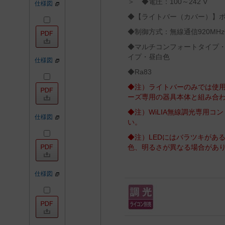
＞ ◆電圧：100～242 V
仕様図
◆【ライトバー（カバー）】
◆制御方式：無線通信920MHz帯
◆マルチコンフォートタイプ・Wi
イプ・昼白色
仕様図
◆Ra83
◆注）ライトバーのみでは使用
ーズ専用の器具本体と組み合
◆注）WiLIA無線調光専用
仕様図
い。
◆注）LEDにはバラツキがあ
色、明るさが異なる場合があ
仕様図