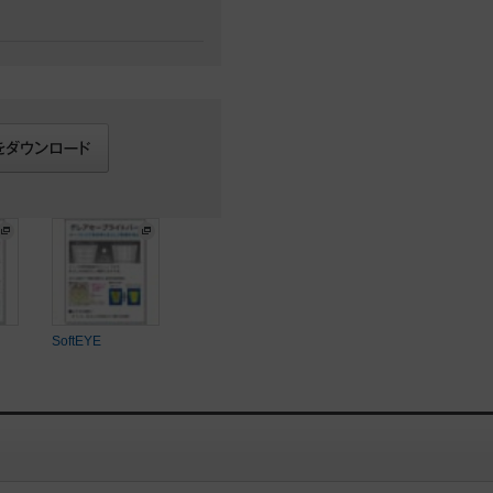
SoftEYE