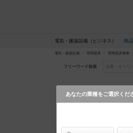
電気・建築設備（ビジネス）
商
電気・建築設備
照明器具
照明器具検索
フリーワード検索
品番・キーワ
あなたの業種をご選択くだ
NEL4600KN RX9
(マルチ