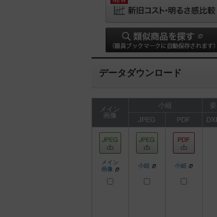
データダウンロード
小組
姿
メイン
画像
JPEG
PDF
DX
メイン
小組
小組
画像