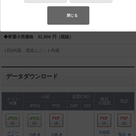
バリュアブル商品
（省エネ・デザイン性・配光制御など様々なご
要望にお応えできる商品群です。）
閉じる
◆受注品
◆希望小売価格 31,900 円（税抜）
LED内蔵、電源ユニット内蔵
データダウンロード
小組
姿図CAD
メイン
商品
取説
画像
仕様図
JPEG
PDF
DXF
SXF
メイン
仕様図
小組
小組
取説