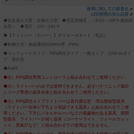
使用に関しての留意点
LED照明の安心品質
◆安定器出力型：定格出力型 ◆安定器補足：＜約10～100％連続調
光型＞ ◆電圧：100～242 V
◆【ライトバー（カバー）】ポリカーボネート（乳白）
◆制御方式：無線通信920MHz帯（PiPit）
◆コンフォートタイプ・PiPit調光タイプ・一般タイプ・3200 lmタイ
プ・昼白色
◆Ra83
◆注）PiPit調光専用コントローラと組み合わせてご使用ください。
◆注）ライトバーのみでは使用できません。必ずパナソニック製iD
シリーズ専用の器具本体と組み合わせてご使用ください。
◆注）PiPit調光タイプライトバーは直付露出型・埋込開放型器具
（ライトバー全体が下方より視認できる器具）と組み合わせてご使
用ください。下方にパネルやルーバなどの遮蔽物がある器具、密閉
型器具、ライトバーが傾く器具（コーナーライト、ウォールウォッ
シャ、黒板灯など）と組み合わせての使用はできません。