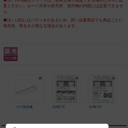
◆注）PiPit調光シリーズは、器具全体が視認できる場所に水平に設
置ください。ルーバ天井や斜天井、造作物の内部には設置できませ
ん。
◆注）LEDにはバラツキがあるため、同一品番商品でも商品ごとに
発光色、明るさが異なる場合があります。
その他画像
SoftEYE
SoftEYE