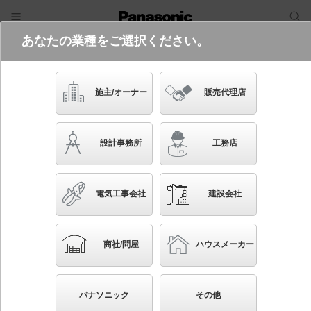
あなたの業種をご選択ください。
電気・建築設備（ビジネス）
フリーワード
品番・キーワード
検索
施主/オーナー
販売代理店
NEL4300LN RZ9
(コンフォートタイプ・PiPit調光タイ
設計事務所
工務店
プ・一般タイプ・3200 lmタイプ・昼
白色)
電気工事会社
建設会社
起動方式違いの商品を見る
ブックマーク
NEW
かんたん照度計算
商社/問屋
ハウスメーカー
40形 ライトバー 連続調光型調光タイプ（ライコン別
売） Hf蛍光灯32形高出力型1灯器具相当 Hf32形高出
パナソニック
その他
力型・3200 lm