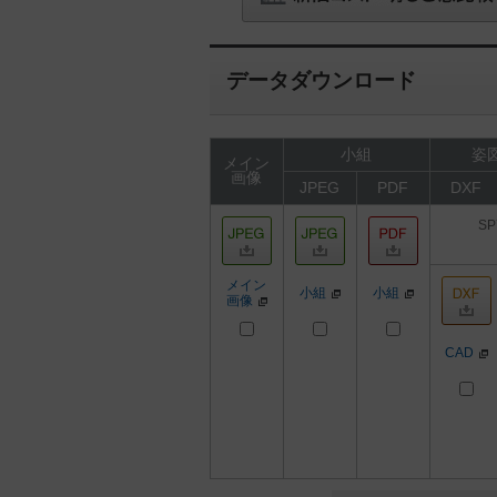
データダウンロード
小組
姿図
メイン
画像
JPEG
PDF
DXF
SP
メイン
小組
小組
画像
CAD