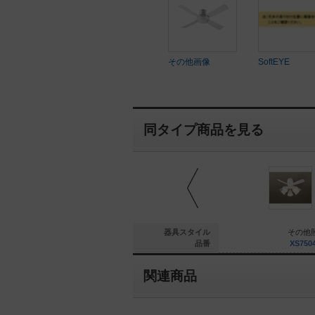
その他画像
SoftEYE
同タイプ商品を見る
その他照明
その他照明
器具スタイル
その他
XS81028
XS70012F
品番
XS750
関連商品