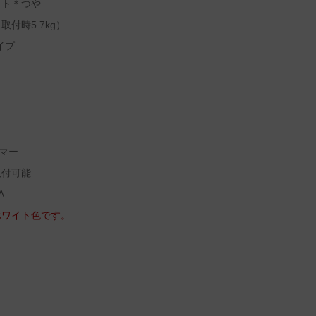
イト＊つや
付時5.7kg）
イプ
マー
取付可能
A
ホワイト色です。