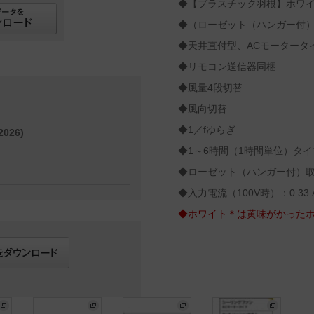
◆【プラスチック羽根】ホワ
◆（ローゼット（ハンガー付）取
◆天井直付型、ACモータータ
◆リモコン送信器同梱
◆風量4段切替
◆風向切替
◆1／fゆらぎ
026)
◆1～6時間（1時間単位）タイ
◆ローゼット（ハンガー付）
◆入力電流（100V時）：0.33 
◆ホワイト＊は黄味がかった