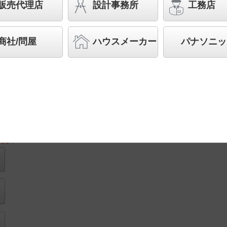
販売代理店
設計事務所
工務店
◆工場在庫品
◆希望小売価格 66,000 円（税抜）
商社/問屋
ハウスメーカー
パナソニッ
リモコン画
取付図
像
ださい