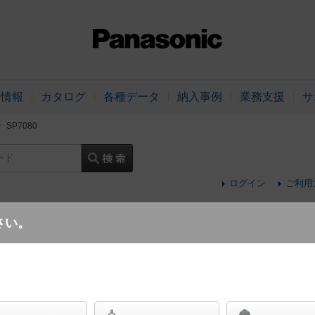
品情報
カタログ
各種データ
納入事例
業務支援
サ
SP7080
ード
ログイン
ご利用
さい。
天井直付型 シーリングファン ACモーター
1/fゆらぎ・1～6時間（1時間単位）タイマー