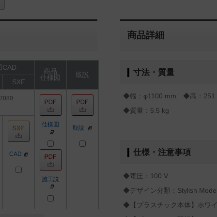
商品詳細
CAD
商品
寸法・質量
取説
仕様図
SXF
◆幅：φ1100 mm ◆高：2
7080
◆質量：5.5 kg
仕様図
取説
仕様・注意事項
CAD
◆電圧：100 V
施工説
◆デザイン分類：Stylish Modern
◆【プラスチック本体】ホワ