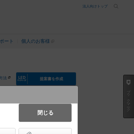
法人向けトップ
ポート
個人のお客様
方法
提案書を作成
ブックマーク
閉じる
タイプ 風量4段切替・風向切替・