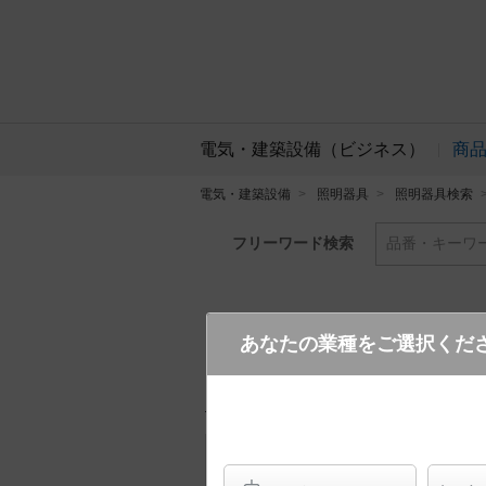
電気・建築設備（ビジネス）
商
電気・建築設備
照明器具
照明器具検索
フリーワード検索
品番・キーワ
あなたの業種をご選択くだ
SP7080