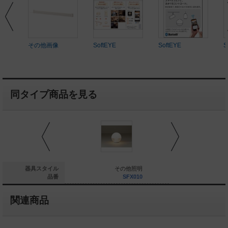
その他画像
SoftEYE
SoftEYE
S
同タイプ商品を見る
その他照明
器具スタイル
その他照明
そ
SF999F
品番
SFX010
S
関連商品