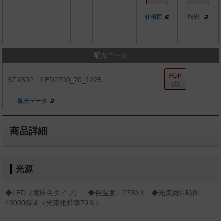
仕様図
取説
配光データ
SFX502 + LED2700_70_1225
配光データ
商品詳細
光源
◆LED（電球色タイプ） ◆色温度：2700 K ◆光束維持時間
40000時間（光束維持率70％）