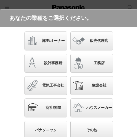
あなたの業種をご選択ください。
電気・建築設備（ビジネス）
フリーワード
品番・キーワード
検索
施主/オーナー
販売代理店
SFX502
生産終了
設計事務所
工務店
電気工事会社
建設会社
ブックマーク
NEW
かんたん照度計算
商社/問屋
ハウスメーカー
床置型 LED（電球色） ホリゾンタルライト 拡散タ
イプ 調光可能型 LINK STYLE LED（リンクスタイル
パナソニック
その他
LED） 直管形蛍光灯FL20形1灯器具相当