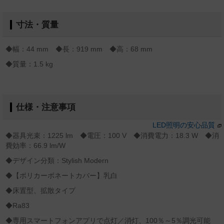
寸法・質量
◆幅：44 mm ◆長：919 mm ◆高：68 mm
◆質量：1.5 kg
仕様・注意事項
LED照明の安心品質
◆器具光束：1225 lm ◆電圧：100 V ◆消費電力：18.3 W ◆消
費効率：66.9 lm/W
◆デザイン分類：Stylish Modern
◆【ポリカーボネートカバー】乳白
◆床置型、拡散タイプ
◆Ra83
◆専用スマートフォンアプリで点灯／消灯、100％～5％調光可能