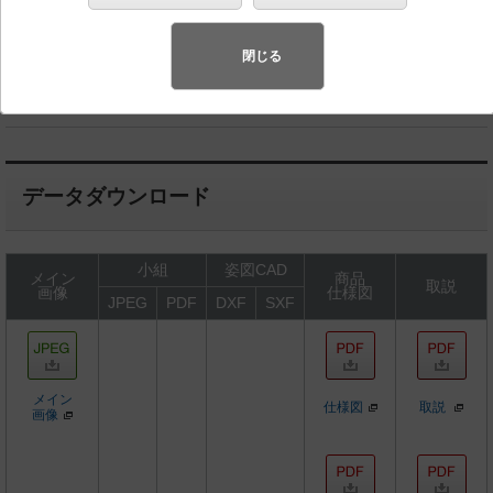
◆生産終了品
◆希望小売価格 41,500 円（税抜）
閉じる
LED内蔵、電源ユニット内蔵
データダウンロード
小組
姿図CAD
メイン
商品
取説
画像
仕様図
JPEG
PDF
DXF
SXF
メイン
仕様図
取説
画像