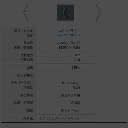
スポットライト
器具スタイル
スポットライト
スポッ
YYY32117K LE1
品番
YYY32732K LE1
YYY3272
022
年
10
月
01
日
発売日
2022
年
10
月
01
日
2022
年
1
71,000
円(税抜)
希望小売価格
59,500
円(税抜)
59,500
17.1
消費電力
11.2
38.8
消費効率
74.5
665
lm
光束
835
lm
明るさ相当
球色（3000K）
光色（色温度）
白色（4000K）
白色（4
Ra90
演色性
Ra84
据置取付専用
取付制限
据置取付専用
据置
防雨型
防湿・防雨型
防雨型
調光対応なし
調光
調光対応なし
調光
レーメタリック
灯具色
ミディアムグレーメタリック
ミディアムグレーメ