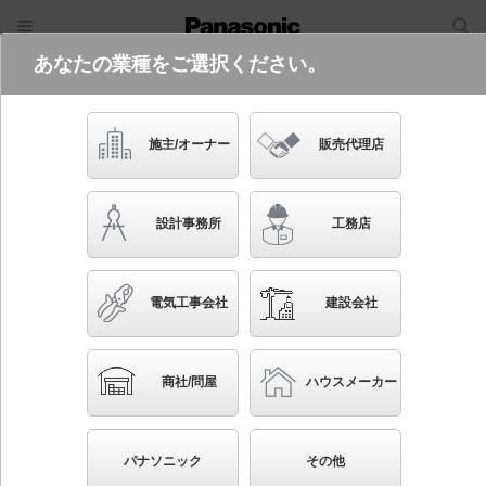
あなたの業種をご選択ください。
電気・建築設備（ビジネス）
フリーワード
品番・キーワード
検索
施主/オーナー
販売代理店
YYY32216 LE1
設計事務所
工務店
電気工事会社
建設会社
ブックマーク
NEW
かんたん照度計算
商社/問屋
ハウスメーカー
据置取付型 LED（白色） スポットライト 彩光色・
ビーム角13度 防雨型 SmartArchi（スマートアー
パナソニック
その他
キ） シリンダータイプ／パネル付型