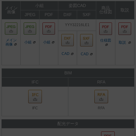
小組
姿図CAD
メイン
商品
取説
画像
仕様図
JPEG
PDF
DXF
SXF
YYY32216LE1
メイン
仕様図
小組
小組
取説
画像
CAD
CAD
BIM
IFC
RFA
IFC
RFA
配光データ