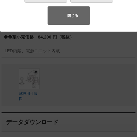
スペシャル商品
（先端技術や優れたデザイン性を持ち合わせ、快
適で先進的な照明環境をご提案する商品群です）
閉じる
◆受注品
◆希望小売価格 84,200 円（税抜）
LED内蔵、電源ユニット内蔵
施設用寸法
図
データダウンロード