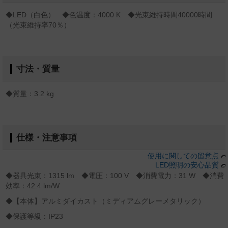
◆LED（白色） ◆色温度：4000 K ◆光束維持時間40000時間
（光束維持率70％）
寸法・質量
◆質量：3.2 kg
仕様・注意事項
使用に関しての留意点
LED照明の安心品質
◆器具光束：1315 lm ◆電圧：100 V ◆消費電力：31 W ◆消費
効率：42.4 lm/W
◆【本体】アルミダイカスト（ミディアムグレーメタリック）
◆保護等級：IP23