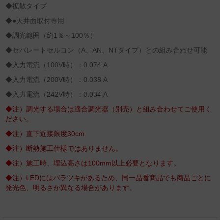
◆拡散タイプ
◆●天井面取付専用
◆調光範囲（約1％～100％）
◆セパレートセルコン（A、AN、NTタイプ）との組み合わせ可能
◆入力電流（100V時）：0.074 A
◆入力電流（200V時）：0.038 A
◆入力電流（242V時）：0.034 A
◆注）調光する場合は適合調光器（別売）と組み合わせてご使用く
ださい。
◆注）直下近接限度30cm
◆注）断熱施工仕様ではありません。
◆注）施工時、埋込高さは100mm以上必要となります。
◆注）LEDにはバラツキがあるため、同一品番商品でも商品ごとに
発光色、明るさが異なる場合があります。