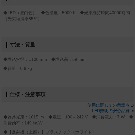
◆LED（昼白色） ◆色温度：5000 K ◆光束維持時間40000時間
（光束維持率85％）
寸法・質量
◆埋込穴径：φ100 mm ◆埋込高：59 mm
◆質量：0.6 kg
仕様・注意事項
使用に関しての留意点
LED照明の安心品質
◆器具光束：1015 lm ◆電圧：100～242 V ◆消費電力：7 W ◆
消費効率：145 lm/W
◆【反射板（上部）】プラスチック（ホワイト）