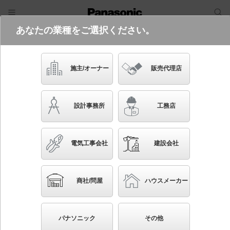
あなたの業種をご選択ください。
電気・建築設備（ビジネス）
フリーワード
品番・キーワード
検索
施主/オーナー
販売代理店
XND1039SNK LJ9
設計事務所
工務店
起動方式違いの商品を見る
電気工事会社
建設会社
ブックマーク
NEW
かんたん照度計算
商社/問屋
ハウスメーカー
天井埋込型 LED（昼白色） ダウンライト 浅型
10H・ビーム角80度・拡散タイプ・光源遮光角15度 調
パナソニック
その他
光タイプ（ライコン別売）／埋込穴φ100 コンパクト形