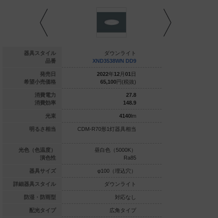
ダウンライト
器具スタイル
ダウンライト
ダウ
ND1039WV LE9
品番
XND3538WN DD9
XND3538
021
年
07
月
01
日
発売日
2022
年
12
月
01
日
2022
年
1
21,800
円(税抜)
希望小売価格
65,100
円(税抜)
65,100
7
消費電力
27.8
144.2
消費効率
148.9
1010
lm
光束
4140
lm
光灯FDL27形1
明るさ相当
CDM-R70形1灯器具相当
CDM-R70形1
灯器具相当
白色（3500K）
光色（色温度）
昼白色（5000K）
昼白色（5
Ra85
演色性
Ra85
φ100（埋込穴）
器具サイズ
φ100（埋込穴）
φ100
ダウンライト
詳細器具スタイル
ダウンライト
ダウ
対応なし
防湿・防雨型
対応なし
拡散タイプ
配光タイプ
広角タイプ
広