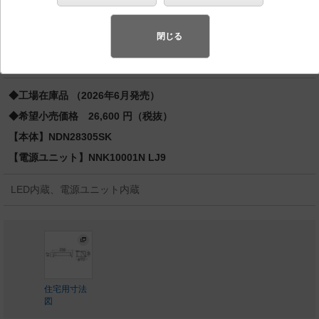
蛍光灯FDL27形1灯器具相当 LED 100形
先端SSL商品※
（長寿命・省電力のLEDを主照明にした、高品
閉じる
質、快適性、先進性を備えた商品群です。）※LEDを中心とする次世
代半導体照明
◆工場在庫品 （2026年6月発売）
◆希望小売価格 26,600 円（税抜）
【本体】NDN28305SK
【電源ユニット】NNK10001N LJ9
LED内蔵、電源ユニット内蔵
住宅用寸法
図