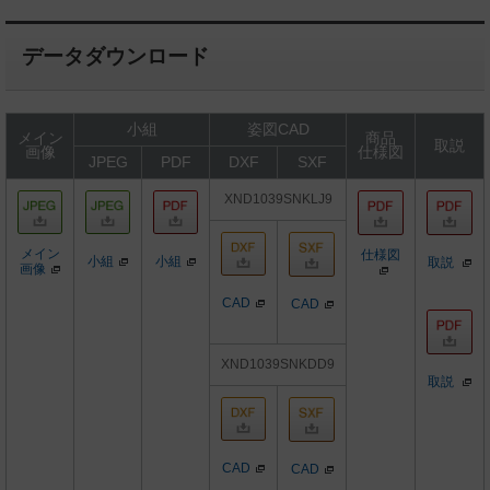
データダウンロード
小組
姿図CAD
メイン
商品
取説
画像
仕様図
JPEG
PDF
DXF
SXF
XND1039SNKLJ9
メイン
仕様図
小組
小組
取説
画像
CAD
CAD
XND1039SNKDD9
取説
CAD
CAD