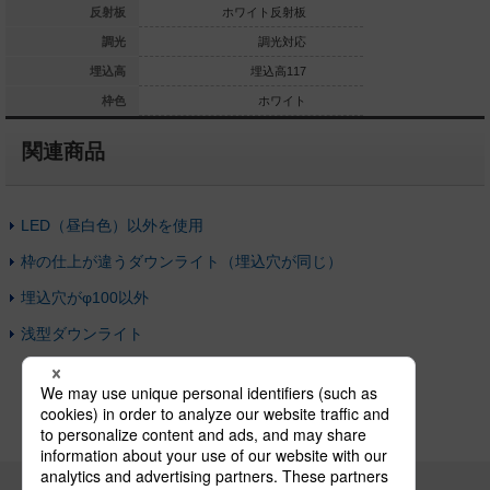
ホワイト反射板
反射板
ホワイト反射板
銀色鏡
調光対応なし
調光
調光対応
埋込高59
埋込高
埋込高117
埋
ホワイト
枠色
ホワイト
関連商品
LED（昼白色）以外を使用
枠の仕上が違うダウンライト（埋込穴が同じ）
埋込穴がφ100以外
浅型ダウンライト