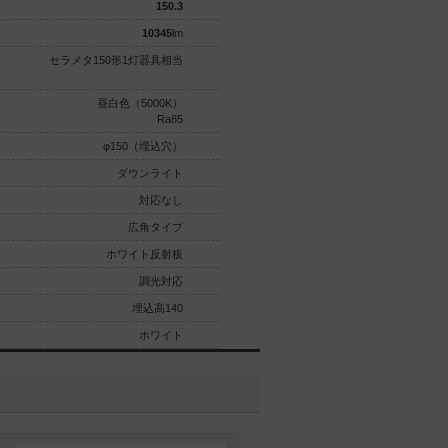
150.3
150
10345
lm
10325
lm
セラメタ150形1灯器具相当
セラメタ150形1灯器具相当
昼白色（5000K）
白色（4000K）
Ra85
Ra85
φ150（埋込穴）
φ150（埋込穴）
ダウンライト
ダウンライト
対応なし
対応なし
広角タイプ
拡散タイプ
ホワイト反射板
ホワイト反射板
調光対応
調光対応
埋込高140
埋込高140
ホワイト
ホワイト