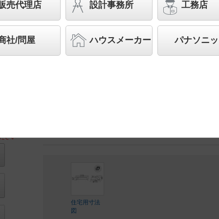
ト形蛍光灯FDL27形1灯器具相当 LED 100形
販売代理店
設計事務所
工務店
先端SSL商品※
（長寿命・省電力のLEDを主照明に
品群です。）※LEDを中心とする次世代半導体照明
商社/問屋
ハウスメーカー
パナソニッ
◆公共施設型番：LRS1-08
◆工場在庫品 （2026年6月発売）
◆希望小売価格 26,000 円（税抜）
【本体】NDN28605WK
【電源ユニット】NNK10001N LJ9
LED内蔵、電源ユニット内蔵
ださい
住宅用寸法
図