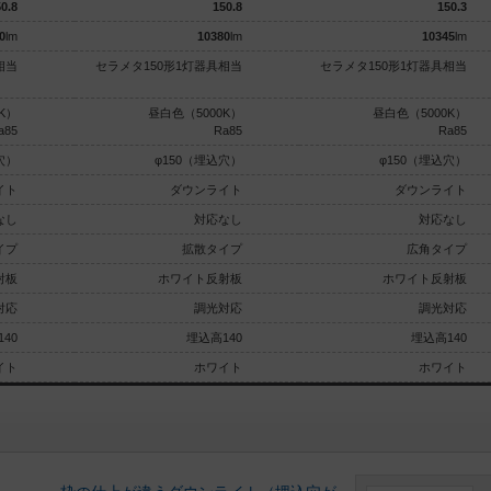
0.8
150.8
150.3
0
lm
10380
lm
10345
lm
相当
セラメタ150形1灯器具相当
セラメタ150形1灯器具相当
K）
昼白色（5000K）
昼白色（5000K）
a85
Ra85
Ra85
穴）
φ150（埋込穴）
φ150（埋込穴）
イト
ダウンライト
ダウンライト
なし
対応なし
対応なし
イプ
拡散タイプ
広角タイプ
射板
ホワイト反射板
ホワイト反射板
対応
調光対応
調光対応
40
埋込高140
埋込高140
イト
ホワイト
ホワイト