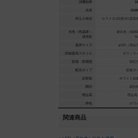
147.6
147.6
消費効率
15
10155
lm
10155
lm
光束
1038
1灯器具相当
セラメタ150形1灯器具相当
明るさ相当
セラメタ150形1灯器具
（3500K）
温白色（3500K）
光色（色温度）
昼白色（5000
Ra85
Ra85
演色性
R
50（埋込穴）
φ150（埋込穴）
器具サイズ
φ150（埋込
ウンライト
ダウンライト
詳細器具スタイル
ダウンラ
対応なし
対応なし
防湿・防雨型
対応
拡散タイプ
拡散タイプ
配光タイプ
拡散タ
イト反射板
ホワイト反射板
反射板
ホワイト反
調光対応
調光対応
調光
調光
埋込高140
埋込高140
埋込高
埋込高1
ホワイト
ホワイト
枠色
ホワ
関連商品