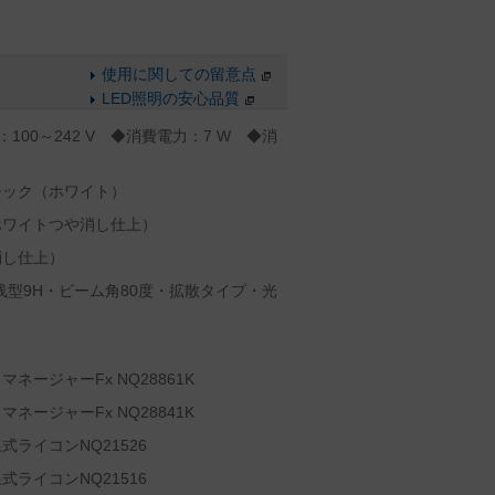
使用に関しての留意点
LED照明の安心品質
：100～242 V ◆消費電力：7 W ◆消
チック（ホワイト）
ホワイトつや消し仕上）
消し仕上）
浅型9H・ビーム角80度・拡散タイプ・光
ージャーFx NQ28861K
ージャーFx NQ28841K
ライコンNQ21526
ライコンNQ21516