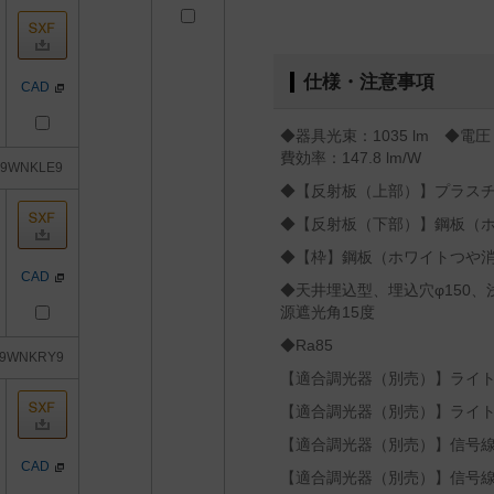
仕様・注意事項
CAD
◆器具光束：1035 lm ◆電圧
費効率：147.8 lm/W
69WNKLE9
◆【反射板（上部）】プラス
◆【反射板（下部）】鋼板（
◆【枠】鋼板（ホワイトつや
CAD
◆天井埋込型、埋込穴φ150、
源遮光角15度
◆Ra85
69WNKRY9
【適合調光器（別売）】ライトマネ
【適合調光器（別売）】ライトマネ
【適合調光器（別売）】信号線式
CAD
【適合調光器（別売）】信号線式