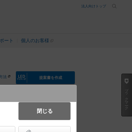
法人向けトップ
ポート
個人のお客様
方法
提案書を作成
ブックマーク
起動方式違いの商品を見る
閉じる
浅型9H・ビーム角80度・拡散タ
別売）／埋込穴φ150 コンパク