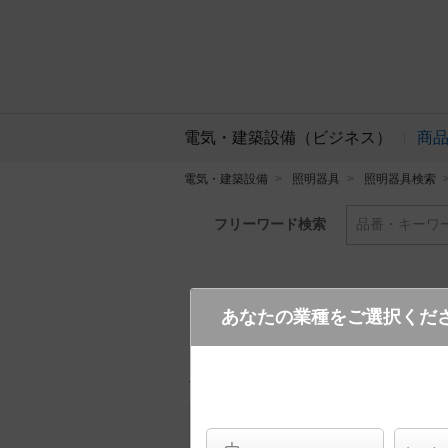
電気・建築設備（ビジネス）
商
電気・建築設備
照明器具
照明器具検索
フリーワード検索
品番・キーワ
あなたの業種をご選択くだ
XND1069WNK LJ9