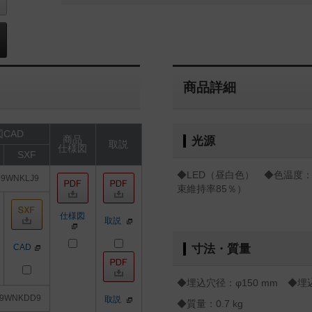
商品詳細
CAD
商品
光源
取説
仕様図
SXF
◆LED（昼白色） ◆色温度：5
69WNKLJ9
束維持率85％）
仕様図
取説
CAD
寸法・質量
◆埋込穴径：φ150 mm ◆埋込
69WNKDD9
取説
◆質量：0.7 kg