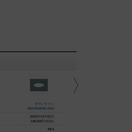
ダウンライト
ダウンライト
XND9068WN DD9
XND9069WW LJ9
2022
年
12
月
01
日
2022
年
06
月
01
日
128,500
円(税抜)
122,300
円(税抜)
68.8
68.8