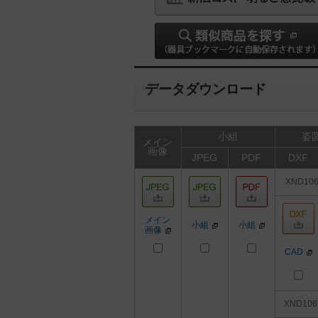
データダウンロード
小組
姿図
メイン
画像
JPEG
PDF
DXF
XND10
メイン
小組
小組
画像
CAD
XND10