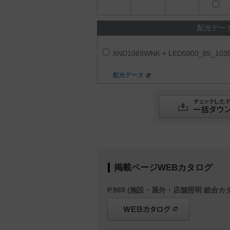
配光デー
XND1069WNK + LED5000_85_103
配光データ
掲載ページWEBカタログ
P.969 (施設・屋外・店舗照明 総合カタ