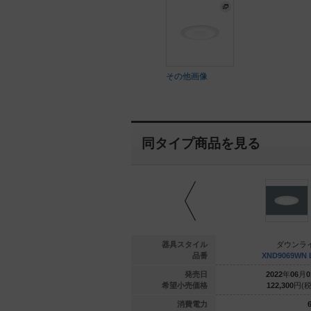
その他画像
同タイプ商品を見る
ウンライト
ダウンライト
器具スタイル
ダウンラ
069WV LJ9
XND9069WV DD9
品番
XND9069WN 
年
06
月
01
日
2022
年
12
月
01
日
発売日
2022
年
06
月
0
300
円(税抜)
128,500
円(税抜)
希望小売価格
122,300
円(税
68.8
68.8
消費電力
6