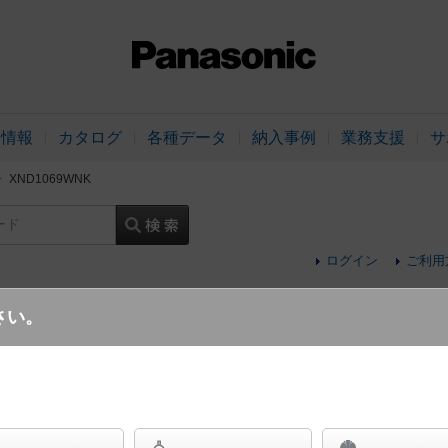
品情報
カタログ
各種データ
納入事例
業務支援
サ
XND1069WNK
ード
ログイン
ご利用
さい。
天井埋込型 LED（昼白色） ダウンライト 
イプ・光源遮光角15度 調光タイプ（ライコン