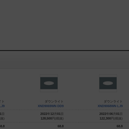
イト
ダウンライト
ダウンライト
LJ9
XND9069WN DD9
XND9068WN LJ9
1
日
2022
年
12
月
01
日
2022
年
06
月
01
日
抜)
128,500
円(税抜)
122,300
円(税抜)
8.8
68.8
68.8