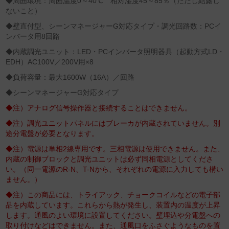
◆周囲環境：周囲温度0～40℃ 相対湿度45～85％（ただし結露し
ないこと）
◆壁直付型、シーンマネージャーG対応タイプ・調光回路数：PCイ
ンバータ用8回路
◆内蔵調光ユニット：LED・PCインバータ照明器具（起動方式LD・
EDH）AC100V／200V用×8
◆負荷容量：最大1600W（16A）／回路
◆シーンマネージャーG対応タイプ
◆注）アナログ信号操作器と接続することはできません。
◆注）調光ユニットパネルにはブレーカが内蔵されていません。別
途分電盤が必要となります。
◆注）電源は単相2線専用です。三相電源は使用できません。また、
内蔵の制御ブロックと調光ユニットは必ず同相電源としてくださ
い。（同一電源のR-N、T-Nから、それぞれの電源に入力しても構い
ません。）
◆注）この商品には、トライアック、チョークコイルなどの電子部
品を内蔵しています。これらから熱が発生し、装置内の温度が上昇
します。通風のよい環境に設置してください。壁埋込や分電盤への
取り付けなどはできません。また、通風口をふさぐようなものを置