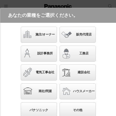
あなたの業種をご選択ください。
電気・建築設備（ビジネス）
フリーワード
品番・キーワード
検索
施主/オーナー
販売代理店
NQE80800U
設計事務所
工務店
電気工事会社
建設会社
ブックマーク
NEW
かんたん照度計算
商社/問屋
ハウスメーカー
壁直付型 調光ユニットパネル8 シーンマネージャーG
対応タイプ・調光回路数：PCインバータ用8回路
パナソニック
その他
◆受注品