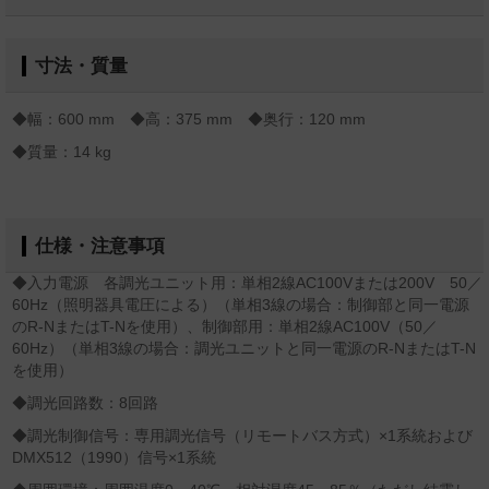
寸法・質量
◆幅：600 mm ◆高：375 mm ◆奥行：120 mm
◆質量：14 kg
仕様・注意事項
◆入力電源 各調光ユニット用：単相2線AC100Vまたは200V 50／
60Hz（照明器具電圧による）（単相3線の場合：制御部と同一電源
のR-NまたはT-Nを使用）、制御部用：単相2線AC100V（50／
60Hz）（単相3線の場合：調光ユニットと同一電源のR-NまたはT-N
を使用）
◆調光回路数：8回路
◆調光制御信号：専用調光信号（リモートバス方式）×1系統および
DMX512（1990）信号×1系統