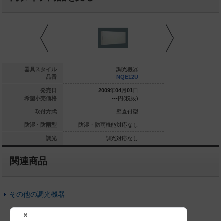
調光機器
器具スタイル
調光機器
NQE1212000U
品番
NQE12U
009
年
04
月
01
日
発売日
2009
年
04
月
01
日
2009
年
0
420,000
円(税抜)
希望小売価格
---
円(税抜)
---
壁直付型
取付方式
壁直付型
雨機能対応なし
防湿・防雨型
防湿・防雨機能対応なし
防湿・防雨機能
調光対応なし
調光
調光対応なし
調光
関連商品
その他の調光機器