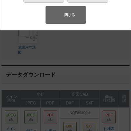
◆希望小売価格 1,050,000 円（税抜）
閉じる
施設用寸法
図
データダウンロード
小組
姿図CAD
メイン
商品
取
画像
仕様図
説
JPEG
PDF
DXF
SXF
NQE80800U
メイン
仕様図
小組
小組