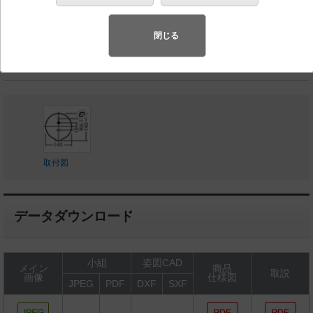
◆生産終了品
◆希望小売価格 37,500 円（税抜）
閉じる
ランプ同梱包
取付図
データダウンロード
小組
姿図CAD
メイン
商品
取説
画像
仕様図
JPEG
PDF
DXF
SXF