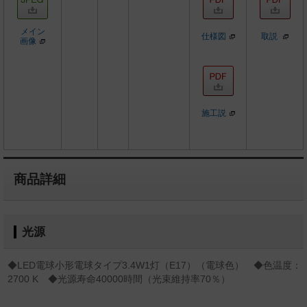
メイン
仕様図
取説
画像
施工説
商品詳細
光源
◆LED電球小形電球タイプ3.4W1灯（E17）（電球色） ◆色温度：
2700 K ◆光源寿命40000時間（光束維持率70％）