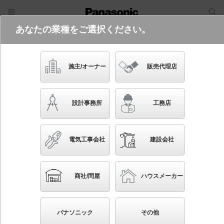
あなたの業種をご選択ください。
電気・建築設備（ビジネス）
フリーワード
品番・キーワード
検索
施主/オーナー
販売代理店
LGWC85044BK
(代替品
LGWC85044BZ
)
生産終了
設計事務所
工務店
電気工事会社
建設会社
ブックマーク
NEW
かんたん照度計算
商社/問屋
ハウスメーカー
壁直付型 LED（電球色） ポーチライト 密閉型
LED電球交換型・防雨型・FreePaお出迎え・明るさセン
パナソニック
その他
サ付・点灯省エネ型 白熱電球40形1灯器具相当