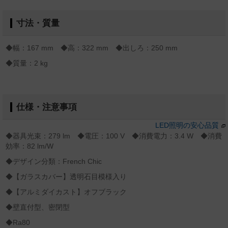
寸法・質量
◆幅：167 mm ◆高：322 mm ◆出しろ：250 mm
◆質量：2 kg
仕様・注意事項
LED照明の安心品質
◆器具光束：279 lm ◆電圧：100 V ◆消費電力：3.4 W ◆消費
効率：82 lm/W
◆デザイン分類：French Chic
◆【ガラスカバー】透明石目模様入り
◆【アルミダイカスト】オフブラック
◆壁直付型、密閉型
◆Ra80