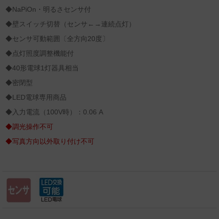
◆NaPiOn・明るさセンサ付
◆壁スイッチ切替（センサ←→連続点灯）
◆センサ可動範囲〔全方向20度〕
◆点灯照度調整機能付
◆40形電球1灯器具相当
◆密閉型
◆LED電球専用商品
◆入力電流（100V時）：0.06 A
◆調光操作不可
◆写真方向以外取り付け不可