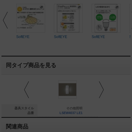
SoftEYE
SoftEYE
SoftEYE
S
同タイプ商品を見る
その他照明
器具スタイル
その他照明
そ
LGWC85011U
品番
LSEW4037 LE1
LGW802
関連商品