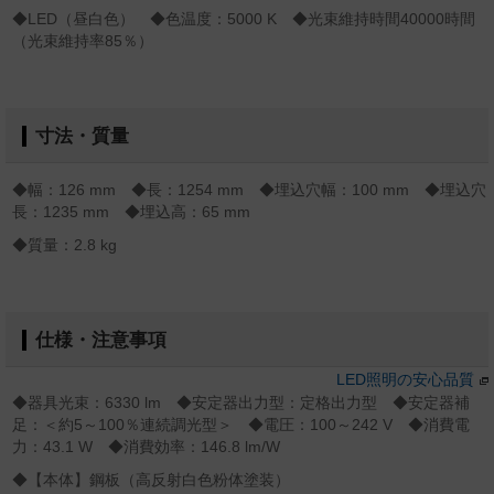
◆LED（昼白色） ◆色温度：5000 K ◆光束維持時間40000時間
（光束維持率85％）
寸法・質量
◆幅：126 mm ◆長：1254 mm ◆埋込穴幅：100 mm ◆埋込穴
長：1235 mm ◆埋込高：65 mm
◆質量：2.8 kg
仕様・注意事項
LED照明の安心品質
◆器具光束：6330 lm ◆安定器出力型：定格出力型 ◆安定器補
足：＜約5～100％連続調光型＞ ◆電圧：100～242 V ◆消費電
力：43.1 W ◆消費効率：146.8 lm/W
◆【本体】鋼板（高反射白色粉体塗装）