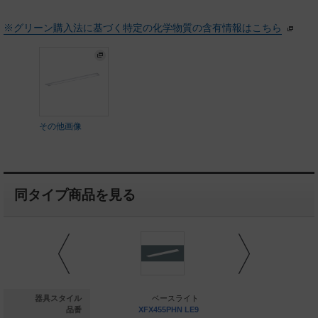
※グリーン購入法に基づく特定の化学物質の含有情報はこちら
その他画像
同タイプ商品を見る
ベースライト
器具スタイル
ベースライト
ベー
X455RHW LA9
品番
XFX455PHN LE9
XFX455R