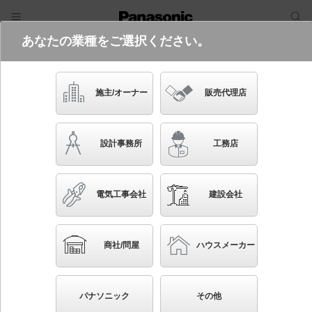
あなたの業種をご選択ください。
電気・建築設備（ビジネス）
フリーワード
品番・キーワード
検索
施主/オーナー
販売代理店
XLX460MENT LR9
(コンフォート15タイプ・一般タイ
設計事務所
工務店
プ・6900 lmタイプ・昼白色・調光)
(代替品
XLX460MENP LR9
)
生産終了
電気工事会社
建設会社
起動方式違いの商品を見る
ブックマーク
NEW
かんたん照度計算
商社/問屋
ハウスメーカー
天井埋込型 40形 一体型LEDベースライト 連続調光
型調光タイプ（ライコン別売） コンフォート／下面開
パナソニック
その他
放型 Hf蛍光灯32形高出力型2灯器具相当 Hf32形高出