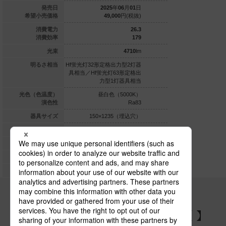
025
年
06
月
01
日
発売日
2025
年
06
月
01
日
2025
年
0
53,100
円(税抜)
希望小売価格
49,000
円(税抜)
49,600
26.3
消費電力
26.3
169.5
消費効率
179
4460
lm
光束
4710
lm
定格出力型2灯器
明るさ相当
Hf蛍光灯32形定格出力型2灯器
Hf蛍光灯32形定格出力
光灯63形定格出
具相当／Hf蛍光灯63形定格出
具相当／Hf蛍光灯63
力型1灯器具相当
力型1灯器具相当
力型1灯
白色（4000K）
光色（色温度）
昼白色（5000K）
昼白色（5
Ra83
演色性
Ra83
×1257（埋込穴）
器具サイズ
150×1235（埋込穴）
190×1257
天井埋込型
取付方式
天井埋込型
天
対応なし
防湿・防雨型
対応なし
ート|下面開放型
器具形状
コンフォート|下面開放型
コンフォート|下
調光対応
調光
調光対応なし
調光
パナソニックの電気設備 SNSアカウント