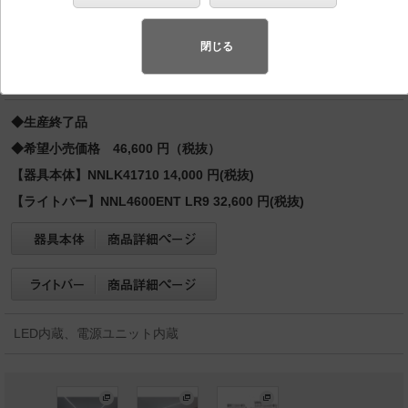
力型2灯・6900 lm
先端SSL商品※
（長寿命・省電力のLEDを主照明にした、高品
閉じる
質、快適性、先進性を備えた商品群です。）※LEDを中心とする次世
代半導体照明
◆生産終了品
◆希望小売価格 46,600 円（税抜）
【器具本体】NNLK41710 14,000 円(税抜)
【ライトバー】NNL4600ENT LR9 32,600 円(税抜)
LED内蔵、電源ユニット内蔵