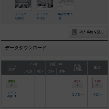
オフィス・
オフィス・
施設用寸法
執務室
執務室
図
データダウンロード
小組
姿図CAD
メイン
商品
取説
画像
仕様図
JPEG
PDF
DXF
SXF
メイン
仕様図
取説
画像