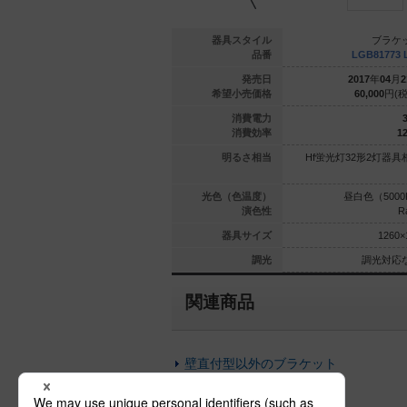
ブラケット
ブラケット
器具スタイル
ブラケ
B4032 LE1
LGB81704 LE1
品番
LGB81773 
年
01
月
20
日
2017
年
01
月
20
日
発売日
2017
年
04
月
2
900
円(税抜)
7,900
円(税抜)
希望小売価格
60,000
円(税
4.5
4.5
消費電力
3
97.7
97.7
消費効率
12
1灯器具相当
白熱電球60形1灯器具相当
明るさ相当
Hf蛍光灯32形2灯器具
（3500K）
温白色（3500K）
光色（色温度）
昼白色（5000
Ra83
Ra83
演色性
R
135×135
135×135
器具サイズ
1260×
光対応なし
調光対応なし
調光
調光対応
関連商品
壁直付型以外のブラケット
Vintage以外のデザイン