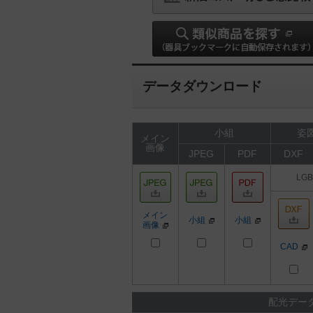
データダウンロード
小組
姿図
メイン
画像
JPEG
PDF
DXF
LGB
メイン
小組
小組
画像
CAD
配光デー