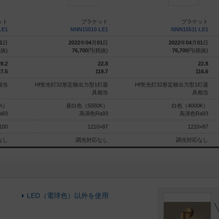
ット
ブラケット
ブラケット
LE1
NNN15510 LE1
NNN15511 LE1
1
日
2022
年
04
月
01
日
2022
年
04
月
01
日
抜)
76,700
円(税抜)
76,700
円(税抜)
9.2
22.8
22.8
7.5
119.7
116.6
相当
Hf蛍光灯32形定格出力型1灯器
Hf蛍光灯32形定格出力型1灯器
具相当
具相当
K）
昼白色（5000K）
白色（4000K）
a83
高演色Ra93
高演色Ra93
100
1210×87
1210×87
なし
調光対応なし
調光対応なし
LED（電球色）以外を使用