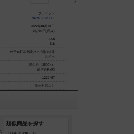
ブラケット
ブラケット
NNN15512 LE1
LGB81774 LE1
2022
年
04
月
01
日
2017
年
04
月
21
日
76,700
円(税抜)
60,000
円(税抜)
22.8
39.2
116
115.5
Hf蛍光灯32形定格出力型1灯器
Hf蛍光灯32形2灯器具相当
具相当
温白色（3500K）
温白色（3500K）
高演色Ra93
Ra83
1210×87
1260×100
調光対応なし
調光対応なし
類似商品を探す
「LGB81439」を