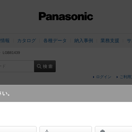
品情報
カタログ
各種データ
納入事例
業務支援
サ
LGB81439
ード
ログイン
ご利用
さい。
壁直付型 LED（電球色） ブラケット LE
具相当