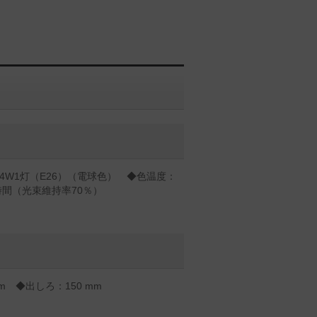
.4W1灯（E26）（電球色） ◆色温度：
0時間（光束維持率70％）
mm ◆出しろ：150 mm