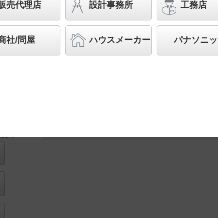
販売代理店
設計事務所
工務店
◆工場在庫品
◆希望小売価格 26,200 円（税抜）
商社/問屋
ハウスメーカー
パナソニッ
ランプ同梱包
住居
手術室・診
取付図
察室・施術
室
ださい