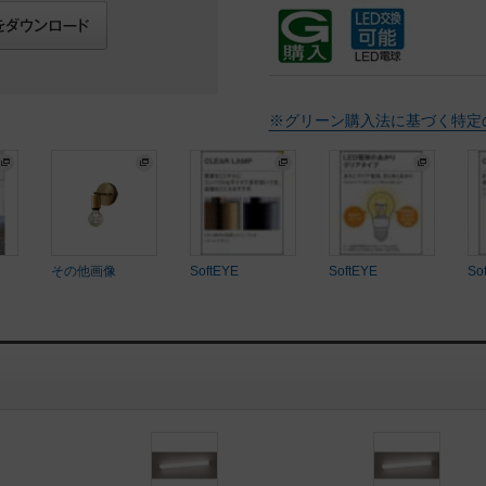
※グリーン購入法に基づく特定
その他画像
SoftEYE
SoftEYE
So