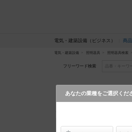
電気・建築設備（ビジネス）
商
電気・建築設備
照明器具
照明器具検索
フリーワード検索
品番・キーワ
あなたの業種をご選択くだ
LGB81439