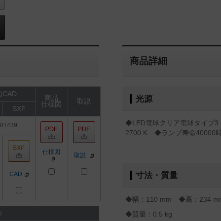
商品詳細
CAD
商品
光源
取説
仕様図
SXF
◆LED電球クリア電球タイプ3
81439
2700 K ◆ランプ寿命4000
仕様図
取説
CAD
寸法・質量
◆幅：110 mm ◆高：234 
タ
◆質量：0.5 kg