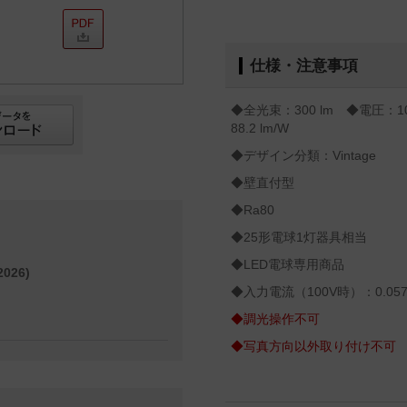
仕様・注意事項
◆全光束：300 lm ◆電圧：1
88.2 lm/W
◆デザイン分類：Vintage
◆壁直付型
◆Ra80
◆25形電球1灯器具相当
◆LED電球専用商品
026)
◆入力電流（100V時）：0.057
◆調光操作不可
◆写真方向以外取り付け不可