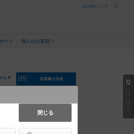
法人向けトップ
ポート
個人のお客様
方法
提案書を作成
ブックマーク
閉じる
D電球交換型 白熱電球25形1灯器