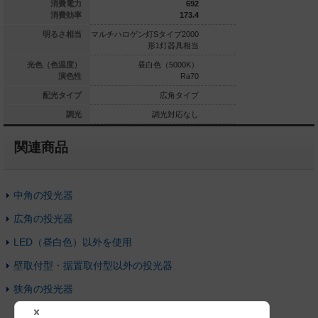
591
消費電力
692
162.4
消費効率
173.4
Sタイプ1500
明るさ相当
マルチハロゲン灯Sタイプ2000
マルチハロゲン灯Sタイプ
形1灯器具相当
形1灯器具相当
形1灯
白色（5000K）
光色（色温度）
昼白色（5000K）
昼白色（5
Ra70
演色性
Ra70
狭角タイプ
配光タイプ
広角タイプ
中
調光対応なし
調光
調光対応なし
調光
関連商品
中角の投光器
広角の投光器
LED（昼白色）以外を使用
壁取付型・据置取付型以外の投光器
狭角の投光器