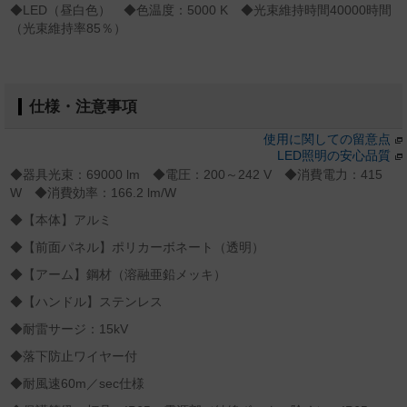
◆LED（昼白色） ◆色温度：5000 K ◆光束維持時間40000時間
（光束維持率85％）
仕様・注意事項
使用に関しての留意点
LED照明の安心品質
◆器具光束：69000 lm ◆電圧：200～242 V ◆消費電力：415
W ◆消費効率：166.2 lm/W
◆【本体】アルミ
◆【前面パネル】ポリカーボネート（透明）
◆【アーム】鋼材（溶融亜鉛メッキ）
◆【ハンドル】ステンレス
◆耐雷サージ：15kV
◆落下防止ワイヤー付
◆耐風速60m／sec仕様