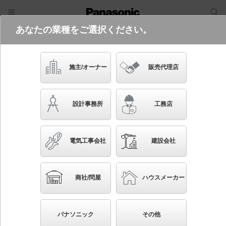
あなたの業種をご選択ください。
電気・建築設備（ビジネス）
フリーワード
品番・キーワード
検索
施主/オーナー
販売代理店
XYS31517K LE2
設計事務所
工務店
電気工事会社
建設会社
ブックマーク
NEW
かんたん照度計算
商社/問屋
ハウスメーカー
壁取付型・据置取付型 LED（昼白色） グラウンドビ
ームER 1/10ビーム角23度・狭角タイプ 防雨型・電源
パナソニック
その他
別置型・重耐塩害仕様 パネル付型 マルチハロゲン灯