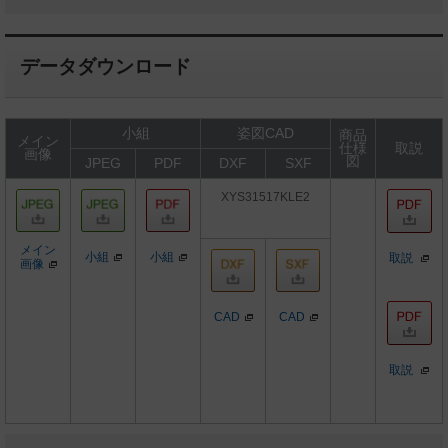
データダウンロード
小組
姿図CAD
商品
メイン
仕様
取説
画像
図
JPEG
PDF
DXF
SXF
XYS31517KLE2
メイン
小組
小組
取説
画像
CAD
CAD
取説