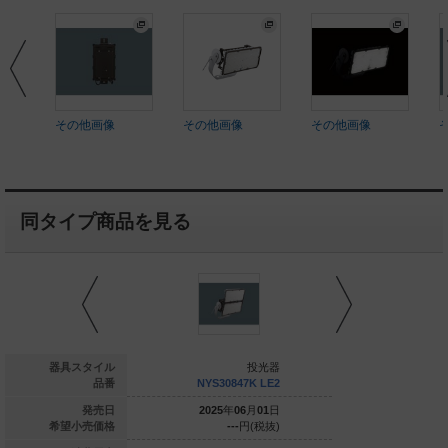
その他画像
その他画像
その他画像
同タイプ商品を見る
投光器
器具スタイル
投光器
YS31717K LE2
品番
NYS30847K LE2
NYS3083
025
年
06
月
01
日
発売日
2025
年
06
月
01
日
2025
年
0
---
円(税抜)
希望小売価格
---
円(税抜)
---