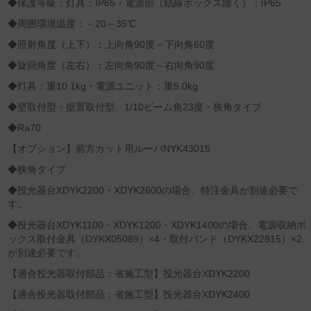
◆保護等級：灯具：IP65・電源部（結線ボックス除く）：IP65
◆周囲環境温度：－20～35℃
◆照射角度（上下）：上向角90度～下向角60度
◆旋回角度（左右）：左向角90度～右向角90度
◆灯具：重10.1kg・電源ユニット：重5.0kg
◆壁取付型・据置取付型、1/10ビーム角23度・狭角タイプ
◆Ra70
【オプション】前方カット用ルーバNYK43015
◆狭角タイプ
◆投光器台XDYK2200・XDYK2600の場合、特注金具が別途必要で
す。
◆投光器台XDYK1100・XDYK1200・XDYK1400の場合、電源収納ボ
ックス取付金具（DYKX05089）×4・取付バンド（DYKX22815）×2
が別途必要です。
【適合投光器取付部品：省施工型】投光器台XDYK2200
【適合投光器取付部品：省施工型】投光器台XDYK2400