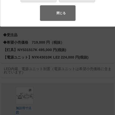
Sタイプ1000形1灯器具相当 マルチハロゲン灯Sタイプ
1000形
閉じる
バリュアブル商品
（省エネ・デザイン性・配光制御など様々なご
要望にお応えできる商品群です。）
◆受注品
◆希望小売価格 719,000 円（税抜）
【灯具】NYS31517K 495,000 円(税抜)
【電源ユニット】NYK43010K LE2 224,000 円(税抜)
LED内蔵、電源ユニット別置（電源ユニットは希望小売価格に含ま
れています）
施設用寸法
図