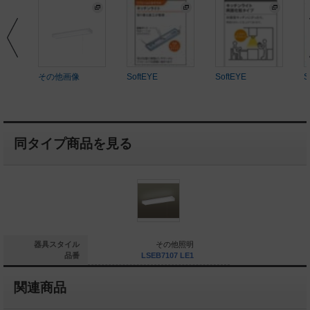
その他画像
SoftEYE
SoftEYE
S
同タイプ商品を見る
器具スタイル
その他照明
品番
LSEB7107 LE1
関連商品