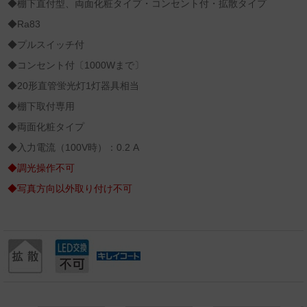
◆棚下直付型、両面化粧タイプ・コンセント付・拡散タイプ
◆Ra83
◆プルスイッチ付
◆コンセント付〔1000Wまで〕
◆20形直管蛍光灯1灯器具相当
◆棚下取付専用
◆両面化粧タイプ
◆入力電流（100V時）：0.2 A
◆調光操作不可
◆写真方向以外取り付け不可