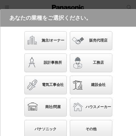
あなたの業種をご選択ください。
電気・建築設備（ビジネス）
フリーワード
品番・キーワード
検索
施主/オーナー
販売代理店
LGB52097 LE1
設計事務所
工務店
電気工事会社
建設会社
ブックマーク
NEW
かんたん照度計算
商社/問屋
ハウスメーカー
棚下直付型 LED（昼白色） キッチンライト 両面化
粧タイプ・コンセント付・拡散タイプ プルスイッチ
パナソニック
その他
付 直管形蛍光灯FL20形1灯器具相当