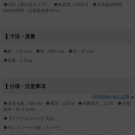
◆LED（昼白色タイプ） ◆色温度：5000 K ◆光束維持時間
40000時間（光束維持率70％）
寸法・質量
◆幅：114 mm ◆長：558 mm ◆高：47 mm
◆質量：1.2 kg
仕様・注意事項
LED照明の安心品質
◆器具光束：980 lm ◆電圧：100 V ◆消費電力：12 W ◆消費
効率：81.6 lm/W
◆【アクリルカバー】乳白
◆キレイコート仕様（カバー）