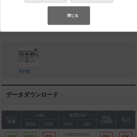
◆工場在庫品
◆希望小売価格 18,100 円（税抜）
閉じる
LED内蔵、電源ユニット内蔵
取付図
データダウンロード
小組
姿図CAD
メイン
商品
取説
画像
仕様図
JPEG
PDF
DXF
SXF
LGB52097LE1