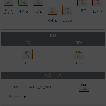
メイン
仕様図
小組
小組
取説
画像
CAD
CAD
BIM
IFC
RFA
IFC
RFA
配光データ
LGB52097 + LED5000_70_980
配光データ