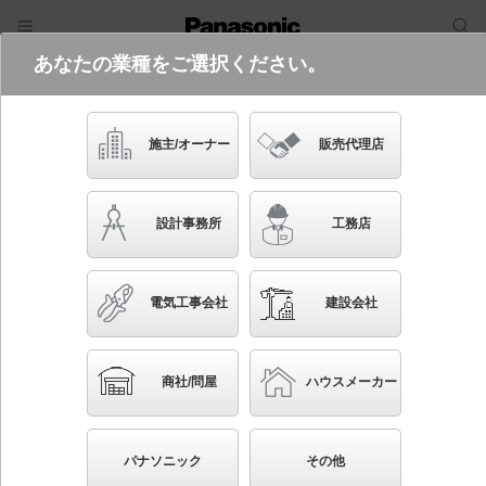
あなたの業種をご選択ください。
電気・建築設備（ビジネス）
フリーワード
品番・キーワード
検索
施主/オーナー
販売代理店
NNCF40235J LE9
設計事務所
工務店
電気工事会社
建設会社
ブックマーク
NEW
かんたん照度計算
商社/問屋
ハウスメーカー
壁直付型 LED（昼白色） ベースライト（非常用）
30分間タイプ 階段非常灯ひとセンサON/OFF Nタイ
パナソニック
その他
プ・自己点検スイッチ付・リモコン自己点検機能付 Hf