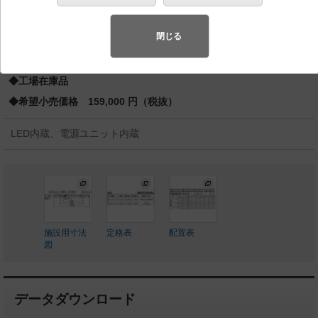
蛍光灯32形高出力型1灯器具相当 Hf32形高出力型
スペシャル商品
（先端技術や優れたデザイン性を持ち合わせ、快
閉じる
適で先進的な照明環境をご提案する商品群です）
◆工場在庫品
◆希望小売価格 159,000 円（税抜）
LED内蔵、電源ユニット内蔵
施設用寸法
定格表
配置表
図
データダウンロード