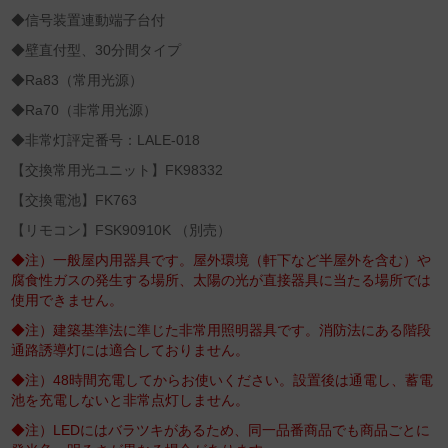
◆信号装置連動端子台付
◆壁直付型、30分間タイプ
◆Ra83（常用光源）
◆Ra70（非常用光源）
◆非常灯評定番号：LALE-018
【交換常用光ユニット】FK98332
【交換電池】FK763
【リモコン】FSK90910K （別売）
◆注）一般屋内用器具です。屋外環境（軒下など半屋外を含む）や
腐食性ガスの発生する場所、太陽の光が直接器具に当たる場所では
使用できません。
◆注）建築基準法に準じた非常用照明器具です。消防法にある階段
通路誘導灯には適合しておりません。
◆注）48時間充電してからお使いください。設置後は通電し、蓄電
池を充電しないと非常点灯しません。
◆注）LEDにはバラツキがあるため、同一品番商品でも商品ごとに