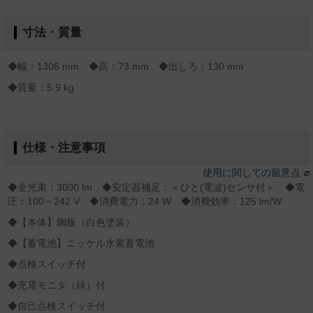
寸法・質量
◆幅：1306 mm ◆高：73 mm ◆出しろ：130 mm
◆質量：5.9 kg
仕様・注意事項
使用に関しての留意点
◆全光束：3000 lm ◆安定器補足：＜ひと(電波)センサ付＞ ◆電
圧：100～242 V ◆消費電力：24 W ◆消費効率：125 lm/W
◆【本体】鋼板（白色塗装）
◆【蓄電池】ニッケル水素蓄電池
◆点検スイッチ付
◆充電モニタ（緑）付
◆自己点検スイッチ付