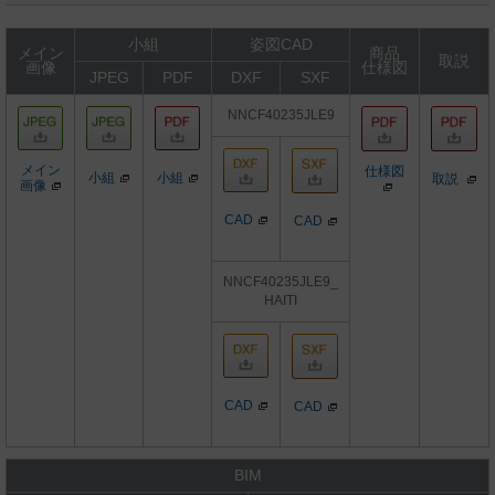
小組
姿図CAD
メイン
商品
取説
画像
仕様図
JPEG
PDF
DXF
SXF
NNCF40235JLE9
メイン
仕様図
小組
小組
取説
画像
CAD
CAD
NNCF40235JLE9_
HAITI
CAD
CAD
BIM