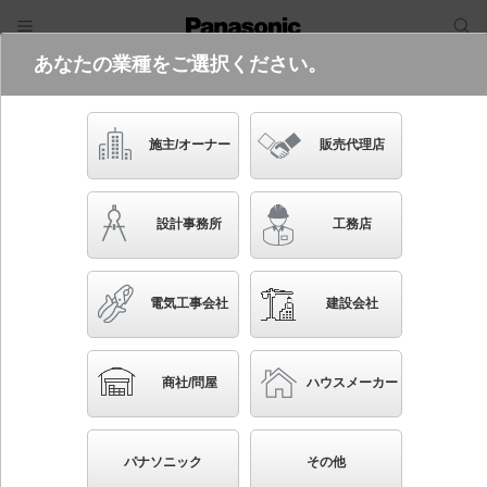
あなたの業種をご選択ください。
電気・建築設備（ビジネス）
フリーワード
品番・キーワード
検索
施主/オーナー
販売代理店
XL563ZPVK LA9
設計事務所
工務店
電気工事会社
建設会社
ブックマーク
NEW
かんたん照度計算
商社/問屋
ハウスメーカー
天井埋込型 LED（昼白色） 一体型LEDベースライ
ト きらめきプリズムパネル 連続調光型調光タイプ
パナソニック
その他
（ライコン別売） スクエアタイプ／パネル付型 コン