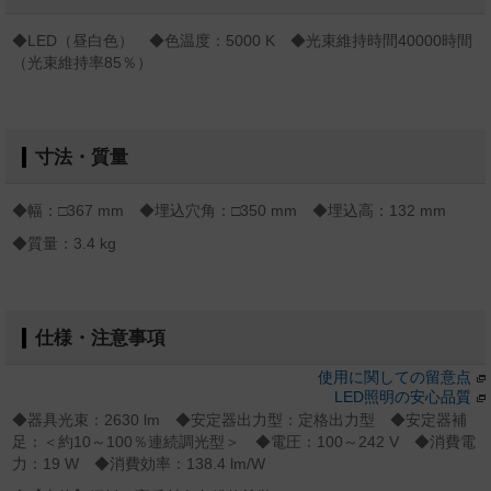
◆LED（昼白色） ◆色温度：5000 K ◆光束維持時間40000時間
（光束維持率85％）
寸法・質量
◆幅：□367 mm ◆埋込穴角：□350 mm ◆埋込高：132 mm
◆質量：3.4 kg
仕様・注意事項
使用に関しての留意点
LED照明の安心品質
◆器具光束：2630 lm ◆安定器出力型：定格出力型 ◆安定器補
足：＜約10～100％連続調光型＞ ◆電圧：100～242 V ◆消費電
力：19 W ◆消費効率：138.4 lm/W