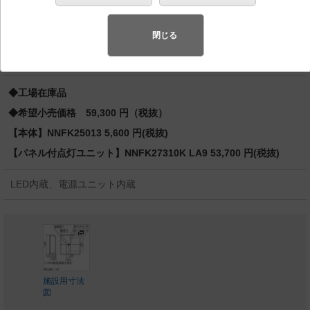
パクト形蛍光灯FHP23形3灯器具相当 FHP23形3灯
先端SSL商品※
（長寿命・省電力のLEDを主照明にした、高品
閉じる
質、快適性、先進性を備えた商品群です。）※LEDを中心とする次世
代半導体照明
◆工場在庫品
◆希望小売価格 59,300 円（税抜）
【本体】NNFK25013 5,600 円(税抜)
【パネル付点灯ユニット】NNFK27310K LA9 53,700 円(税抜)
LED内蔵、電源ユニット内蔵
施設用寸法
図