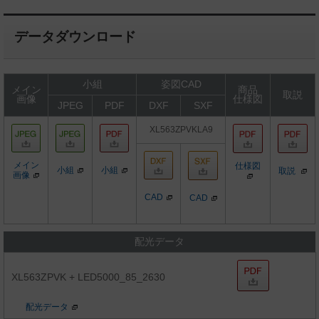
データダウンロード
小組
姿図CAD
メイン
商品
取説
画像
仕様図
JPEG
PDF
DXF
SXF
XL563ZPVKLA9
メイン
仕様図
小組
小組
取説
画像
CAD
CAD
配光データ
XL563ZPVK + LED5000_85_2630
配光データ