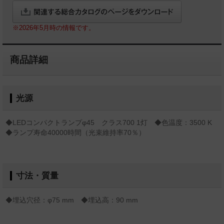
※2026年5月時の情報です。
商品詳細
光源
◆LEDコンパクトランプφ45 クラス700 1灯 ◆色温度：3500 K
◆ランプ寿命40000時間（光束維持率70％）
寸法・質量
◆埋込穴径：φ75 mm ◆埋込高：90 mm