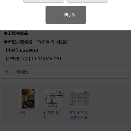
φ75 110Vダイクール電球100形1灯器具相当
スペシャル商品
（先端技術や優れたデザイン性を持ち合わせ、快
閉じる
適で先進的な照明環境をご提案する商品群です）
◆工場在庫品
◆希望小売価格 20,400 円（税抜）
【本体】LGD9010
【LEDランプ】LLD3410V CB1
ランプ別梱包
住居
住宅用寸法
直射水平面
図
照度分布図