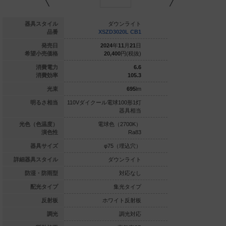
ダウンライト
器具スタイル
ダウンライト
ダウ
LGD3020V LE1
品番
XSZD3020L CB1
XSZD306
020
年
04
月
21
日
発売日
2024
年
11
月
21
日
2024
年
1
13,600
円(税抜)
希望小売価格
20,400
円(税抜)
20,400
7.4
消費電力
6.6
100
消費効率
105.3
740
lm
光束
695
lm
ル電球100形1灯
明るさ相当
110Vダイクール電球100形1灯
110Vダイクール電球1
器具相当
器具相当
白色（3500K）
光色（色温度）
電球色（2700K）
電球色（2
Ra83
演色性
Ra83
φ75（埋込穴）
器具サイズ
φ75（埋込穴）
φ75（
ダウンライト
詳細器具スタイル
ダウンライト
ダウ
対応なし
防湿・防雨型
対応なし
集光タイプ
配光タイプ
集光タイプ
集
ホワイト反射板
反射板
ホワイト反射板
ホワイ
調光対応なし
調光
調光対応