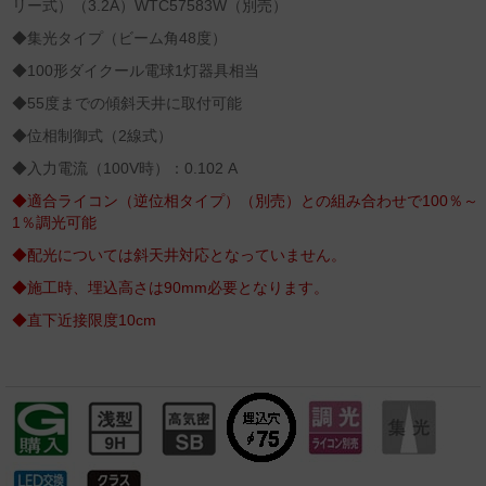
リー式）（3.2A）WTC57583W（別売）
◆集光タイプ（ビーム角48度）
◆100形ダイクール電球1灯器具相当
◆55度までの傾斜天井に取付可能
◆位相制御式（2線式）
◆入力電流（100V時）：0.102 A
◆適合ライコン（逆位相タイプ）（別売）との組み合わせで100％～
1％調光可能
◆配光については斜天井対応となっていません。
◆施工時、埋込高さは90mm必要となります。
◆直下近接限度10cm