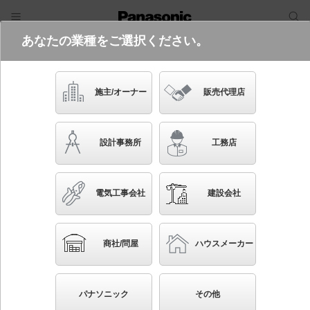
あなたの業種をご選択ください。
電気・建築設備（ビジネス）
フリーワード
品番・キーワード
検索
施主/オーナー
販売代理店
XSZD3060V CB1
設計事務所
工務店
電気工事会社
建設会社
ブックマーク
NEW
かんたん照度計算
商社/問屋
ハウスメーカー
天井埋込型 LED（温白色） ダウンライト 浅型9H・
高気密SB形・ビーム角48度・集光タイプ LEDコンパク
パナソニック
その他
トランプ交換型・調光タイプ（ライコン別売）／埋込穴