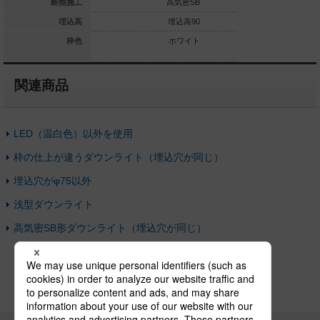
高気密SB
断熱施工
高気密SB
高
埋込高80
埋込高
埋込高90
ホワイト
枠色
ホワイト
関連商品
LED（温白色）以外を使用
枠の仕上が違うダウンライト（埋込穴が同じ）
埋込穴がφ75以外
浅型ダウンライト
高気密SB形ダウンライト（埋込穴が同じ）