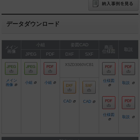
データダウンロード
小組
姿図CAD
メイン
商品
取説
画像
仕様図
JPEG
PDF
DXF
SXF
XSZD3060VCB1
メイン
仕様図
小組
小組
取説
画像
CAD
CAD
仕様図
取説