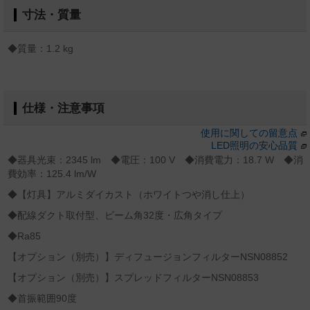
寸法・質量
◆質量：1.2 kg
仕様・注意事項
使用に関しての留意点
LED照明の安心品質
◆器具光束：2345 lm ◆電圧：100 V ◆消費電力：18.7 W ◆消
費効率：125.4 lm/W
◆【灯具】アルミダイカスト（ホワイトつや消し仕上）
◆配線ダクト取付型、ビーム角32度・広角タイプ
◆Ra85
【オプション（別売）】ディフュージョンフィルターNSN08852
【オプション（別売）】スプレッドフィルターNSN08853
◆首振範囲90度