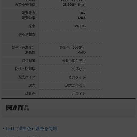
22,500
円(税抜)
希望小売価格
38,600
円(税抜)
44,300
6.9
消費電力
18.7
121.7
消費効率
128.3
840
lm
光束
2400
lm
ゲン電球50形1灯
明るさ相当
HID70形1
器具相当
白色（4000K）
光色（色温度）
昼白色（5000K）
昼白色（5
Ra85
演色性
Ra85
天井面取付専用
取付制限
天井面取付専用
天井面
対応なし
防湿・防雨型
対応なし
広角タイプ
配光タイプ
広角タイプ
狭
調光対応なし
調光
調光対応なし
調光
ホワイト
灯具色
ホワイト
関連商品
LED（温白色）以外を使用