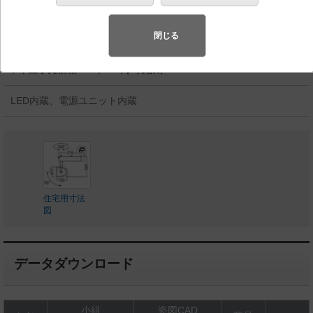
バリュアブル商品
（省エネ・デザイン性・配光制御など様々なご
要望にお応えできる商品群です。）
閉じる
◆工場在庫品
◆希望小売価格 38,600 円（税抜）
LED内蔵、電源ユニット内蔵
住宅用寸法
図
データダウンロード
小組
姿図CAD