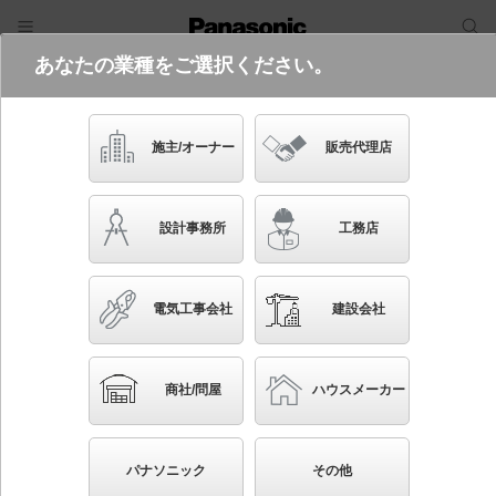
あなたの業種をご選択ください。
電気・建築設備（ビジネス）
フリーワード
品番・キーワード
検索
施主/オーナー
販売代理店
NSN04533W LE1
設計事務所
工務店
電気工事会社
建設会社
ブックマーク
NEW
かんたん照度計算
商社/問屋
ハウスメーカー
配線ダクト取付型 LED（温白色） スポットライト
ビーム角32度・広角タイプ LED 250形
パナソニック
その他