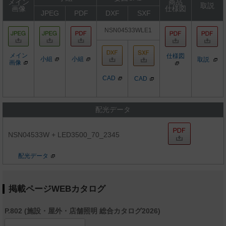
メイン
商品
取説
画像
仕様図
JPEG
PDF
DXF
SXF
NSN04533WLE1
メイン
仕様図
小組
小組
取説
画像
CAD
CAD
配光データ
NSN04533W + LED3500_70_2345
配光データ
掲載ページWEBカタログ
P.802 (施設・屋外・店舗照明 総合カタログ2026)