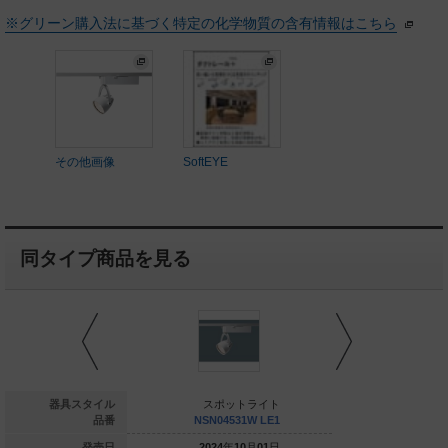
※グリーン購入法に基づく特定の化学物質の含有情報はこちら
その他画像
SoftEYE
同タイプ商品を見る
スポットライト
器具スタイル
スポットライト
スポッ
SN01532W LE1
品番
NSN04531W LE1
NSN0551
024
年
10
月
01
日
発売日
2024
年
10
月
01
日
2024
年
1