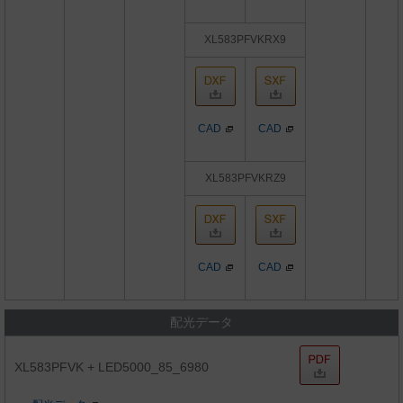
XL583PFVKRX9
CAD
CAD
XL583PFVKRZ9
CAD
CAD
配光データ
XL583PFVK + LED5000_85_6980