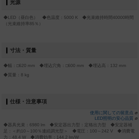
光源
◆LED（昼白色） ◆色温度：5000 K ◆光束維持時間40000時間
（光束維持率85％）
寸法・質量
◆幅：□620 mm ◆埋込穴角：□600 mm ◆埋込高：132 mm
◆質量：8 kg
仕様・注意事項
使用に関しての留意点
LED照明の安心品質
◆器具光束：6980 lm ◆安定器出力型：定格出力型 ◆安定器補
足：＜約10～100％連続調光型＞ ◆電圧：100～242 V ◆消費電
力：48.4 W ◆消費効率：144.2 lm/W