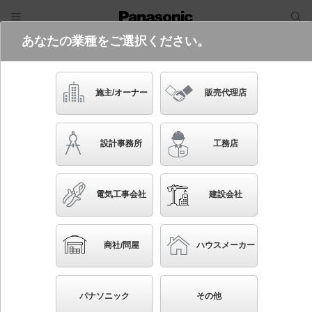
あなたの業種をご選択ください。
電気・建築設備（ビジネス）
フリーワード
品番・キーワード
検索
施主/オーナー
販売代理店
XL583PFVK RS9
設計事務所
工務店
起動方式違いの商品を見る
電気工事会社
建設会社
ブックマーク
NEW
かんたん照度計算
商社/問屋
ハウスメーカー
天井埋込型 LED（昼白色） 一体型LEDベースライ
ト 乳白パネル 連続調光型調光タイプ（ライコン別
パナソニック
その他
売） LiBecoM（リベコム） スクエアタイプ／パネル