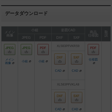
データダウンロード
小組
姿図CAD
メイン
商品
取
画像
仕様図
説
JPEG
PDF
DXF
SXF
XL583PFVKRS9
メイン
仕様図
小組
小組
画像
CAD
CAD
XL583PFVKLA9
CAD
CAD