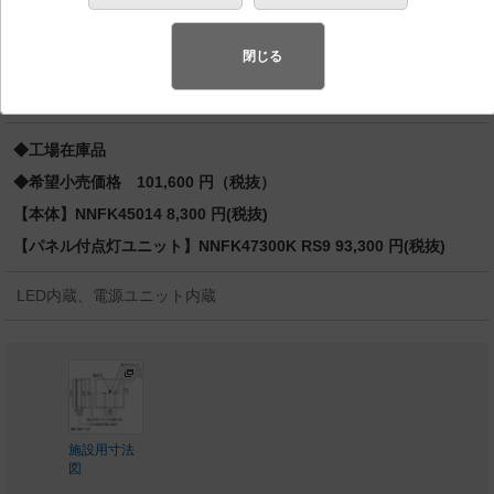
付型 コンパクト形蛍光灯FHP45形3灯器具相当
FHP45形3灯
閉じる
バリュアブル商品
（省エネ・デザイン性・配光制御など様々なご
要望にお応えできる商品群です。）
◆工場在庫品
◆希望小売価格 101,600 円（税抜）
【本体】NNFK45014 8,300 円(税抜)
【パネル付点灯ユニット】NNFK47300K RS9 93,300 円(税抜)
LED内蔵、電源ユニット内蔵
施設用寸法
図