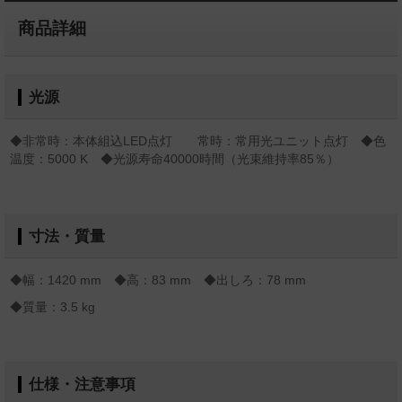
商品詳細
光源
◆非常時：本体組込LED点灯 常時：常用光ユニット点灯 ◆色
温度：5000 K ◆光源寿命40000時間（光束維持率85％）
寸法・質量
◆幅：1420 mm ◆高：83 mm ◆出しろ：78 mm
◆質量：3.5 kg
仕様・注意事項