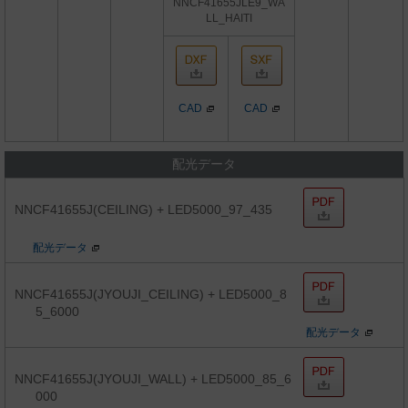
NNCF41655JLE9_WA
LL_HAITI
CAD
CAD
配光データ
NNCF41655J(CEILING) + LED5000_97_435
配光データ
NNCF41655J(JYOUJI_CEILING) + LED5000_8
5_6000
配光データ
NNCF41655J(JYOUJI_WALL) + LED5000_85_6
000