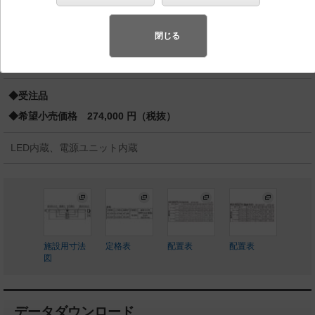
イプ・自己点検スイッチ付・リモコン自己点検機能付
Hf蛍光灯32形2灯器具相当 Hf蛍光灯32形
閉じる
スペシャル商品
（先端技術や優れたデザイン性を持ち合わせ、快
適で先進的な照明環境をご提案する商品群です）
◆受注品
◆希望小売価格 274,000 円（税抜）
LED内蔵、電源ユニット内蔵
施設用寸法
定格表
配置表
配置表
図
データダウンロード