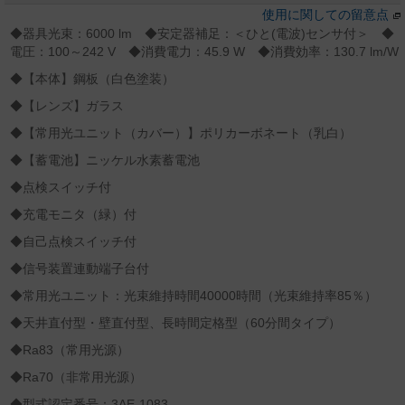
使用に関しての留意点
◆器具光束：6000 lm ◆安定器補足：＜ひと(電波)センサ付＞ ◆
電圧：100～242 V ◆消費電力：45.9 W ◆消費効率：130.7 lm/W
◆【本体】鋼板（白色塗装）
◆【レンズ】ガラス
◆【常用光ユニット（カバー）】ポリカーボネート（乳白）
◆【蓄電池】ニッケル水素蓄電池
◆点検スイッチ付
◆充電モニタ（緑）付
◆自己点検スイッチ付
◆信号装置連動端子台付
◆常用光ユニット：光束維持時間40000時間（光束維持率85％）
◆天井直付型・壁直付型、長時間定格型（60分間タイプ）
◆Ra83（常用光源）
◆Ra70（非常用光源）
◆型式認定番号：3AE-1083