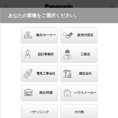
あなたの業種をご選択ください。
電気・建築設備（ビジネス）
フリーワード
品番・キーワード
検索
施主/オーナー
販売代理店
NNCF41655J LE9
設計事務所
工務店
電気工事会社
建設会社
ブックマーク
NEW
かんたん照度計算
商社/問屋
ハウスメーカー
天井直付型・壁直付型 LED（昼白色） 階段通路誘導
灯・非常用照明器具・一体型階段灯 長時間定格型（60
パナソニック
その他
分間タイプ） 階段通路誘導灯ひとセンサ段調光 NTタ