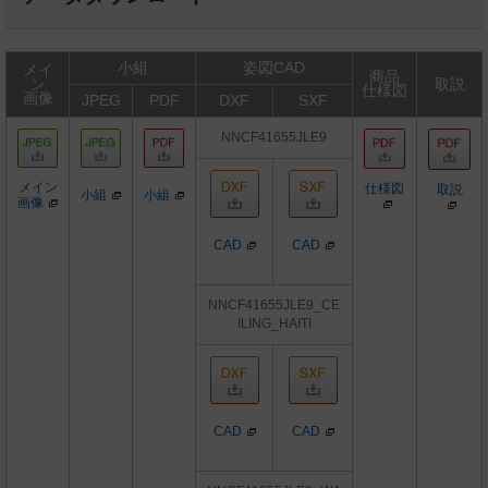
小組
姿図CAD
メイ
商品
ン
取説
仕様図
画像
JPEG
PDF
DXF
SXF
NNCF41655JLE9
メイン
仕様図
取説
小組
小組
画像
CAD
CAD
NNCF41655JLE9_CE
ILING_HAITI
CAD
CAD