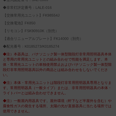
◆非常灯評定番号：LALE-016
【交換常用光ユニット】FK98554J
【交換電池】FK850
【リモコン】FSK90910K（別売）
【適合リニューアルプレート】FK14000（別売）
◆配光番号：K0185273/K0185274
◆注）本器具は、パナソニック製一体型階段灯非常用照明器具本体
と専用の常用光ユニットとの組み合わせで性能を満足します。本
体・常用光ユニットの単独使用禁止およびパナソニック製一体型階
段灯非常用照明器具以外の商品とは組み合わせをしないでくださ
い。
◆注）本体・常用光ユニットは階段灯非常用照明器具専用となりま
す。常用照明器具（一般タイプ）または、非常用照明器具の本体・
ライトバーとは組み合わせできません。
◆注）一般屋内用器具です。屋外環境（軒下など半屋外を含む）や
腐食性ガスの発生する場所、太陽の光が直接器具に当たる場所では
使用できません。