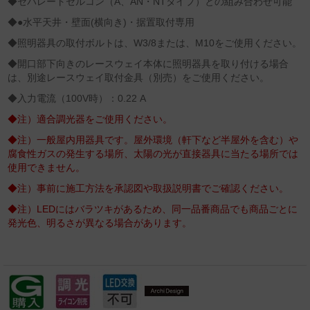
◆セパレートセルコン（A、AN・NTタイプ）との組み合わせ可能
◆●水平天井・壁面(横向き)・据置取付専用
◆照明器具の取付ボルトは、W3/8または、M10をご使用ください。
◆開口部下向きのレースウェイ本体に照明器具を取り付ける場合
は、別途レースウェイ取付金具（別売）をご使用ください。
◆入力電流（100V時）：0.22 A
◆注）適合調光器をご使用ください。
◆注）一般屋内用器具です。屋外環境（軒下など半屋外を含む）や
腐食性ガスの発生する場所、太陽の光が直接器具に当たる場所では
使用できません。
◆注）事前に施工方法を承認図や取扱説明書でご確認ください。
◆注）LEDにはバラツキがあるため、同一品番商品でも商品ごとに
発光色、明るさが異なる場合があります。