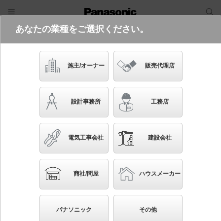
あなたの業種をご選択ください。
電気・建築設備（ビジネス）
フリーワード
品番・キーワード
検索
施主/オーナー
販売代理店
NNFL41200 LR9
設計事務所
工務店
電気工事会社
建設会社
ブックマーク
NEW
かんたん照度計算
商社/問屋
ハウスメーカー
天井直付型・壁直付型・据置取付型 LED（昼白色）
一体型LEDベースライト sBシリーズ低光束タイプ 連
パナソニック
その他
続調光型調光タイプ（ライコン別売）／L1200タイプ