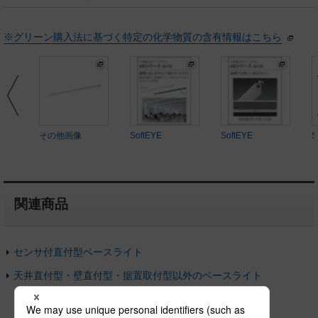
※グリーン購入法に基づく特定の化学物質の含有情報はこちら
その他画像
SoftEYE
SoftEYE
S
関連商品
センサ付直付型ベースライト
天井直付型・壁直付型・据置取付型以外のベースライト