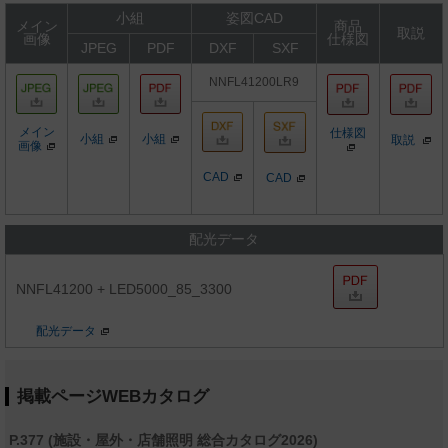
小組
姿図CAD
メイン
商品
取説
画像
仕様図
JPEG
PDF
DXF
SXF
NNFL41200LR9
メイン
仕様図
小組
小組
取説
画像
CAD
CAD
配光データ
NNFL41200 + LED5000_85_3300
配光データ
掲載ページWEBカタログ
P.377 (施設・屋外・店舗照明 総合カタログ2026)