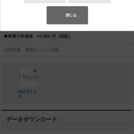
バリュアブル商品
（省エネ・デザイン性・配光制御など様々なご
要望にお応えできる商品群です。）
閉じる
◆工場在庫品 （2026年1月発売）
◆希望小売価格 44,900 円（税抜）
LED内蔵、電源ユニット内蔵
施設用寸法
図
データダウンロード