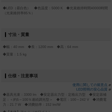
◆LED（昼白色） ◆色温度：5000 K ◆光束維持時間40000時間
（光束維持率85％）
寸法・質量
◆幅：40 mm ◆長：1200 mm ◆高：64 mm
◆質量：1.5 kg
仕様・注意事項
使用に関しての留意点
LED照明の安心品質
◆器具光束：3300 lm ◆安定器出力型：定格出力型 ◆安定器補
足：＜約5～100％連続調光型＞ ◆電圧：100～242 V ◆消費電
力：21.7 W ◆消費効率：152 lm/W