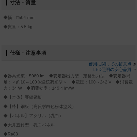
寸法・質量
◆幅：□504 mm
◆質量：5.5 kg
仕様・注意事項
使用に関しての留意点
LED照明の安心品質
◆器具光束：5080 lm ◆安定器出力型：定格出力型 ◆安定器補
足：＜約10～100％連続調光型＞ ◆電圧：100～242 V ◆消費電
力：34 W ◆消費効率：149.4 lm/W
◆【本体】亜鉛鋼板
◆【枠】鋼板（高反射白色粉体塗装）
◆【パネル】アクリル（乳白）
◆天井直付型、乳白パネル
◆Ra83