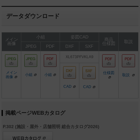
データダウンロード
小組
姿図CAD
メイン
商品
取説
画像
仕様図
JPEG
PDF
DXF
SXF
XL673PFVKLA9
メイン
仕様図
小組
小組
取説
画像
CAD
CAD
掲載ページWEBカタログ
P.302 (施設・屋外・店舗照明 総合カタログ2026)