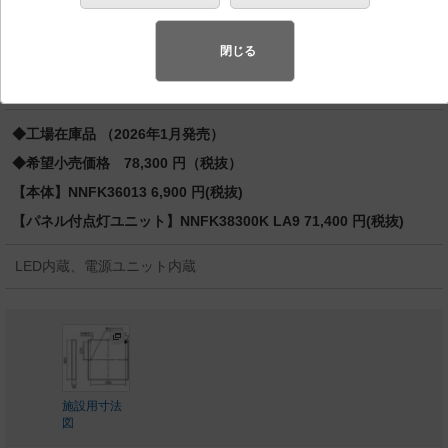
灯FHP32形3灯器具相当 FHP32形3灯
先端SSL商品※
（長寿命・省電力のLEDを主照明にした、高品
閉じる
質、快適性、先進性を備えた商品群です。）※LEDを中心とする次世
代半導体照明
◆工場在庫品 （2026年1月発売）
◆希望小売価格 78,300 円（税抜）
【本体】NNFK36013 6,900 円(税抜)
【パネル付点灯ユニット】NNFK38300K LA9 71,400 円(税抜)
LED内蔵、電源ユニット内蔵
施設用寸法
図