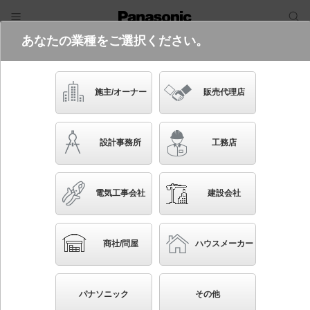
あなたの業種をご選択ください。
電気・建築設備（ビジネス）
フリーワード
品番・キーワード
検索
施主/オーナー
販売代理店
XL673PFVK LA9
設計事務所
工務店
電気工事会社
建設会社
ブックマーク
NEW
かんたん照度計算
商社/問屋
ハウスメーカー
天井直付型 LED（昼白色） 一体型LEDベースライ
ト 乳白パネル 連続調光型調光タイプ（ライコン別
パナソニック
その他
売） スクエアタイプ／パネル付型 コンパクト形蛍光