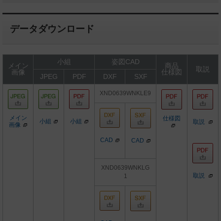
データダウンロード
小組
姿図CAD
メイン
商品
取説
画像
仕様図
JPEG
PDF
DXF
SXF
XND0639WNKLE9
メイン
仕様図
小組
小組
取説
画像
CAD
CAD
XND0639WNKLG
取説
1