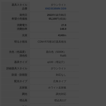
ダウンライト
器具スタイル
ダウンライト
ダウ
ND1039WV LE9
品番
XND3538WN DD9
XND3538
021
年
07
月
01
日
発売日
2022
年
12
月
01
日
2022
年
1
21,800
円(税抜)
希望小売価格
65,100
円(税抜)
65,100
7
消費電力
27.8
144.2
消費効率
148.9
1010
lm
光束
4140
lm
光灯FDL27形1
明るさ相当
CDM-R70形1灯器具相当
CDM-R70形1
灯器具相当
白色（3500K）
光色（色温度）
昼白色（5000K）
昼白色（5
Ra85
演色性
Ra85
φ100（埋込穴）
器具サイズ
φ100（埋込穴）
φ100
ダウンライト
詳細器具スタイル
ダウンライト
ダウ
対応なし
防湿・防雨型
対応なし
拡散タイプ
配光タイプ
広角タイプ
広
ホワイト反射板
反射板
ホワイト反射板
銀色鏡
調光対応なし
調光
調光対応
埋込高59
埋込高
埋込高117
埋