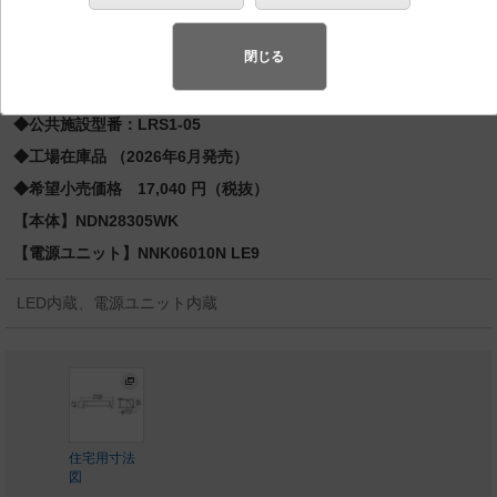
先端SSL商品※
（長寿命・省電力のLEDを主照明にした、高品
質、快適性、先進性を備えた商品群です。）※LEDを中心とする次世
閉じる
代半導体照明
◆公共施設型番：LRS1-05
◆工場在庫品 （2026年6月発売）
◆希望小売価格 17,040 円（税抜）
【本体】NDN28305WK
【電源ユニット】NNK06010N LE9
LED内蔵、電源ユニット内蔵
住宅用寸法
図