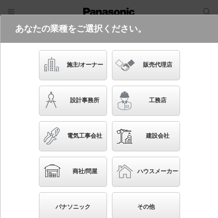
あなたの業種をご選択ください。
電気・建築設備（ビジネス）
フリーワード
品番・キーワード
検索
施主/オーナー
販売代理店
XND0639WNK LE9
設計事務所
工務店
起動方式違いの商品を見る
電気工事会社
建設会社
ブックマーク
NEW
かんたん照度計算
商社/問屋
ハウスメーカー
天井埋込型 LED（昼白色） ダウンライト 浅型
10H・ビーム角80度・拡散タイプ・光源遮光角15度 埋
パナソニック
その他
込穴φ100 白熱電球60形1灯器具相当 LED 60形