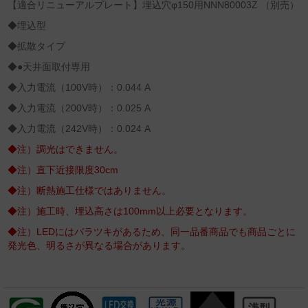
【適合リニューアルプレート】埋込穴φ150用NNN80003Z （別売）
◆埋込型
◆拡散タイプ
◆●天井面取付専用
◆入力電流（100V時）：0.044 A
◆入力電流（200V時）：0.025 A
◆入力電流（242V時）：0.024 A
◆注）調光はできません。
◆注）直下近接限度30cm
◆注）断熱施工仕様ではありません。
◆注）施工時、埋込高さは100mm以上必要となります。
◆注）LEDにはバラツキがあるため、同一品番商品でも商品ごとに
発光色、明るさが異なる場合があります。