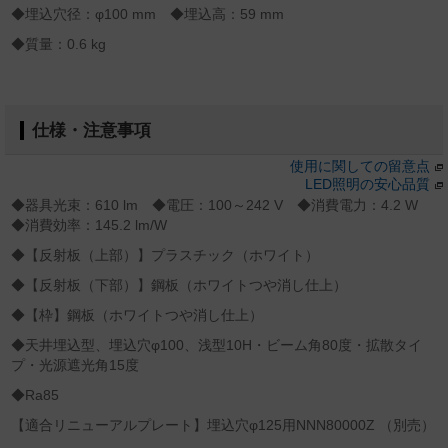
◆埋込穴径：φ100 mm ◆埋込高：59 mm
◆質量：0.6 kg
仕様・注意事項
使用に関しての留意点
LED照明の安心品質
◆器具光束：610 lm ◆電圧：100～242 V ◆消費電力：4.2 W
◆消費効率：145.2 lm/W
◆【反射板（上部）】プラスチック（ホワイト）
◆【反射板（下部）】鋼板（ホワイトつや消し仕上）
◆【枠】鋼板（ホワイトつや消し仕上）
◆天井埋込型、埋込穴φ100、浅型10H・ビーム角80度・拡散タイ
プ・光源遮光角15度
◆Ra85
【適合リニューアルプレート】埋込穴φ125用NNN80000Z （別売）