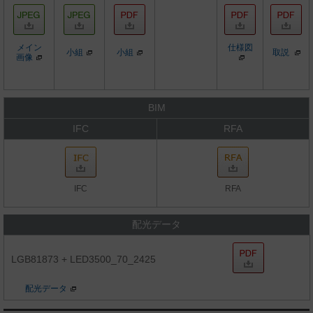
メイン
仕様図
小組
小組
取説
画像
BIM
IFC
RFA
IFC
RFA
配光データ
LGB81873 + LED3500_70_2425
配光データ