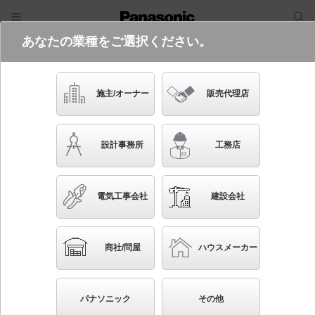
あなたの業種をご選択ください。
電気・建築設備（ビジネス）
フリーワード
品番・キーワード
検索
施主/オーナー
販売代理店
LGB81873 LB1
(代替品
SLB81873 LB1
)
生産終了
設計事務所
工務店
電気工事会社
建設会社
ブックマーク
NEW
かんたん照度計算
商社/問屋
ハウスメーカー
天井直付型・壁直付型 LED（温白色） ラインブラケ
ット 美ルック・拡散タイプ 調光タイプ（ライコン別
パナソニック
その他
売）／L1200タイプ HomeArchi（ホームアーキ） ブ