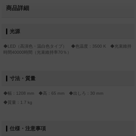
商品詳細
光源
◆LED（高演色・温白色タイプ） ◆色温度：3500 K ◆光束維持
時間40000時間（光束維持率70％）
寸法・質量
◆幅：1208 mm ◆高：65 mm ◆出しろ：30 mm
◆質量：1.7 kg
仕様・注意事項