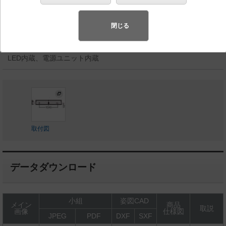
ラケットタイプ 直管形蛍光灯FLR40形1灯器具相当
◆生産終了品
閉じる
◆希望小売価格 58,000 円（税抜）
LED内蔵、電源ユニット内蔵
取付図
データダウンロード
小組
姿図CAD
メイン
商品
取説
画像
仕様図
JPEG
PDF
DXF
SXF