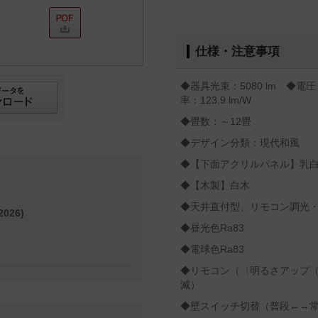
仕様・注意事項
◆器具光束：5080 lm ◆電圧
率：123.9 lm/W
◆畳数：～12畳
◆デザイン分類：現代和風
◆【下面アクリルパネル】乳
◆【木製】白木
◆天井直付型、リモコン調光・
026)
◆昼光色Ra83
◆電球色Ra83
◆リモコン（〈明るさアップ
滅）
◆壁スイッチ切替（普段←→