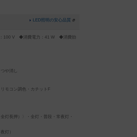
LED照明の安心品質
：100 V ◆消費電力：41 W ◆消費効
白つや消し
リモコン調色・カチットF
（全灯長押）〉・全灯・普段・常夜灯・
常夜灯）