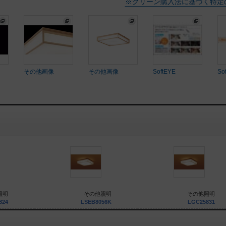
※グリーン購入法に基づく特定
その他画像
その他画像
SoftEYE
So
照明
その他照明
その他照明
824
LSEB8056K
LGC25831