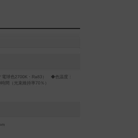
3／電球色2700K・Ra83） ◆色温度：
00時間（光束維持率70％）
mm