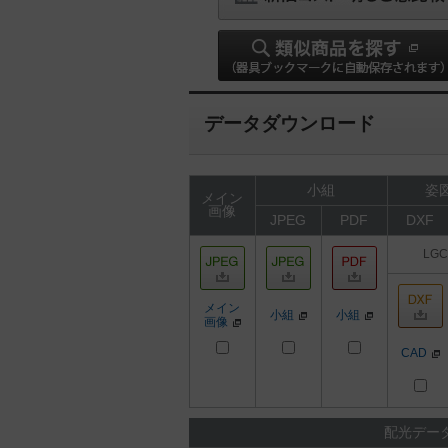
データダウンロード
小組
姿図
メイン
画像
JPEG
PDF
DXF
LGC
メイン
小組
小組
画像
CAD
配光デー