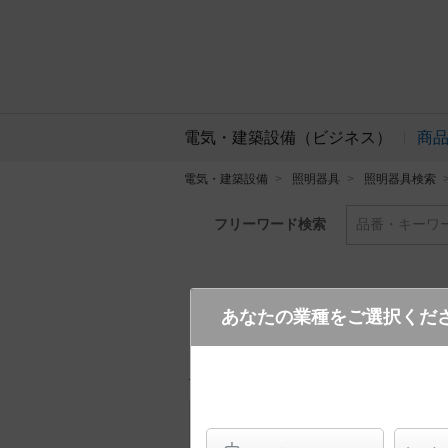
電気・建築設備（ビジネス）
商
電気・建築設備
照明器具
照明器具検索
フリーワード検索
品番・キーワ
あなたの業種をご選択くだ
LGC55824