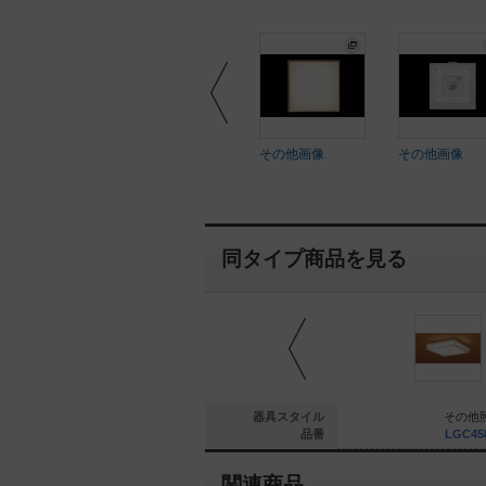
ftEYE
SoftEYE
その他画像
その他画像
同タイプ商品を見る
ングライト
シーリングライト
器具スタイル
その他
N53820WK
NNN53820B
品番
LGC45
関連商品