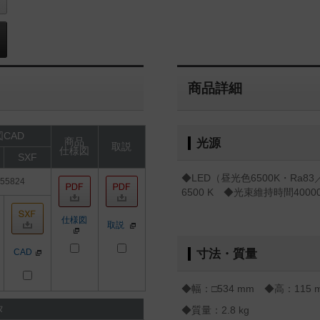
商品詳細
CAD
商品
光源
取説
仕様図
SXF
◆LED（昼光色6500K・Ra8
55824
6500 K ◆光束維持時間400
仕様図
取説
CAD
寸法・質量
◆幅：□534 mm ◆高：115 
タ
◆質量：2.8 kg