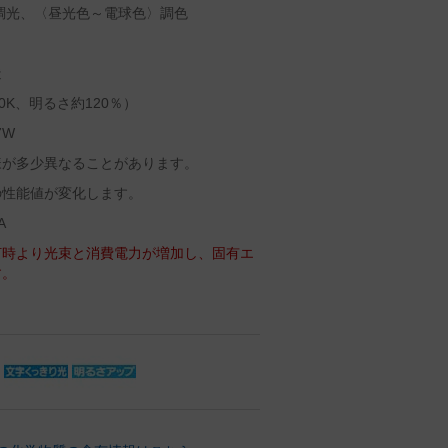
〉調光、〈昼光色～電球色〉調色
造
0K、明るさ約120％）
7W
様が多少異なることがあります。
の性能値が変化します。
A
灯時より光束と消費電力が増加し、固有エ
す。