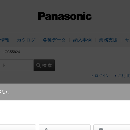
品情報
カタログ
各種データ
納入事例
業務支援
サ
LGC55824
ード
ログイン
ご利用
さい。
天井直付型 LED（昼光色～電球色） シー
コン調色・カチットF パネル付型 ～12畳