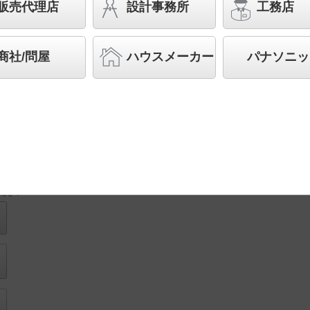
販売代理店
設計事務所
工務店
◆工場在庫品
◆希望小売価格 112,000 円（税抜）
商社/問屋
ハウスメーカー
パナソニッ
LED内蔵、電源ユニット内蔵
リモコン画
取付図
像
ださい