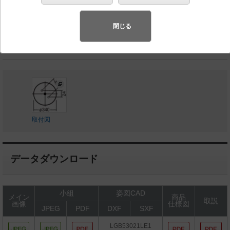
◆工場在庫品
◆希望小売価格 59,000 円（税抜）
閉じる
LED内蔵、電源ユニット内蔵
取付図
データダウンロード
小組
姿図CAD
メイン
商品
取説
画像
仕様図
JPEG
PDF
DXF
SXF
LGB53021LE1