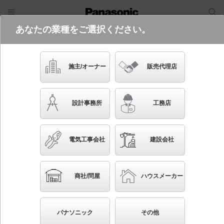
あなたの業種をご選択ください。
電気・建築設備（ビジネス）
フリーワード
品番・キーワード
検索
施主/オーナー
販売代理店
LGB53021 LE1
設計事務所
工務店
電気工事会社
建設会社
ブックマーク
NEW
かんたん照度計算
商社/問屋
ハウスメーカー
天井直付型 LED（電球色） シーリングライト 拡散
タイプ・カチットF 数寄屋 パネル付型 ツインパル
パナソニック
その他
ックプレミア蛍光灯40形1灯器具相当