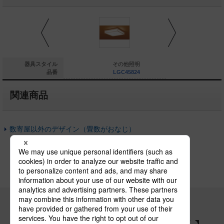
ーリングライト
器具スタイル
その他照明
そ
NNN53820B
品番
LGC45824
LG
関連商品
数寄屋以外のデザイン（畳数がおなじ）
パナソニックの電気設備 SNSアカウント