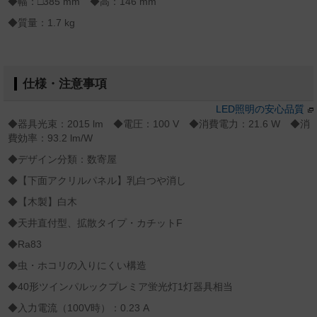
◆幅：□385 mm ◆高：146 mm
◆質量：1.7 kg
仕様・注意事項
LED照明の安心品質
◆器具光束：2015 lm ◆電圧：100 V ◆消費電力：21.6 W ◆消
費効率：93.2 lm/W
◆デザイン分類：数寄屋
◆【下面アクリルパネル】乳白つや消し
◆【木製】白木
◆天井直付型、拡散タイプ・カチットF
◆Ra83
◆虫・ホコリの入りにくい構造
◆40形ツインパルックプレミア蛍光灯1灯器具相当
◆入力電流（100V時）：0.23 A