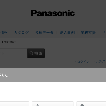
品情報
カタログ
各種データ
納入事例
業務支援
サ
LGB53025
ード
ログイン
ご利用
さい。
天井直付型 LED（昼白色） シーリングラ
寄屋 パネル付型 ツインパルックプレミア蛍