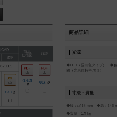
商品詳細
CAD
商品
光源
取説
仕様図
SXF
◆LED（昼白色タイプ） ◆色温
3025LE1
間（光束維持率70％）
仕様図
取説
CAD
寸法・質量
◆幅：□415 mm ◆高：146 
タ
◆質量：1.9 kg