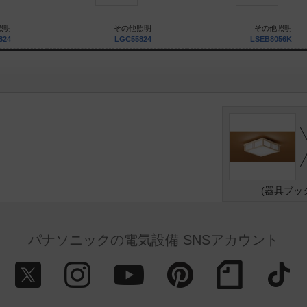
照明
その他照明
その他照明
824
LGC55824
LSEB8056K
）
(器具ブッ
パナソニックの電気設備 SNSアカウント