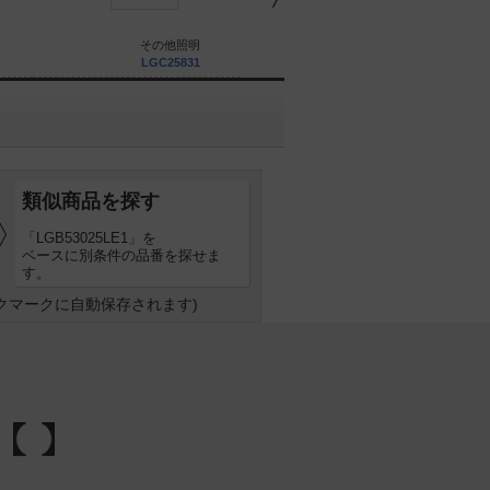
その他照明
その他照明
LGC25831
LGC68200
類似商品を探す
「LGB53025LE1」を
ベースに別条件の品番を探せま
す。
クマークに自動保存されます)