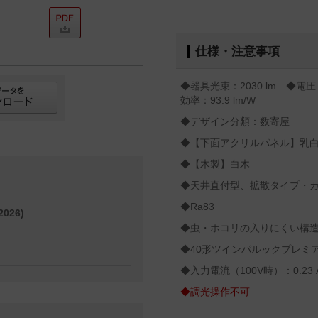
仕様・注意事項
◆器具光束：2030 lm ◆電圧
効率：93.9 lm/W
◆デザイン分類：数寄屋
◆【下面アクリルパネル】乳
◆【木製】白木
◆天井直付型、拡散タイプ・カ
◆Ra83
026)
◆虫・ホコリの入りにくい構
◆40形ツインパルックプレミ
◆入力電流（100V時）：0.23 
◆調光操作不可