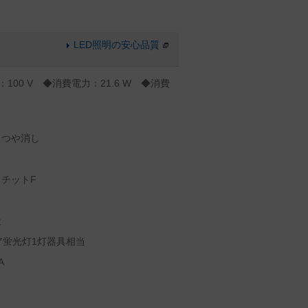
LED照明の安心品質
：100 V ◆消費電力：21.6 W ◆消費
白つや消し
チットF
造
ア蛍光灯1灯器具相当
A