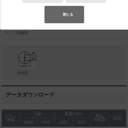
相当
◆工場在庫品
閉じる
◆希望小売価格 22,000 円（税抜）
ランプ同梱包
取付図
データダウンロード
小組
姿図CAD
メイン
商品
取説
画像
仕様図
JPEG
PDF
DXF
SXF