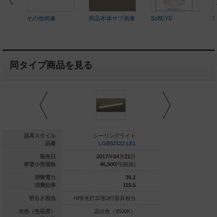
その他画像
商品本体サブ画像
SoftEYE
S
同タイプ商品を見る
ーリングライト
器具スタイル
シーリングライト
シーリン
LSEW2024 CF1
品番
LGB52122 LE1
LGB516
020
年
02
月
21
日
発売日
2017
年
04
月
21
日
2018
年
0
22,000
円(税抜)
希望小売価格
46,500
円(税抜)
10,400
10.7
消費電力
39.2
90.1
消費効率
115.5
0形1灯器具相当
明るさ相当
Hf蛍光灯32形2灯器具相当
白熱電球100形1灯
球色（2700K）
光色（色温度）
温白色（3500K）
昼白色（5