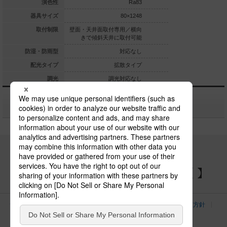
Ra83
演色性
Ra83
φ330
器具サイズ
80×1248
・壁面取付専用
取付制限
壁面・天井面取付専用／横向
天井面・壁面
きで傾斜天井に取付可能
防湿・防雨型
防湿・防雨型
対応なし
拡散タイプ
配光タイプ
拡散タイプ
拡
調光対応なし
調光
調光対応なし
調光
関連商品
パナソニックの電気設備 SNSアカウント
サイトのご利用にあたって
クッキーポリシー
個人情報保護方針
パナソニック ホールディングス