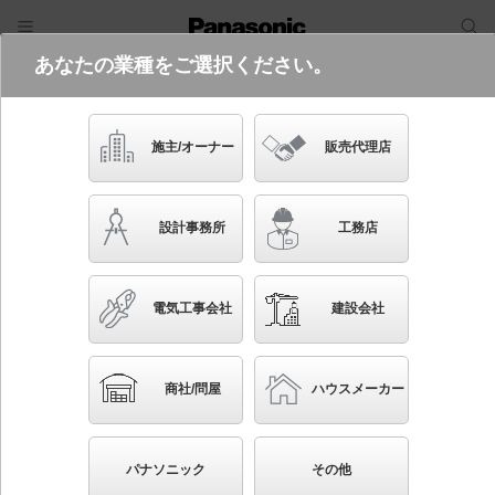
あなたの業種をご選択ください。
電気・建築設備（ビジネス）
フリーワード
品番・キーワード
検索
施主/オーナー
販売代理店
LSEW2023 CF1
設計事務所
工務店
電気工事会社
建設会社
ブックマーク
NEW
かんたん照度計算
商社/問屋
ハウスメーカー
リニューアル用 天井直付型・壁直付型 LED（昼白
色） シーリングライト 拡散タイプ LEDフラットラ
パナソニック
その他
ンプ交換型・防湿型・防雨型 丸形蛍光灯30形1灯器具