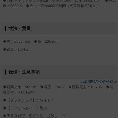
◆LEDフラットランプφ205 クラス1200（口金GX53-1a） ◆色温
度：5000 K ◆ランプ寿命40000時間（光束維持率70％）
寸法・質量
◆幅：φ330 mm ◆高：105 mm
◆質量：1.5 kg
仕様・注意事項
LED照明の安心品質
◆器具光束：965 lm ◆電圧：100 V ◆消費電力：10.7 W ◆消
費効率：90.1 lm/W
◆【プラスチック】ホワイト＊
◆【アクリルカバー】乳白
◆天井直付型・壁直付型、拡散タイプ