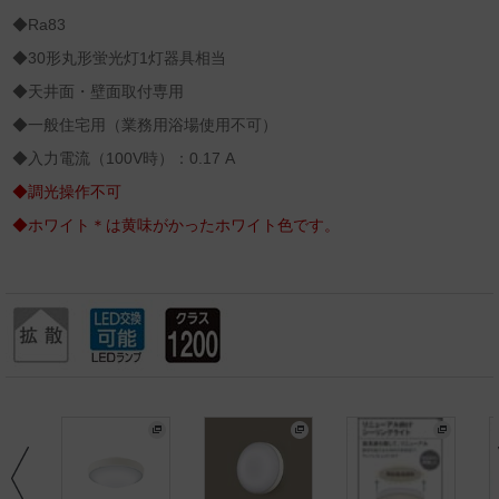
◆Ra83
◆30形丸形蛍光灯1灯器具相当
◆天井面・壁面取付専用
◆一般住宅用（業務用浴場使用不可）
◆入力電流（100V時）：0.17 A
◆調光操作不可
◆ホワイト＊は黄味がかったホワイト色です。