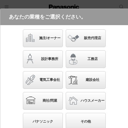
あなたの業種をご選択ください。
電気・建築設備（ビジネス）
フリーワード
品番・キーワード
検索
施主/オーナー
販売代理店
XNN9096SV RS9
設計事務所
工務店
電気工事会社
建設会社
ブックマーク
NEW
かんたん照度計算
商社/問屋
ハウスメーカー
天井埋込型 LED（温白色） ダウンライト ビーム角
45度・広角タイプ・光源遮光角15度 調光タイプ（ライ
パナソニック
その他
コン別売）／埋込穴φ250 LiBecoM（リベコム） セラ