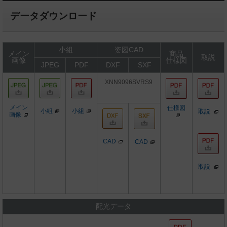
データダウンロード
小組
姿図CAD
メイン
商品
取説
画像
仕様図
JPEG
PDF
DXF
SXF
XNN9096SVRS9
メイン
仕様図
小組
小組
取説
画像
CAD
CAD
取説
配光データ