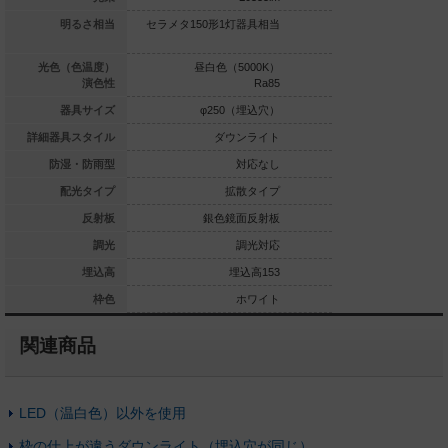
0形1灯器具相当
明るさ相当
セラメタ150形1灯器具相当
セラメタ150形1灯
白色（3500K）
光色（色温度）
昼白色（5000K）
昼白色（5
Ra85
演色性
Ra85
φ250（埋込穴）
器具サイズ
φ250（埋込穴）
φ250
ダウンライト
詳細器具スタイル
ダウンライト
ダウ
対応なし
防湿・防雨型
対応なし
広角タイプ
配光タイプ
拡散タイプ
拡
銀色鏡面反射板
反射板
銀色鏡面反射板
銀色鏡
調光対応
調光
調光対応
埋込高153
埋込高
埋込高153
埋
ホワイト
枠色
ホワイト
関連商品
LED（温白色）以外を使用
枠の仕上が違うダウンライト（埋込穴が同じ）