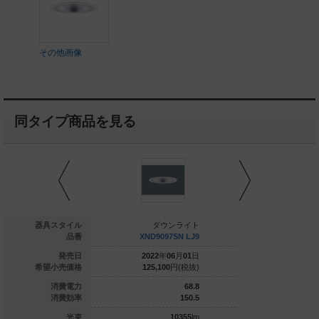
その他画像
同タイプ商品を見る
ダウンライト
器具スタイル
ダウンライト
ダウ
ND9096SV RY9
品番
XND9097SN LJ9
XND9097
022
年
08
月
01
日
発売日
2022
年
06
月
01
日
2022
年
1
127,500
円(税抜)
希望小売価格
125,100
円(税抜)
131,300
70
消費電力
68.8
144.1
消費効率
150.5
10090
lm
光束
10355
lm