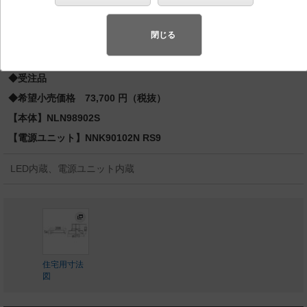
メタ150形1灯器具相当 LED 1000形
スペシャル商品
（先端技術や優れたデザイン性を持ち合わせ、快
閉じる
適で先進的な照明環境をご提案する商品群です）
◆受注品
◆希望小売価格 73,700 円（税抜）
【本体】NLN98902S
【電源ユニット】NNK90102N RS9
LED内蔵、電源ユニット内蔵
住宅用寸法
図