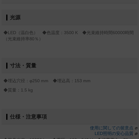
光源
◆LED（温白色） ◆色温度：3500 K ◆光束維持時間60000時間
（光束維持率80％）
寸法・質量
◆埋込穴径：φ250 mm ◆埋込高：153 mm
◆質量：1.5 kg
仕様・注意事項
使用に関しての留意点
LED照明の安心品質