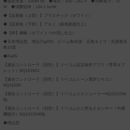
◆器具光束：10090 lm ◆電圧：100～242 V ◆消費電力：70
W ◆消費効率：144.1 lm/W
◆【反射板（上部）】プラスチック（ホワイト）
◆【反射板（下部）】アルミ（銀色鏡面仕上）
◆【枠】鋼板（ホワイトつや消し仕上）
◆天井埋込型、埋込穴φ250、ビーム角45度・広角タイプ・光源遮光
角15度
◆Ra85
【適合コントローラ（別売）】リベコム設定操作アプリ（専用タブ
レット）NQ16280J
【適合コントローラ（別売）】リベコムシーン選択リモコン
NQ16200
【適合コントローラ（別売）】リベコムスケジューラーNQ16215W
他
【適合コントローラ（別売）】リベコムひと明るさセンサー（中継
機能付）NQ16225W他
◆埋込型