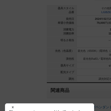
ペンダント
ベースペンダント
器具スタイル
その他
16205 CB1
XSZB16204 CB1
品番
LGBZ6
年
08
月
21
日
2025
年
08
月
21
日
発売日
2024
年
02
月
2
000
円(税抜)
55,000
円(税抜)
希望小売価格
79,000
円(税
4.8
4.8
消費電力
3
97.9
97.9
消費効率
11
60形1灯器
110Vダイクール電球60形1灯器
明るさ相当
～
具相当
具相当
（3500K）
電球色（2700K）
光色（色温度）
昼光色（6500K）|電球色（2
0
Ra83
Ra83
演色性
昼光色Ra83／電球色Ra
φ52
φ52
器具サイズ
φ
集光タイプ
集光タイプ
配光タイプ
調光対応
調光対応
調光
調光対応
関連商品
配線ダクト取付型以外の小型ペンダン