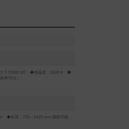
ラス500 1灯 ◆色温度：3500 K ◆
持率70％）
m ◆全高：725～1425 mm 調節可能