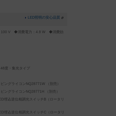
LED照明の安心品質
100 V ◆消費電力：4.8 W ◆消費効
48度・集光タイプ
ングライコンNQ28771W （別売）
ングライコンNQ28771H （別売）
ED埋込逆位相調光スイッチB（ロータリ
ED埋込逆位相調光スイッチC（ロータリ