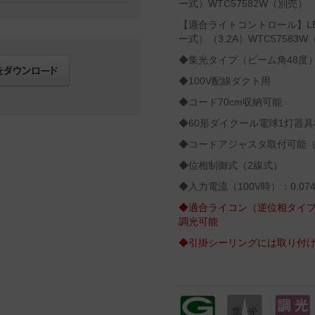
ー式）WTC57582W（別売）
【適合ライトコントロール】L
ー式）（3.2A）WTC57583
◆集光タイプ（ビーム角48度
◆100V配線ダクト用
◆コード70cm収納可能
◆60形ダイクール電球1灯器具
◆コードアジャスタ取付可能（L
◆位相制御式（2線式）
◆入力電流（100V時）：0.074
◆適合ライコン（逆位相タイプ
調光可能
◆引掛シーリングには取り付