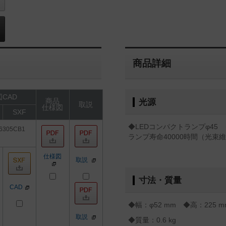
商品詳細
CAD
商品
光源
取説
仕様図
SXF
◆LEDコンパクトランプφ45 ク
6305CB1
ランプ寿命40000時間（光束維
仕様図
取説
寸法・質量
CAD
◆幅：φ52 mm ◆高：225 m
取説
◆質量：0.6 kg