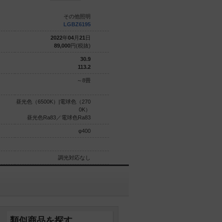
その他照明
その他照明
LGBZ6195
LGBZ6196
2022
年
04
月
21
日
2022
年
04
月
21
日
89,000
円(税抜)
89,000
円(税抜)
30.9
30.9
113.2
113.2
～8畳
～8畳
昼光色（6500K）|電球色（270
昼光色（6500K）|電球色（270
0K）
0K）
昼光色Ra83／電球色Ra83
昼光色Ra83／電球色Ra83
φ400
φ400
調光対応なし
調光対応なし
類似商品を探す