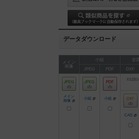
データダウンロード
小組
姿図
メイン
画像
JPEG
PDF
DXF
XSZB1
メイン
小組
小組
画像
CAD