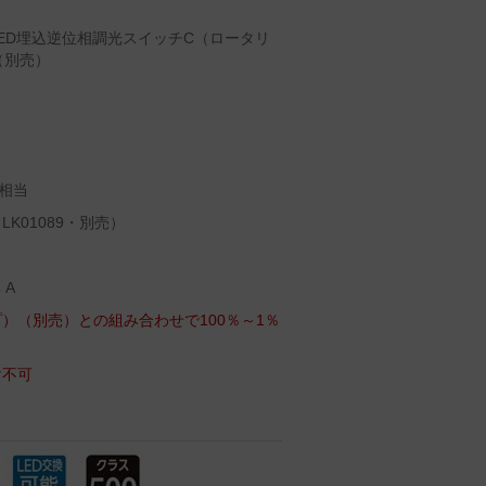
ED埋込逆位相調光スイッチC（ロータリ
W（別売）
）
相当
K01089・別売）
 A
）（別売）との組み合わせで100％～1％
け不可