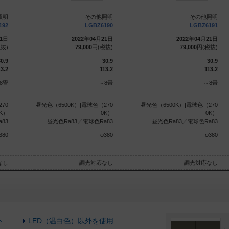
照明
その他照明
その他照明
192
LGBZ6190
LGBZ6191
1
日
2022
年
04
月
21
日
2022
年
04
月
21
日
抜)
79,000
円(税抜)
79,000
円(税抜)
0.9
30.9
30.9
3.2
113.2
113.2
8畳
～8畳
～8畳
70
昼光色（6500K）|電球色（270
昼光色（6500K）|電球色（270
K）
0K）
0K）
83
昼光色Ra83／電球色Ra83
昼光色Ra83／電球色Ra83
380
φ380
φ380
なし
調光対応なし
調光対応なし
ト
LED（温白色）以外を使用