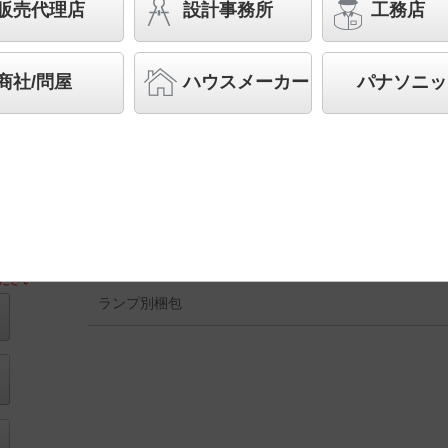
球60形1灯器具相当
販売代理店
設計事務所
工務店
スペシャル商品
（先端技術や優れたデザイン性を持ち
案する商品群です）
商社/問屋
ハウスメーカー
パナソニッ
◆工場在庫品 （2025年8月発売）
◆希望小売価格 55,000 円（税抜）
【本体】SLB16781
【セード】SLK22009
【LEDランプ】LLD2411V CB1
【オプションパーツ】SLK29001
ださい
ランプ別梱包