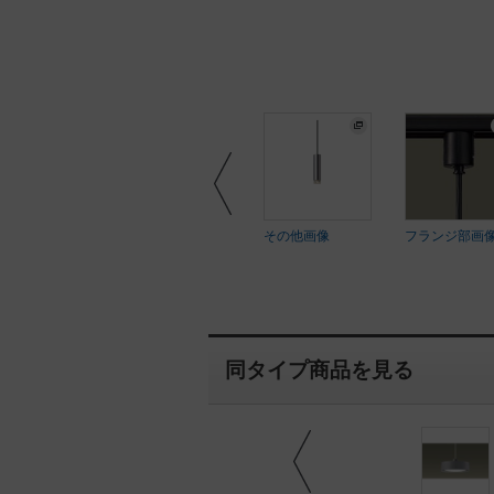
その他画像
フランジ部画
ftEYE
SoftEYE
同タイプ商品を見る