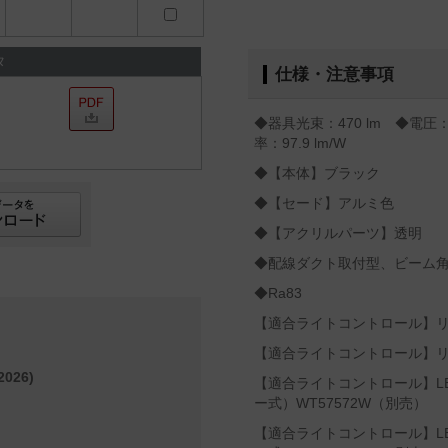
タ
仕様・注意事項
◆器具光束：470 lm ◆電圧：
率：97.9 lm/W
◆【本体】ブラック
◆【セード】アルミ色
◆【アクリルパーツ】透明
◆配線ダクト取付型、ビーム角
◆Ra83
【適合ライトコントロール】リビ
【適合ライトコントロール】リビ
026)
【適合ライトコントロール】L
ー式）WT57572W（別売）
【適合ライトコントロール】L