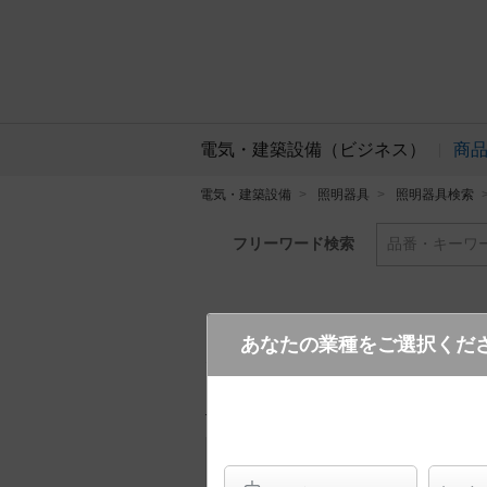
電気・建築設備（ビジネス）
商
電気・建築設備
照明器具
照明器具検索
フリーワード検索
品番・キーワ
あなたの業種をご選択くだ
XSZB16305 CB1