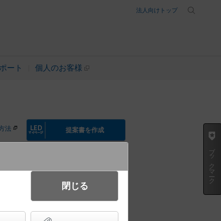
法人向けトップ
ポート
個人のお客様
方法
提案書を作成
ブックマーク
閉じる
ント ビーム角48度・集光タイプ
イコン別売） 110Vダイクール電