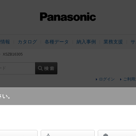
品情報
カタログ
各種データ
納入事例
業務支援
サ
XSZB16305
ード
ログイン
ご利用
さい。
配線ダクト取付型 LED（温白色） ペンダ
LEDコンパクトランプ交換型・調光タイプ（ラ