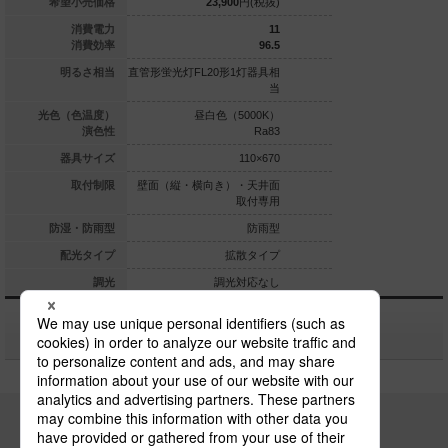
28,600
円(税抜)
希望小売価格
23,900
円(税抜)
13,600
---
W
消費電力
11
---
lm/W
消費効率
96.5
明るさ相当
直管形蛍光灯FL20形1灯器具相
直管形蛍光灯FL10形1
当
光色（色温度）
昼白色（5000K）
昼白色（5
演色性
Ra83
280×280
器具サイズ
110×670
天井面取付専用
取付制限
壁面（縦・横向き）・天井面
壁面（縦・横向き）
取付専用
防雨型
防湿・防雨型
防雨型
配光タイプ
拡散タイプ
拡
調光対応なし
調光
調光対応なし
調光
関連商品
パナソニックの電気設備 SNSアカウント