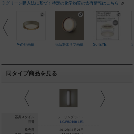
※グリーン購入法に基づく特定の化学物質の含有情報はこちら
その他画像
商品本体サブ画像
SoftEYE
S
同タイプ商品を見る
ーリングライト
器具スタイル
シーリングライト
シーリン
LGW85239Y
品番
LGW80190 LE1
LGW801
022
年
04
月
21
日
発売日
2012
年
11
月
21
日
2013
年
0