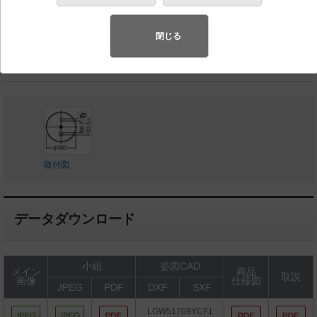
◆工場在庫品
◆希望小売価格 38,500 円（税抜）
閉じる
ランプ同梱包
取付図
データダウンロード
小組
姿図CAD
メイン
商品
取説
画像
仕様図
JPEG
PDF
DXF
SXF
LGW51709YCF1