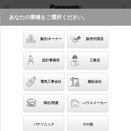
あなたの業種をご選択ください。
電気・建築設備（ビジネス）
フリーワード
品番・キーワード
検索
施主/オーナー
販売代理店
LGW51709Y CF1
設計事務所
工務店
電気工事会社
建設会社
ブックマーク
NEW
かんたん照度計算
商社/問屋
ハウスメーカー
天井直付型・壁直付型 LED（電球色） シーリングラ
イト・ブラケット 拡散タイプ LEDフラットランプ交
パナソニック
その他
換型・防湿型・防雨型 丸形蛍光灯30形1灯器具相当