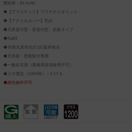
費効率：85 lm/W
◆【プラスチック】プラチナメタリック
◆【アクリルカバー】乳白
◆天井直付型・壁直付型、拡散タイプ
◆Ra83
◆30形丸形蛍光灯1灯器具相当
◆天井面・壁面取付専用
◆一般住宅用（業務用浴場使用不可）
◆入力電流（100V時）：0.17 A
◆調光操作不可