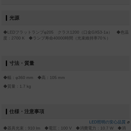
光源
◆LEDフラットランプφ205 クラス1200（口金GX53-1a） ◆色温
度：2700 K ◆ランプ寿命40000時間（光束維持率70％）
寸法・質量
◆幅：φ360 mm ◆高：105 mm
◆質量：1.7 kg
仕様・注意事項
LED照明の安心品質
◆器具光束：910 lm ◆電圧：100 V ◆消費電力：10.7 W ◆消