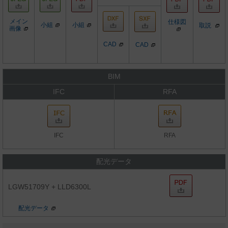
メイン
仕様図
小組
小組
取説
画像
CAD
CAD
BIM
IFC
RFA
IFC
RFA
配光データ
LGW51709Y + LLD6300L
配光データ