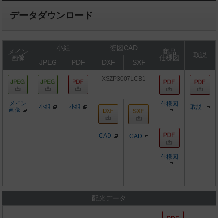
データダウンロード
小組
姿図CAD
メイン
商品
取説
画像
仕様図
JPEG
PDF
DXF
SXF
XSZP3007LCB1
メイン
仕様図
小組
小組
取説
画像
CAD
CAD
仕様図
配光データ