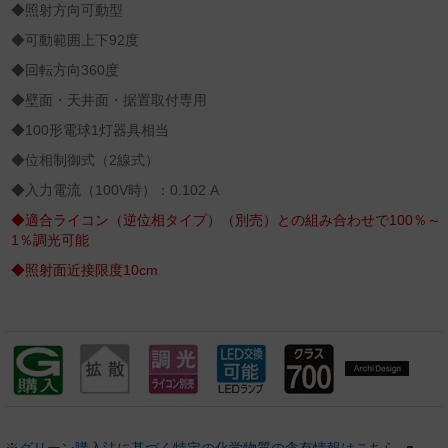
◆照射方向可動型
◆可動範囲上下92度
◆回転方向360度
◆壁面・天井面・据置取付専用
◆100形電球1灯器具相当
◆位相制御式（2線式）
◆入力電流（100V時）：0.102 A
◆適合ライコン（逆位相タイプ）（別売）との組み合わせで100％～
1％調光可能
◆照射面近接限度10cm