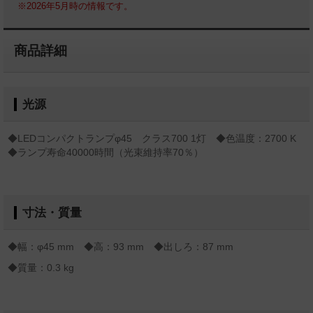
※2026年5月時の情報です。
商品詳細
光源
◆LEDコンパクトランプφ45 クラス700 1灯 ◆色温度：2700 K
◆ランプ寿命40000時間（光束維持率70％）
寸法・質量
◆幅：φ45 mm ◆高：93 mm ◆出しろ：87 mm
◆質量：0.3 kg