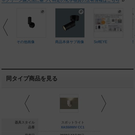
※グリーン購入法に基づく特定の化学物質の含有情報はこちら
その他画像
商品本体サブ画像
SoftEYE
S
同タイプ商品を見る
スポットライト
器具スタイル
スポットライト
スポッ
SZP3025N CB1
品番
XAS5000V CC1
XAS500