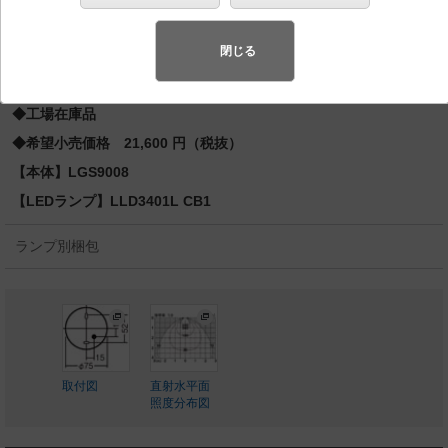
熱電球100形1灯器具相当
スペシャル商品
（先端技術や優れたデザイン性を持ち合わせ、快
閉じる
適で先進的な照明環境をご提案する商品群です）
◆工場在庫品
◆希望小売価格 21,600 円（税抜）
【本体】LGS9008
【LEDランプ】LLD3401L CB1
ランプ別梱包
取付図
直射水平面
照度分布図