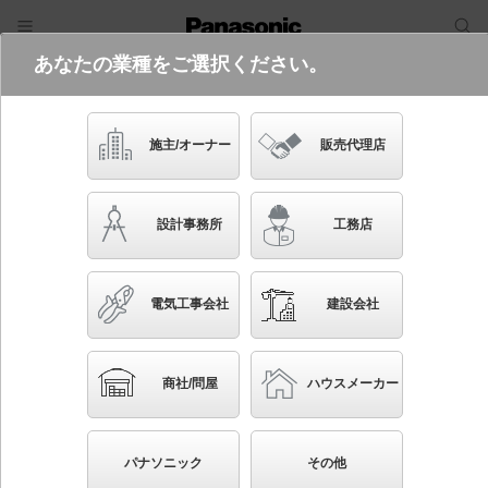
あなたの業種をご選択ください。
電気・建築設備（ビジネス）
フリーワード
品番・キーワード
検索
施主/オーナー
販売代理店
XSZP3007L CB1
設計事務所
工務店
電気工事会社
建設会社
ブックマーク
NEW
かんたん照度計算
商社/問屋
ハウスメーカー
天井直付型・壁直付型・据置取付型 LED（電球色）
スポットライト セードタイプ・拡散タイプ LEDコン
パナソニック
その他
パクトランプ交換型・調光タイプ（ライコン別売） 白