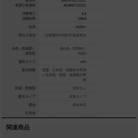
024
年
11
月
21
日
発売日
2023
年
12
月
21
日
2023
年
1
23,900
円(税抜)
希望小売価格
36,900
円(税抜)
36,900
6.6
消費電力
9.3
106
消費効率
109.6
700
lm
光束
1020
lm
ル電球100形1灯
明るさ相当
白熱電球150形1灯器具相当
白熱電球150形1灯
器具相当
白色（5000K）
光色（色温度）
温白色（3500K）
昼白色（5
Ra83
演色性
Ra83
φ45
器具サイズ
φ86
・据置取付専用
取付制限
壁面・天井面・据置取付専用
壁面・天井面・据置
面・据置取付専
／天井面・壁面・据置取付専
／天井面・壁面・据
用
用
対応なし
防湿・防雨型
対応なし
集光タイプ
配光タイプ
拡散タイプ
拡
調光対応
調光
調光対応
ホワイト
灯具色
関連商品