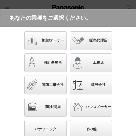
あなたの業種をご選択ください。
電気・建築設備（ビジネス）
フリーワード
品番・キーワード
検索
施主/オーナー
販売代理店
NSN01522B LE1
設計事務所
工務店
電気工事会社
建設会社
ブックマーク
NEW
かんたん照度計算
商社/問屋
ハウスメーカー
配線ダクト取付型 LED（白色） スポットライト
J12V50形（35W）器具相当・ビーム角19度・中角タイ
パナソニック
その他
プ 12Vミニハロゲン電球50形1灯器具相当 LED 100形