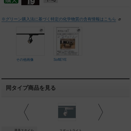
※グリーン購入法に基づく特定の化学物質の含有情報はこちら
その他画像
SoftEYE
同タイプ商品を見る
スポットライト
器具スタイル
スポットライト
スポッ