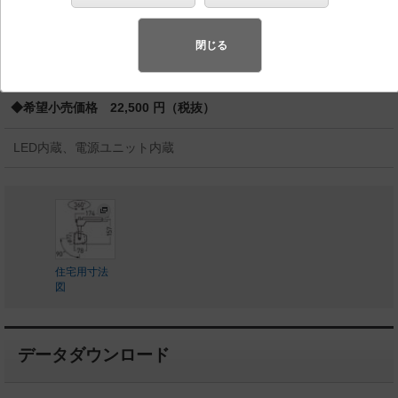
バリュアブル商品
（省エネ・デザイン性・配光制御など様々なご
要望にお応えできる商品群です。）
閉じる
◆受注品
◆希望小売価格 22,500 円（税抜）
LED内蔵、電源ユニット内蔵
住宅用寸法
図
データダウンロード