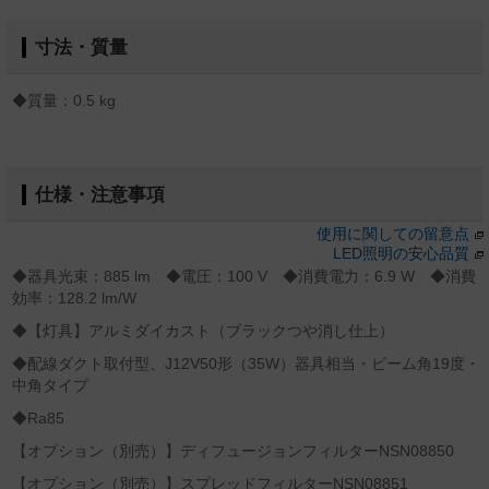
寸法・質量
◆質量：0.5 kg
仕様・注意事項
使用に関しての留意点
LED照明の安心品質
◆器具光束：885 lm ◆電圧：100 V ◆消費電力：6.9 W ◆消費
効率：128.2 lm/W
◆【灯具】アルミダイカスト（ブラックつや消し仕上）
◆配線ダクト取付型、J12V50形（35W）器具相当・ビーム角19度・
中角タイプ
◆Ra85
【オプション（別売）】ディフュージョンフィルターNSN08850
【オプション（別売）】スプレッドフィルターNSN08851