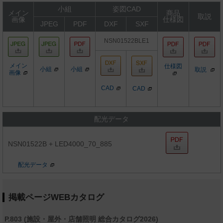
小組
姿図CAD
メイン
商品
取説
画像
仕様図
JPEG
PDF
DXF
SXF
NSN01522BLE1
メイン
仕様図
小組
小組
取説
画像
CAD
CAD
配光データ
NSN01522B + LED4000_70_885
配光データ
掲載ページWEBカタログ
P.803 (施設・屋外・店舗照明 総合カタログ2026)