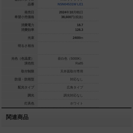
SN01514B LE1
品番
NSN04531W LE1
NSN0551
024
年
10
月
01
日
発売日
2024
年
10
月
01
日
2024
年
1
22,500
円(税抜)
希望小売価格
38,600
円(税抜)
44,300
6.9
消費電力
18.7
121.7
消費効率
128.3
840
lm
光束
2400
lm
ゲン電球50形1灯
明るさ相当
HID70形1
器具相当
球色（3000K）
光色（色温度）
昼白色（5000K）
昼白色（5
Ra85
演色性
Ra85
天井面取付専用
取付制限
天井面取付専用
天井面
対応なし
防湿・防雨型
対応なし
狭角タイプ
配光タイプ
広角タイプ
狭
調光対応なし
調光
調光対応なし
調光
ブラック
灯具色
ホワイト
関連商品