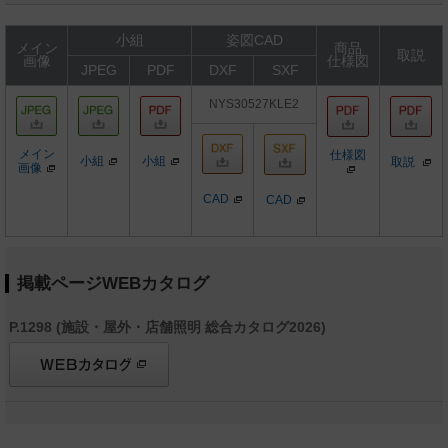
小組
姿図CAD
メイン
商品
取説
画像
仕様図
JPEG
PDF
DXF
SXF
NYS30527KLE2
メイン
仕様図
小組
小組
取説
画像
CAD
CAD
掲載ページWEBカタログ
P.1298 (施設・屋外・店舗照明 総合カタログ2026)