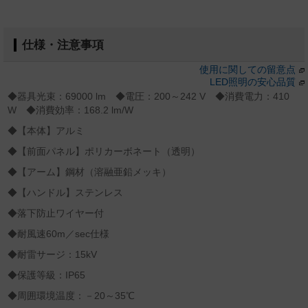
仕様・注意事項
使用に関しての留意点
LED照明の安心品質
◆器具光束：69000 lm ◆電圧：200～242 V ◆消費電力：410
W ◆消費効率：168.2 lm/W
◆【本体】アルミ
◆【前面パネル】ポリカーボネート（透明）
◆【アーム】鋼材（溶融亜鉛メッキ）
◆【ハンドル】ステンレス
◆落下防止ワイヤー付
◆耐風速60m／sec仕様
◆耐雷サージ：15kV
◆保護等級：IP65
◆周囲環境温度：－20～35℃