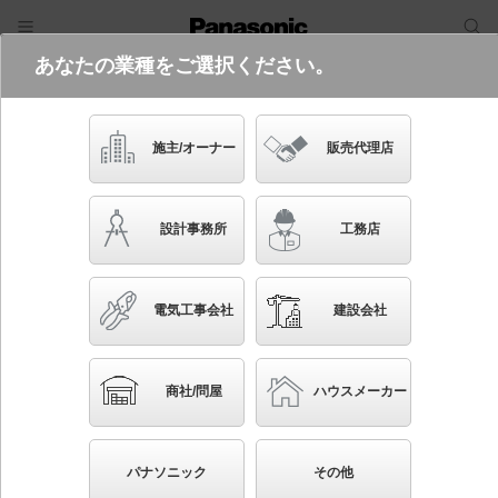
あなたの業種をご選択ください。
電気・建築設備（ビジネス）
フリーワード
品番・キーワード
検索
施主/オーナー
販売代理店
NYS30527K LE2
設計事務所
工務店
電気工事会社
建設会社
ブックマーク
NEW
かんたん照度計算
商社/問屋
ハウスメーカー
壁取付型・据置取付型 LED（昼白色） グラウンドビ
ームER 1/10ビーム角38度・中狭角タイプ 防雨型・重
パナソニック
その他
耐塩害仕様 パネル付型 マルチハロゲン灯Sタイプ