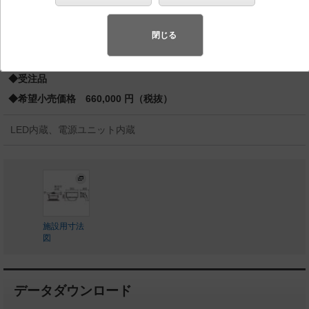
1000形1灯器具相当 マルチハロゲン灯Sタイプ1000形
バリュアブル商品
（省エネ・デザイン性・配光制御など様々なご
閉じる
要望にお応えできる商品群です。）
◆受注品
◆希望小売価格 660,000 円（税抜）
LED内蔵、電源ユニット内蔵
施設用寸法
図
データダウンロード