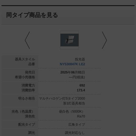
同タイプ商品を見る
投光器
器具スタイル
投光器
YS31717K LE2
品番
NYS30847K LE2
NYS3083
025
年
06
月
01
日
発売日
2025
年
06
月
01
日
2025
年
0
---
円(税抜)
希望小売価格
---
円(税抜)
---
591
消費電力
692
162.4
消費効率
173.4
Sタイプ1500
明るさ相当
マルチハロゲン灯Sタイプ2000
マルチハロゲン灯Sタイプ
形1灯器具相当
形1灯器具相当
形1灯
白色（5000K）
光色（色温度）
昼白色（5000K）
昼白色（5
Ra70
演色性
Ra70
狭角タイプ
配光タイプ
広角タイプ
中
調光対応なし
調光
調光対応なし
調光