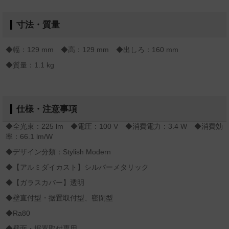
寸法・質量
◆幅：129 mm ◆高：129 mm ◆出しろ：160 mm
◆質量：1.1 kg
仕様・注意事項
◆全光束：225 lm ◆電圧：100 V ◆消費電力：3.4 W ◆消費効
率：66.1 lm/W
◆デザイン分類：Stylish Modern
◆【アルミダイカスト】シルバーメタリック
◆【ガラスカバー】透明
◆壁直付型・据置取付型、密閉型
◆Ra80
◆壁面・据置取付専用