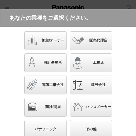
あなたの業種をご選択ください。
電気・建築設備（ビジネス）
フリーワード
品番・キーワード
検索
施主/オーナー
販売代理店
LGW85034S
設計事務所
工務店
電気工事会社
建設会社
ブックマーク
NEW
かんたん照度計算
商社/問屋
ハウスメーカー
壁直付型・据置取付型 LED（電球色） ポーチライ
ト・門柱灯 密閉型 LED電球交換型・防雨型 白熱電
パナソニック
その他
球25形1灯器具相当