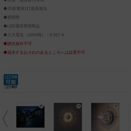
◆25形電球1灯器具相当
◆密閉型
◆LED電球専用商品
◆入力電流（100V時）：0.057 A
◆調光操作不可
◆冠水するおそれのあるところへは設置不可