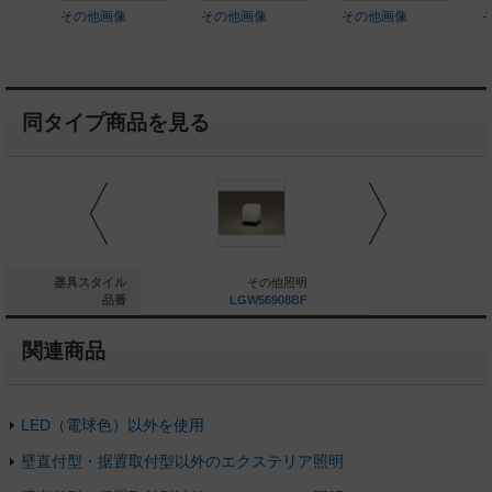
その他画像
その他画像
その他画像
同タイプ商品を見る
その他照明
器具スタイル
その他照明
そ
LGW85040AF
品番
LGW56908BF
LGW5
関連商品
LED（電球色）以外を使用
壁直付型・据置取付型以外のエクステリア照明