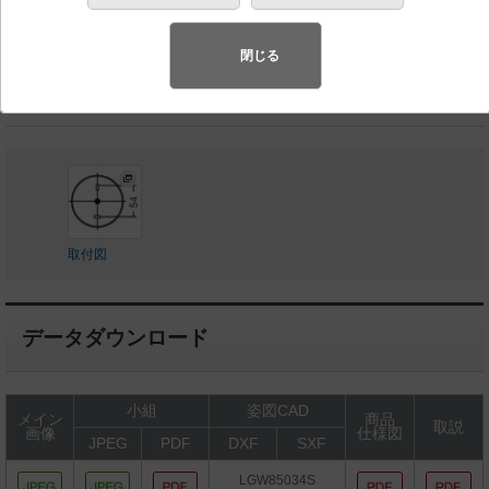
◆工場在庫品
◆希望小売価格 35,500 円（税抜）
閉じる
ランプ同梱包
取付図
データダウンロード
小組
姿図CAD
メイン
商品
取説
画像
仕様図
JPEG
PDF
DXF
SXF
LGW85034S