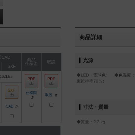
商品詳細
CAD
商品
光源
取説
仕様図
SXF
◆LED（電球色） ◆色温度：3
16ZLE9
束維持率70％）
仕様図
取説
CAD
寸法・質量
◆質量：2.2 kg