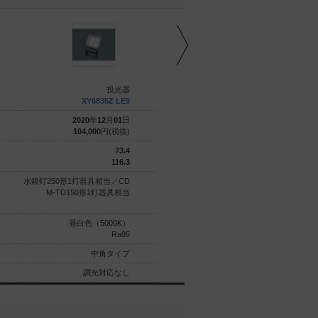
投光器
投光器
XY6835Z LE9
XY6850Z LE9
2020
年
12
月
01
日
2020
年
12
月
01
日
104,000
円(税抜)
193,900
円(税抜)
73.4
100.8
116.3
111.2
水銀灯250形1灯器具相当／CD
水銀灯400形1灯器具相当
M-TD150形1灯器具相当
昼白色（5000K）
昼白色（5000K）
Ra85
Ra85
中角タイプ
広角タイプ
調光対応なし
調光対応なし