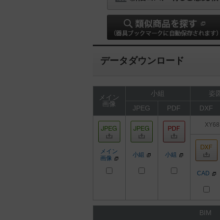
データダウンロード
小組
姿図
メイン
画像
JPEG
PDF
DXF
XY68
メイン
小組
小組
画像
CAD
BIM