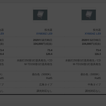
光器
投光器
投光器
LE9
XY6830Z LE9
XY6834Z LE9
1
日
2020
年
12
月
01
日
2020
年
12
月
01
日
抜)
104,000
円(税抜)
104,000
円(税抜)
3.4
73.4
73.4
0.4
120.4
116.3
CD
水銀灯250形1灯器具相当／CD
水銀灯250形1灯器具相当／CD
相当
M-TD150形1灯器具相当
M-TD150形1灯器具相当
K）
昼白色（5000K）
昼白色（5000K）
a85
Ra85
Ra85
イプ
広角タイプ
中角タイプ
なし
調光対応なし
調光対応なし