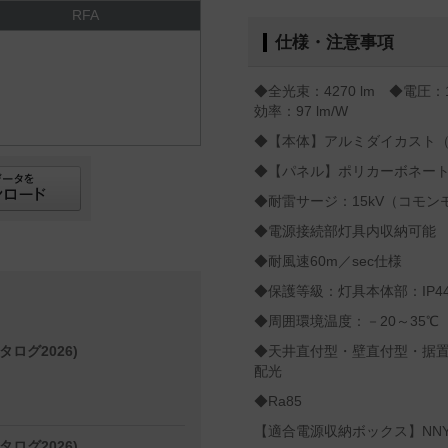
RFA
仕様・注意事項
◆全光束：4270 lm ◆電圧：
効率：97 lm/W
◆【本体】アルミダイカスト
◆【パネル】ポリカーボネー
◆耐雷サージ：15kV（コモン
◆電源接続部灯具内収納可能
◆耐風速60m／sec仕様
◆保護等級：灯具本体部：IP44
◆周囲環境温度：－20～35℃
タログ2026)
◆天井直付型・壁直付型・据置取
配光
◆Ra85
【適合電源収納ボックス】NNY
タログ2026)