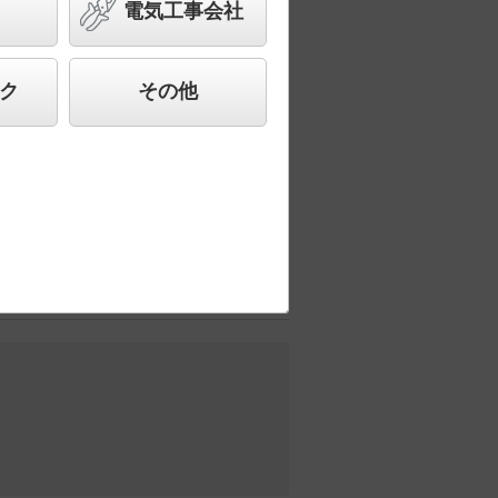
灯100形1灯器具相当／CDM-
電気工事会社
した、高品質、快適性、先進性を備えた商
ク
その他
売価格に含まれています）