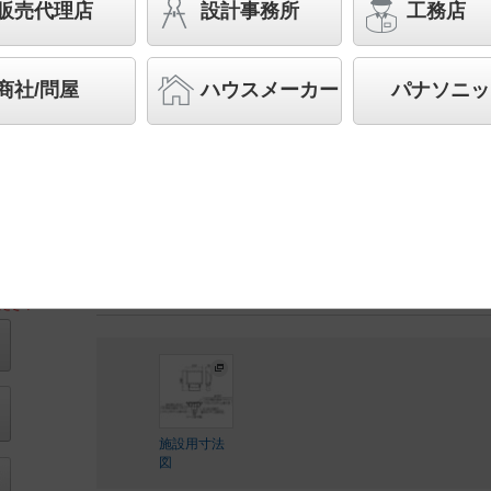
（灯具本体部）・電源別置型 パネル付型 水銀
販売代理店
設計事務所
工務店
TD70形1灯器具相当 250形／350形
先端SSL商品※
（長寿命・省電力のLEDを主照明に
商社/問屋
ハウスメーカー
パナソニッ
品群です。）※LEDを中心とする次世代半導体照明
◆工場在庫品
◆希望小売価格 84,700 円（税抜）
【灯具】NNY24816Z 57,000 円(税抜)
【電源ユニット】NNY28125 LE9 27,700 円(税抜)
LED内蔵、電源ユニット別置（電源ユニットは希望小
ださい
施設用寸法
図