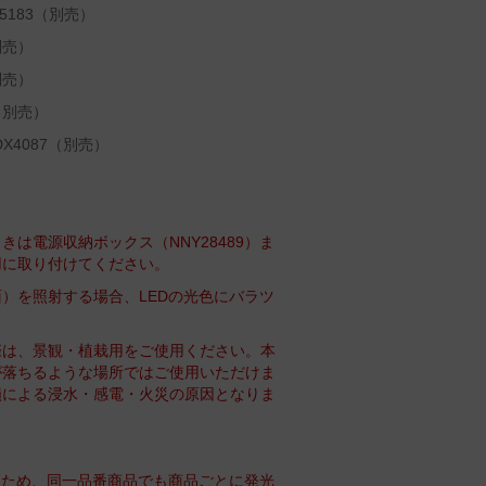
5183（別売）
別売）
別売）
（別売）
X4087（別売）
は電源収納ボックス（NNY28489）ま
用に取り付けてください。
）を照射する場合、LEDの光色にバラツ
際は、景観・植栽用をご使用ください。本
が落ちるような場所ではご使用いただけま
損による浸水・感電・火災の原因となりま
るため、同一品番商品でも商品ごとに発光