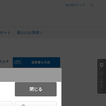
法人向けトップ
ポート
個人のお客様
方法
提案書を作成
ブックマーク
閉じる
電球色） 小型投光器・スポットラ
 防雨型（結線ボックス）・防まつ型