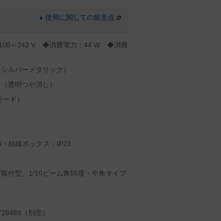
使用に関しての留意点
100～242 V ◆消費電力：44 W ◆消費
（シルバーメタリック）
ト（透明つや消し）
モード）
・結線ボックス：IP23
付型、1/10ビーム角55度・中角タイプ
28489（別売）