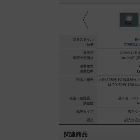
投光器
投光器
器具スタイル
投
6826Z LE9
XY6823Z LE9
品番
XY6831Z 
年
12
月
01
日
2020
年
12
月
01
日
発売日
2020
年
12
月
0
400
円(税抜)
98,400
円(税抜)
希望小売価格
104,000
円(税
66.5
66.5
消費電力
7
88.8
87.8
消費効率
12
具相当／CD
水銀灯200形1灯器具相当／CD
明るさ相当
水銀灯250形1灯器具相当／
器具相当／CD
M-TD150形1灯器具相当／CD
M-TD150形1灯器具
形1灯器具相当
M-TD70形1灯器具相当
（3000K）
電球色（3000K）
光色（色温度）
昼白色（5000
Ra85
Ra85
演色性
R
中角タイプ
広角タイプ
配光タイプ
広角タ
光対応なし
調光対応なし
調光
調光対応
関連商品