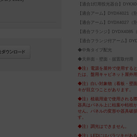
【適合1灯用投光器台】DYKX0
【適合アーム】DYDX4021（
【適合アーム】DYDX4027（
【適合フランジ】DYDX4085
【適合フランジ付アーム】DYD
◆中角タイプ配光
◆天井面・壁面・据置取付用
◆注）電源を屋外で使用するとき
たは、盤用キャビネット屋外
◆注）白い対象物（看板・壁面
キが目立つことがあります。
◆注）植栽用途で使用される
器具はパネル上に枯葉や枯枝
せん。パネルの変形や器具破
す。
◆注）調光はできません。
◆注）LEDにはバラツキがあ