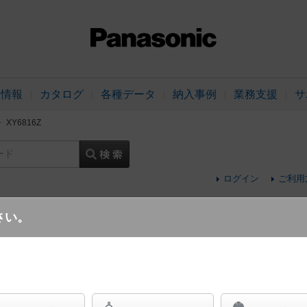
品情報
カタログ
各種データ
納入事例
業務支援
サ
XY6816Z
ード
ログイン
ご利用
さい。
天井直付型・壁直付型・据置取付型 LED（
イト 1/10ビーム角55度・中角タイプ配光