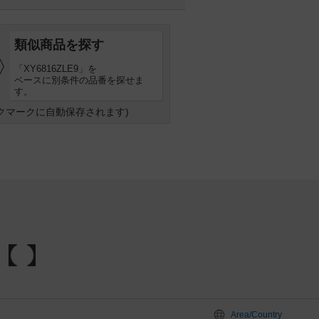
類似商品を探す
「XY6816ZLE9」を
ベースに別条件の品番を探せま
す。
クマークに自動保存されます)
Area/Country