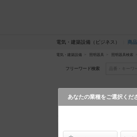
電気・建築設備（ビジネス）
商
電気・建築設備
照明器具
照明器具検索
フリーワード検索
品番・キーワ
あなたの業種をご選択くだ
XY6816Z LE9