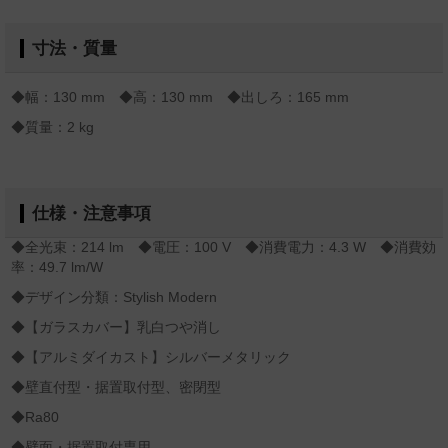
寸法・質量
◆幅：130 mm ◆高：130 mm ◆出しろ：165 mm
◆質量：2 kg
仕様・注意事項
◆全光束：214 lm ◆電圧：100 V ◆消費電力：4.3 W ◆消費効
率：49.7 lm/W
◆デザイン分類：Stylish Modern
◆【ガラスカバー】乳白つや消し
◆【アルミダイカスト】シルバーメタリック
◆壁直付型・据置取付型、密閉型
◆Ra80
◆壁面・据置取付専用