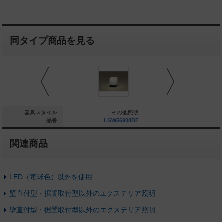
同タイプ商品を見る
その他照明
器具スタイル
その他照明
そ
LGW85040AF
品番
LGW56908BF
LGW5
関連商品
LED（電球色）以外を使用
壁直付型・据置取付型以外のエクステリア照明
壁直付型・据置取付型以外のエクステリア照明