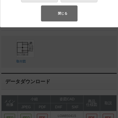
◆工場在庫品
◆希望小売価格 39,500 円（税抜）
閉じる
ランプ同梱包
取付図
データダウンロード
小組
姿図CAD
メイン
商品
取説
画像
仕様図
JPEG
PDF
DXF
SXF
LGW85041S