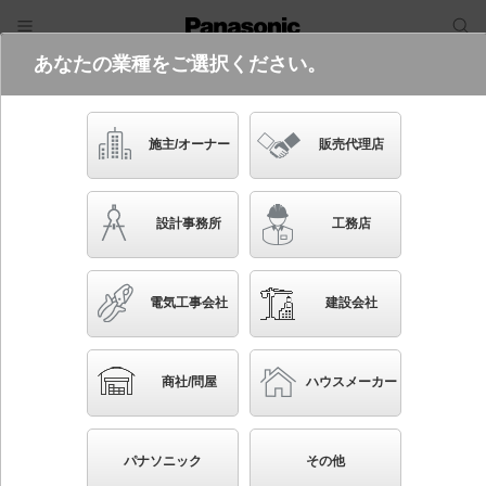
あなたの業種をご選択ください。
電気・建築設備（ビジネス）
フリーワード
品番・キーワード
検索
施主/オーナー
販売代理店
LGW85041S
設計事務所
工務店
電気工事会社
建設会社
ブックマーク
NEW
かんたん照度計算
商社/問屋
ハウスメーカー
壁直付型・据置取付型 LED（電球色） ポーチライ
ト・門柱灯 密閉型 LED電球交換型・防雨型 白熱電
パナソニック
その他
球40形1灯器具相当