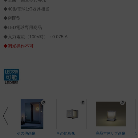
◆40形電球1灯器具相当
◆密閉型
◆LED電球専用商品
◆入力電流（100V時）：0.075 A
◆調光操作不可
その他画像
その他画像
商品本体サブ画像
S