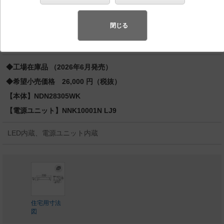
蛍光灯FDL27形1灯器具相当 LED 100形
先端SSL商品※
（長寿命・省電力のLEDを主照明にした、高品
閉じる
質、快適性、先進性を備えた商品群です。）※LEDを中心とする次世
代半導体照明
◆工場在庫品 （2026年6月発売）
◆希望小売価格 26,000 円（税抜）
【本体】NDN28305WK
【電源ユニット】NNK10001N LJ9
LED内蔵、電源ユニット内蔵
住宅用寸法
図