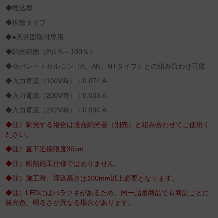
◆埋込型
◆拡散タイプ
◆●天井面取付専用
◆調光範囲（約1％～100％）
◆セパレートセルコン（A、AN、NTタイプ）との組み合わせ可能
◆入力電流（100V時）：0.074 A
◆入力電流（200V時）：0.038 A
◆入力電流（242V時）：0.034 A
◆注）調光する場合は適合調光器（別売）と組み合わせてご使用く
ださい。
◆注）直下近接限度30cm
◆注）断熱施工仕様ではありません。
◆注）施工時、埋込高さは100mm以上必要となります。
◆注）LEDにはバラツキがあるため、同一品番商品でも商品ごとに
発光色、明るさが異なる場合があります。