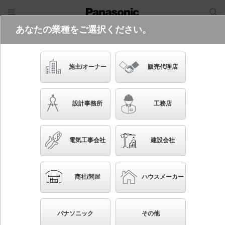
あなたの業種をご選択ください。
電気・建築設備（ビジネス）
フリーワード
品番・キーワード
検索
施主/オーナー
販売代理店
XND1039WNK LJ9
設計事務所
工務店
起動方式違いの商品を見る
電気工事会社
建設会社
ブックマーク
NEW
かんたん照度計算
商社/問屋
ハウスメーカー
天井埋込型 LED（昼白色） ダウンライト 浅型
10H・ビーム角80度・拡散タイプ・光源遮光角15度 調
パナソニック
その他
光タイプ（ライコン別売）／埋込穴φ100 コンパクト形