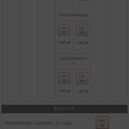
XND1039WNKLE9
CAD
CAD
XND1039WNKRY
9
CAD
CAD
配光データ
XND1039WNK + LED5000_85_1025