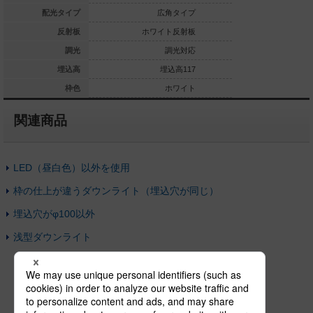
拡散タイプ
配光タイプ
広角タイプ
広
ホワイト反射板
反射板
ホワイト反射板
銀色鏡
調光対応なし
調光
調光対応
埋込高59
埋込高
埋込高117
埋
ホワイト
枠色
ホワイト
関連商品
LED（昼白色）以外を使用
枠の仕上が違うダウンライト（埋込穴が同じ）
埋込穴がφ100以外
浅型ダウンライト