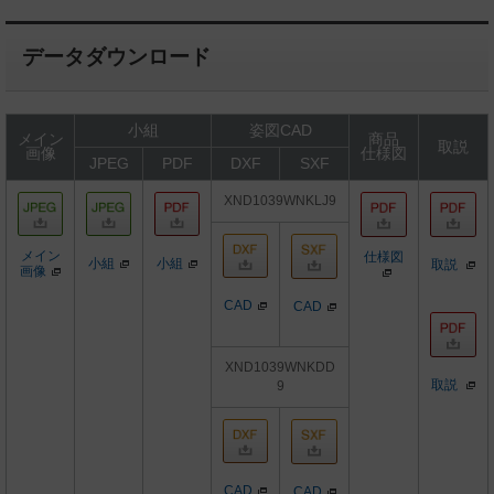
データダウンロード
小組
姿図CAD
メイン
商品
取説
画像
仕様図
JPEG
PDF
DXF
SXF
XND1039WNKLJ9
メイン
仕様図
小組
小組
取説
画像
CAD
CAD
XND1039WNKDD
取説
9
CAD
CAD