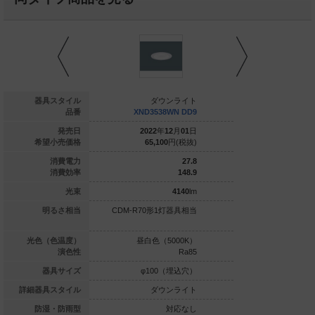
ダウンライト
器具スタイル
ダウンライト
ダウ
ND1039WV LE9
品番
XND3538WN DD9
XND3538
021
年
07
月
01
日
発売日
2022
年
12
月
01
日
2022
年
1
21,800
円(税抜)
希望小売価格
65,100
円(税抜)
65,100
7
消費電力
27.8
144.2
消費効率
148.9
1010
lm
光束
4140
lm
光灯FDL27形1
明るさ相当
CDM-R70形1灯器具相当
CDM-R70形1
灯器具相当
白色（3500K）
光色（色温度）
昼白色（5000K）
昼白色（5
Ra85
演色性
Ra85
φ100（埋込穴）
器具サイズ
φ100（埋込穴）
φ100
ダウンライト
詳細器具スタイル
ダウンライト
ダウ
対応なし
防湿・防雨型
対応なし