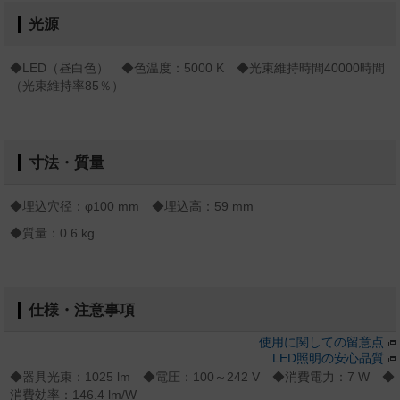
光源
◆LED（昼白色） ◆色温度：5000 K ◆光束維持時間40000時間
（光束維持率85％）
寸法・質量
◆埋込穴径：φ100 mm ◆埋込高：59 mm
◆質量：0.6 kg
仕様・注意事項
使用に関しての留意点
LED照明の安心品質
◆器具光束：1025 lm ◆電圧：100～242 V ◆消費電力：7 W ◆
消費効率：146.4 lm/W