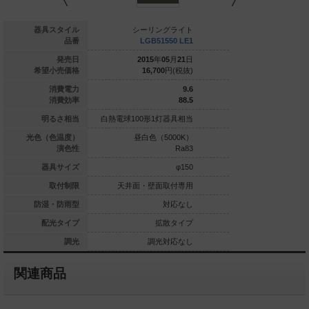
ーリングライト
器具スタイル
シーリングライト
シーリン
LSEB2039 LE1
品番
LGB51550 LE1
LSEB20
015
年
04
月
21
日
発売日
2015
年
05
月
21
日
2016
年
0
13,600
円(税抜)
希望小売価格
16,700
円(税抜)
16,700
5.9
消費電力
9.6
69.4
消費効率
88.5
0形1灯器具相当
明るさ相当
白熱電球100形1灯器具相当
白熱電球100形1灯
球色（2700K）
光色（色温度）
昼白色（5000K）
温白色（3
Ra83
演色性
Ra83
φ168
器具サイズ
φ150
・壁面取付専用
取付制限
天井面・壁面取付専用
天井面・壁面
対応なし
防湿・防雨型
対応なし
拡散タイプ
配光タイプ
拡散タイプ
拡
調光対応なし
調光
調光対応なし
調光
関連商品