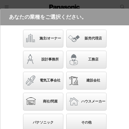
あなたの業種をご選択ください。
電気・建築設備（ビジネス）
フリーワード
品番・キーワード
検索
施主/オーナー
販売代理店
LGB51562 LE1
設計事務所
工務店
電気工事会社
建設会社
ブックマーク
NEW
かんたん照度計算
商社/問屋
ハウスメーカー
天井直付型・壁直付型 LED（電球色） 小型シーリン
グライト 拡散タイプ 白熱電球100形1灯器具相当
パナソニック
その他
◆工場在庫品