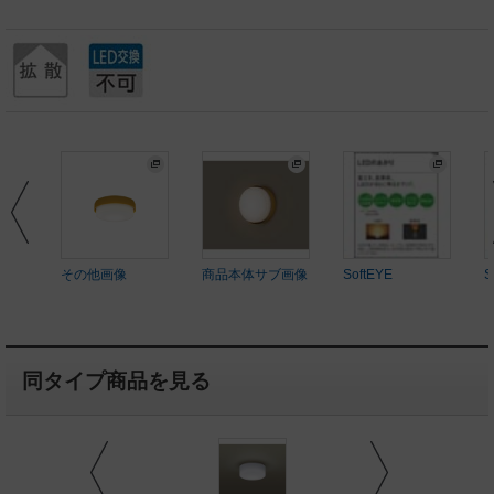
その他画像
商品本体サブ画像
SoftEYE
S
同タイプ商品を見る