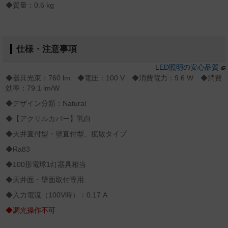
◆質量：0.6 kg
仕様・注意事項
LED照明の安心品質
◆器具光束：760 lm ◆電圧：100 V ◆消費電力：9.6 W ◆消費
効率：79.1 lm/W
◆デザイン分類：Natural
◆【アクリルカバー】乳白
◆天井直付型・壁直付型、拡散タイプ
◆Ra83
◆100形電球1灯器具相当
◆天井面・壁面取付専用
◆入力電流（100V時）：0.17 A
◆調光操作不可