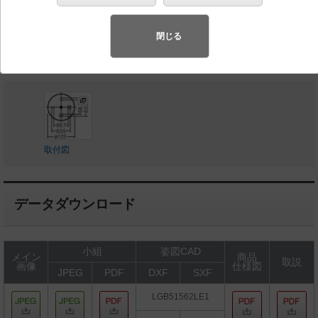
◆希望小売価格 18,100 円（税抜）
閉じる
LED内蔵、電源ユニット内蔵
取付図
データダウンロード
小組
姿図CAD
メイン
商品
取説
画像
仕様図
JPEG
PDF
DXF
SXF
LGB51562LE1