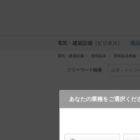
電気・建築設備（ビジネス）
商
電気・建築設備
照明器具
照明器具検索
フリーワード検索
品番・キーワ
あなたの業種をご選択くだ
LGB51311 XG1