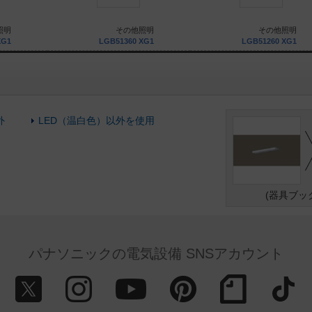
照明
その他照明
その他照明
XG1
LGB51360 XG1
LGB51260 XG1
外
LED（温白色）以外を使用
(器具ブッ
パナソニックの電気設備 SNSアカウント