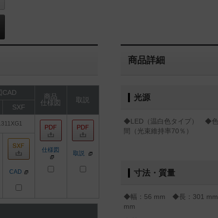
商品詳細
CAD
商品
光源
取説
仕様図
SXF
◆LED（温白色タイプ） ◆色温
1311XG1
間（光束維持率70％）
仕様図
取説
CAD
寸法・質量
◆幅：56 mm ◆長：301 
mm