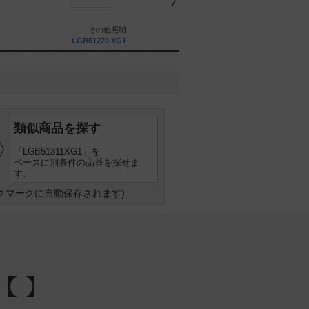
その他照明
その他照明
LGB51270 XG1
LGB51320 XG1
類似商品を探す
「LGB51311XG1」を
ベースに別条件の品番を探せま
す。
クマークに自動保存されます)