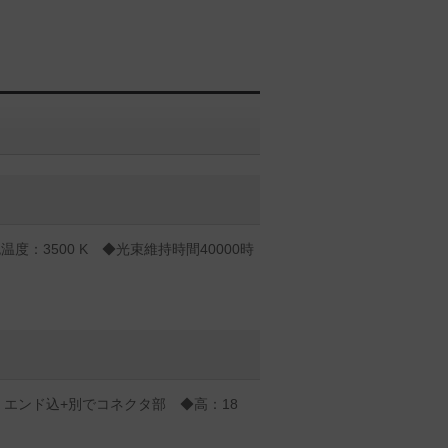
度：3500 K ◆光束維持時間40000時
mm エンド込+別でコネクタ部 ◆高：18