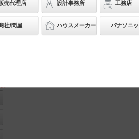
（ライコン別売）／L300タイプ 建築化照明
販売代理店
設計事務所
工務店
◆工場在庫品
◆希望小売価格 33,500 円（税抜）
商社/問屋
ハウスメーカー
パナソニッ
LED内蔵、電源ユニット内蔵
取付図
ださい