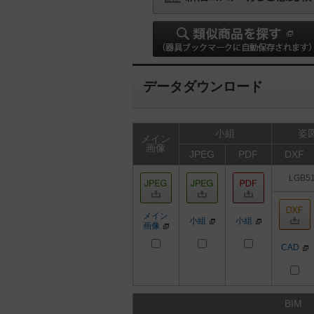
データダウンロード
小組
姿図
メイン
画像
JPEG
PDF
DXF
LGB5
メイン
小組
小組
画像
CAD
BIM