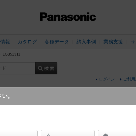
品情報
カタログ
各種データ
納入事例
業務支援
サ
LGB51311
ード
ログイン
ご利用
さい。
天井直付型・壁直付型・据置取付型 LED（
内蔵型） 拡散タイプ・片側化粧/狭面・連結