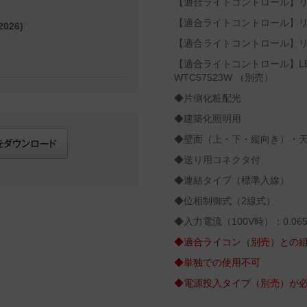
【適合ライトコントロール】リビ
【適合ライトコントロール】リビ
026)
【適合ライトコントロール】リビ
【適合ライトコントロール】L
WTC57523W （別売）
◆片側化粧配光
◆建築化照明用
◆壁面（上・下・縦向き）・
◆送り用コネクタ付
◆連結タイプ（標準入線）
◆位相制御式（2線式）
◆入力電流（100V時）：0.065
◆適合ライコン（別売）との組
◆単独での使用不可
◆電源投入タイプ（別売）が