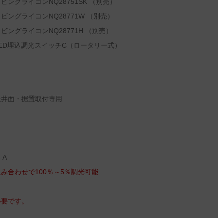
ングライコンNQ28751SK （別売）
ングライコンNQ28771W （別売）
ングライコンNQ28771H （別売）
ED埋込調光スイッチC（ロータリー式）
天井面・据置取付専用
 A
み合わせで100％～5％調光可能
必要です。