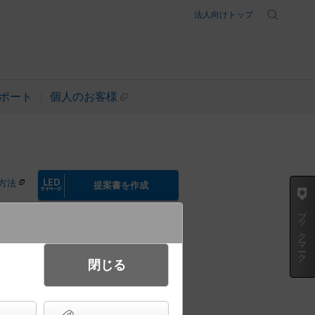
法人向けトップ
ポート
個人のお客様
方法
提案書を作成
ブックマーク
閉じる
温白色） スリムライン照明（電源
タイプ（標準入線） 調光タイプ