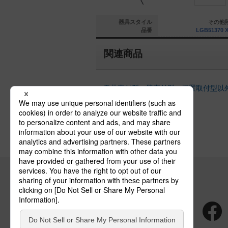
その他照明
その他照明
器具スタイル
その他
51312 XG1
LGB51265 XG1
品番
LGB51370 
関連商品
天井直付型・壁直付型・据置取付型以
の建築化照明器具