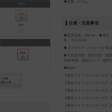
◆質量：0.4 kg
RFA
仕様・注意事項
RFA
◆器具光束：495 lm ◆電圧：
率：78.5 lm/W
タ
◆【プラスチックカバー】乳
◆天井直付型・壁直付型・据置
化粧/狭面・連結タイプ（標準
◆Ra83
【適合ライトコントロール】リビ
【適合ライトコントロール】リビ
【適合ライトコントロール】リビ
【適合ライトコントロール】リビ
【適合ライトコントロール】リビ