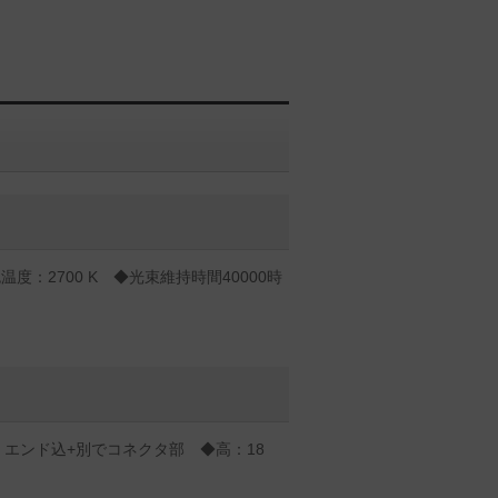
度：2700 K ◆光束維持時間40000時
mm エンド込+別でコネクタ部 ◆高：18