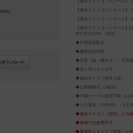
【適合ライトコントロール】リビ
【適合ライトコントロール】リビ
026)
【適合ライトコントロール】リビ
【適合ライトコントロール】L
WTC57523W （別売）
◆片側化粧配光
◆建築化照明用
◆壁面（縦・横向き）・天井
◆送り用コネクタ付
◆連結タイプ（標準入線）
◆位相制御式（2線式）
◆中継ケーブル使用可能（LGK12
◆入力電流（100V時）：0.125
◆適合ライコン（別売）との組
◆単独での使用不可
◆電源投入タイプ（別売）が