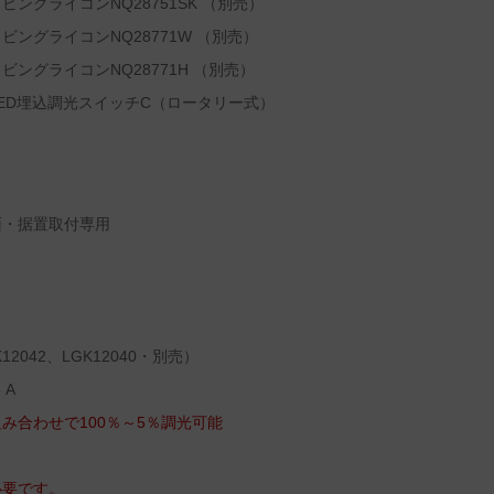
ングライコンNQ28751SK （別売）
ングライコンNQ28771W （別売）
ングライコンNQ28771H （別売）
ED埋込調光スイッチC（ロータリー式）
面・据置取付専用
042、LGK12040・別売）
 A
み合わせで100％～5％調光可能
必要です。