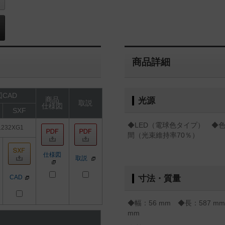
商品詳細
CAD
商品
光源
取説
仕様図
SXF
◆LED（電球色タイプ） ◆色温
1232XG1
間（光束維持率70％）
仕様図
取説
CAD
寸法・質量
◆幅：56 mm ◆長：587 
mm