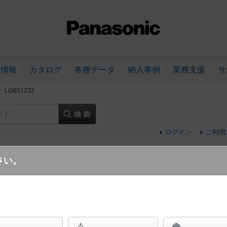
品情報
カタログ
各種データ
納入事例
業務支援
サ
LGB51232
ード
ログイン
ご利用
さい。
天井直付型・壁直付型・据置取付型 LED（
内蔵型） 拡散タイプ・片側化粧/広面・連結