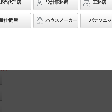
（ライコン別売）／L600タイプ 建築化照明
販売代理店
設計事務所
工務店
◆工場在庫品
◆希望小売価格 37,000 円（税抜）
商社/問屋
ハウスメーカー
パナソニッ
LED内蔵、電源ユニット内蔵
取付図
ださい