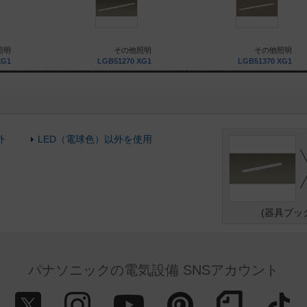
照明
その他照明
その他照明
XG1
LGB51270 XG1
LGB51370 XG1
外
LED（電球色）以外を使用
(器具ブッ
パナソニックの電気設備 SNSアカウント