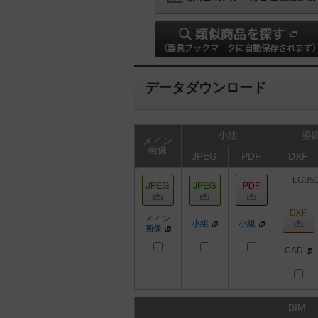
データダウンロード
小組
姿図
メイン
画像
JPEG
PDF
DXF
LGB5
メイン
小組
小組
画像
CAD
BIM