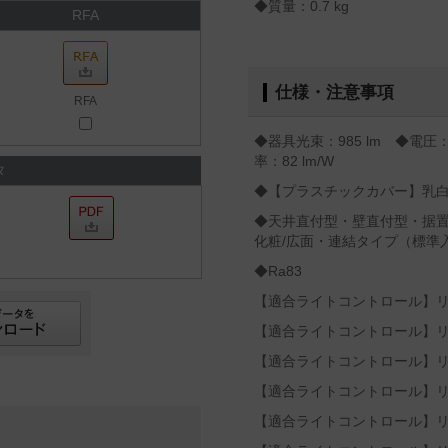
◆質量：0.7 kg
RFA
仕様・注意事項
RFA
◆器具光束：985 lm ◆電圧
率：82 lm/W
タ
◆【プラスチックカバー】乳
◆天井直付型・壁直付型・据置
化粧/広面・連結タイプ（標準
◆Ra83
【適合ライトコントロール】リビ
【適合ライトコントロール】リビ
【適合ライトコントロール】リビ
【適合ライトコントロール】リビ
【適合ライトコントロール】リビ