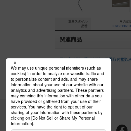
その他照明
その他照明
器具スタイル
その他
51212 XG1
LGB51365 XG1
品番
LGB51360 
関連商品
天井直付型・壁直付型・据置取付型以
の建築化照明器具