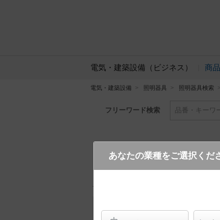
電気・建築設備（ビジネス）
商
電気・建築設備
照明器具
照明器具検索
フリーワード検索
品番・キーワ
あなたの業種をご選択くだ
LGB51232 XG1