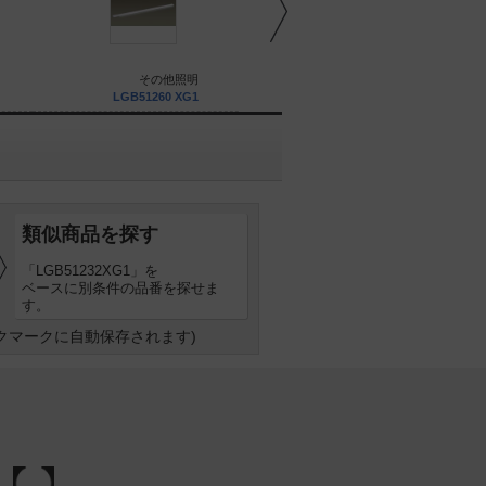
その他照明
その他照明
LGB51260 XG1
LGB51320 XG1
類似商品を探す
「LGB51232XG1」を
ベースに別条件の品番を探せま
す。
クマークに自動保存されます)