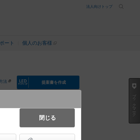
法人向けトップ
ポート
個人のお客様
方法
提案書を作成
ブックマーク
閉じる
電球色） スリムライン照明（電源
タイプ（標準入線） 調光タイプ