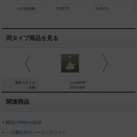
その他画像
SoftEYE
SoftEYE
S
同タイプ商品を見る
その他照明
器具スタイル
その他照明
そ
XS97242K
品番
XS75340K
XS
関連商品
幅径が900mm以外
～14畳以外のシーリングファン