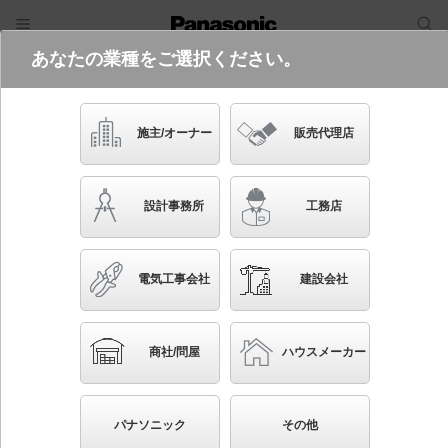
あなたの業種をご選択ください。
電気・建築設備（ビジネス）
フリーワード
品番・キーワード
検索
施主/オーナー
販売代理店
XS97042K
設計事務所
工務店
電気工事会社
建設会社
ブックマーク
NEW
かんたん照度計算
商社/問屋
ハウスメーカー
天井吊下型 LED（電球色） シーリングファン
13W・直付ボルト取付専用 LED電球交換型・風量4段切
パナソニック
その他
替・風向切替・1/fゆらぎ・1～6時間（1時間単位）タイ