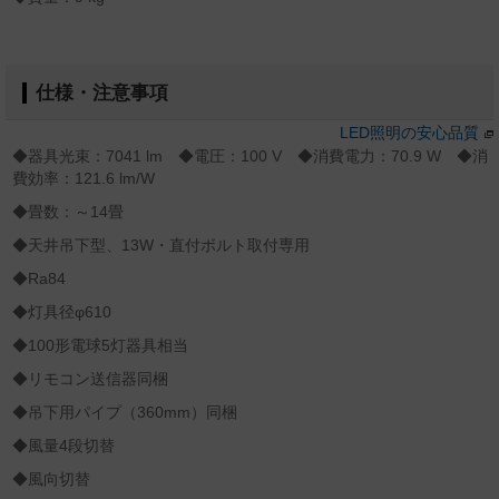
仕様・注意事項
LED照明の安心品質
◆器具光束：7041 lm ◆電圧：100 V ◆消費電力：70.9 W ◆消
費効率：121.6 lm/W
◆畳数：～14畳
◆天井吊下型、13W・直付ボルト取付専用
◆Ra84
◆灯具径φ610
◆100形電球5灯器具相当
◆リモコン送信器同梱
◆吊下用パイプ（360mm）同梱
◆風量4段切替
◆風向切替