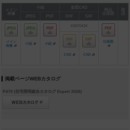
小組
姿図CAD
メイン
商品
取
画像
仕様図
説
JPEG
PDF
DXF
SXF
XS97042K
メイン
仕様図
小組
小組
画像
CAD
CAD
掲載ページWEBカタログ
P.670 (住宅照明総合カタログ Expert 2026)