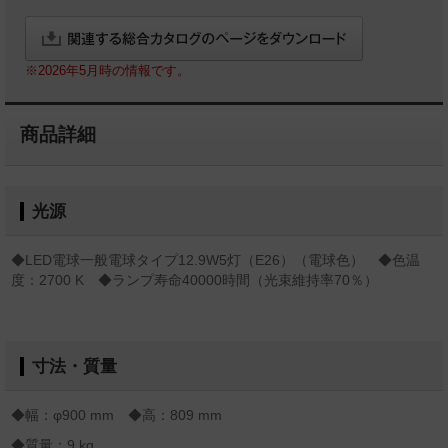
※2026年5月時の情報です。
商品詳細
光源
◆LED電球一般電球タイプ12.9W5灯（E26）（電球色） ◆色温
度：2700 K ◆ランプ寿命40000時間（光束維持率70％）
寸法・質量
◆幅：φ900 mm ◆高：809 mm
◆質量：9 kg