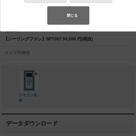
マー 白熱電球100形5灯器具相当／～14畳
◆工場在庫品
閉じる
◆希望小売価格 240,000 円（税抜）
【灯具】SPL5542K 146,000 円(税抜)
【シーリングファン】SP7097 94,000 円(税抜)
ランプ同梱包
リモコン画
像
データダウンロード