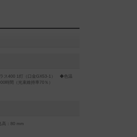
ス400 1灯（口金GX53-1） ◆色温
0000時間（光束維持率70％）
高：80 mm