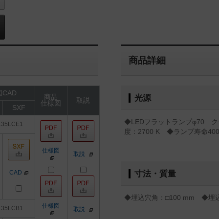
商品詳細
CAD
商品
光源
取説
仕様図
SXF
◆LEDフラットランプφ70 クラ
135LCE1
度：2700 K ◆ランプ寿命4
仕様図
取説
CAD
寸法・質量
◆埋込穴角：□100 mm ◆埋込
仕様図
135LCB1
取説