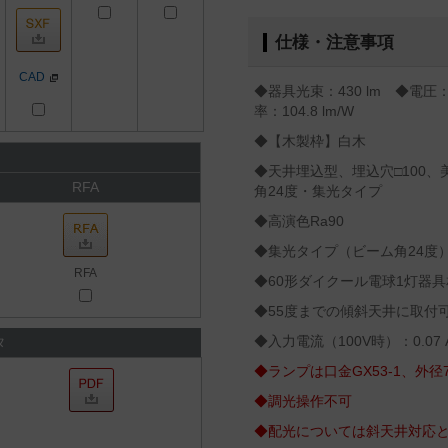
仕様・注意事項
CAD
◆器具光束：430 lm ◆電圧：
率：104.8 lm/W
◆【木製枠】白木
◆天井埋込型、埋込穴□100、
RFA
角24度・集光タイプ
◆高演色Ra90
◆集光タイプ（ビーム角24度
RFA
◆60形ダイクール電球1灯器具
◆55度までの傾斜天井に取付
◆入力電流（100V時）：0.07 
タ
◆ランプは口金GX53-1、外径
◆調光操作不可
◆配光については斜天井対応