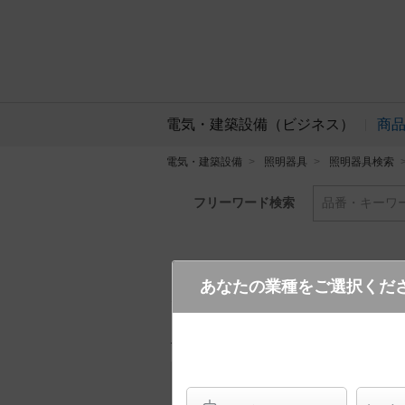
電気・建築設備（ビジネス）
商
電気・建築設備
照明器具
照明器具検索
フリーワード検索
品番・キーワ
あなたの業種をご選択くだ
XAD1135L CE1