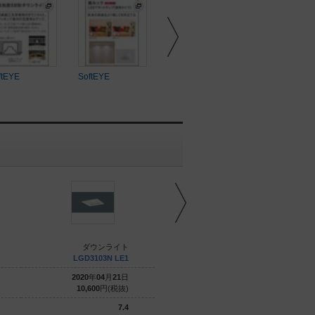
ftEYE
SoftEYE
SoftEYE
SoftEYE
ダウンライト
ダウンライト
LGD3103N LE1
XAD1135V CE1
2020
年
04
月
21
日
2020
年
02
月
21
日
10,600
円(税抜)
18,700
円(税抜)
7.4
4.1