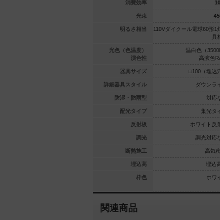
93.1
92.6
消費効率
10
680
lm
380
lm
光束
45
球100形1灯
110Vダイクール電球60形1灯器
明るさ相当
110Vダイクール電球60形1
器具相当
具相当
具
（2700K）
昼白色（5000K）
光色（色温度）
温白色（3500
Ra83
高演色Ra90
演色性
高演色Ra
00（埋込穴）
□100（埋込穴）
器具サイズ
□100（埋込
ウンライト
ダウンライト
詳細器具スタイル
ダウンラ
対応なし
対応なし
防湿・防雨型
対応
集光タイプ
集光タイプ
配光タイプ
集光タ
イト反射板
ブラック反射板
反射板
ホワイト反
光対応なし
調光対応なし
調光
調光対応
高気密SB
高気密SB
断熱施工
高気密
埋込高80
埋込高80
埋込高
埋込高
白木／乳白
ブラック／ベージュ／アイボ
枠色
ホワ
リー
関連商品