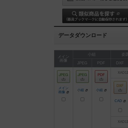
データダウンロード
小組
姿図
メイン
画像
JPEG
PDF
DXF
XAD1
メイン
小組
小組
画像
CAD
XAD1