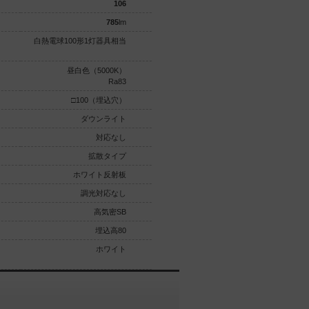
106
104.8
785
lm
430
lm
白熱電球100形1灯器具相当
110Vダイクール電球60形1灯器
具相当
昼白色（5000K）
温白色（3500K）
Ra83
高演色Ra90
□100（埋込穴）
□100（埋込穴）
ダウンライト
ダウンライト
対応なし
対応なし
拡散タイプ
集光タイプ
ホワイト反射板
ホワイト反射板
調光対応なし
調光対応なし
高気密SB
高気密SB
埋込高80
埋込高80
ホワイト
白木／乳白