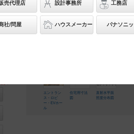
110Vダイクール電球60形1灯器具相当
販売代理店
設計事務所
工務店
◆工場在庫品
◆希望小売価格 18,700 円（税抜）
商社/問屋
ハウスメーカー
パナソニッ
【本体】LGD9105
【LEDランプ】LLD2020ML CE1
ランプ別梱包
ださい
エントラン
住宅用寸法
直射水平面
ス・ロビ
図
照度分布図
ー・EVホー
ル