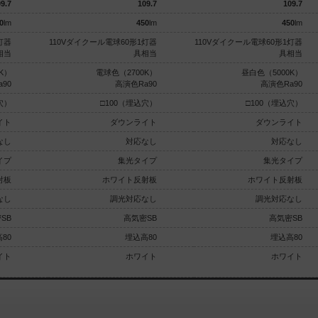
9.7
109.7
109.7
0
lm
450
lm
450
lm
灯器
110Vダイクール電球60形1灯器
110Vダイクール電球60形1灯器
相当
具相当
具相当
K）
電球色（2700K）
昼白色（5000K）
90
高演色Ra90
高演色Ra90
穴）
□100（埋込穴）
□100（埋込穴）
イト
ダウンライト
ダウンライト
なし
対応なし
対応なし
イプ
集光タイプ
集光タイプ
射板
ホワイト反射板
ホワイト反射板
なし
調光対応なし
調光対応なし
SB
高気密SB
高気密SB
80
埋込高80
埋込高80
イト
ホワイト
ホワイト