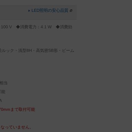
LED照明の安心品質
100 V ◆消費電力：4.1 W ◆消費効
美ルック・浅型8H・高気密SB形・ビーム
）
相当
可能
A
70mmまで取付可能
となっていません。