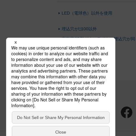
LED（電球色）以外を使用
埋込穴が□100以外
高気密SB形ダウンライト（埋込穴が同
じ）