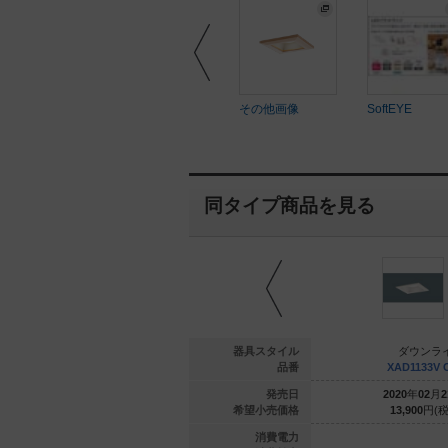
ftEYE
SoftEYE
その他画像
SoftEYE
同タイプ商品を見る
ウンライト
ダウンライト
器具スタイル
ダウンラ
3125L CE1
XAD1134N CE1
品番
XAD1133V 
年
02
月
21
日
2020
年
02
月
21
日
発売日
2020
年
02
月
2
000
円(税抜)
13,900
円(税抜)
希望小売価格
13,900
円(税
7.3
4.1
消費電力