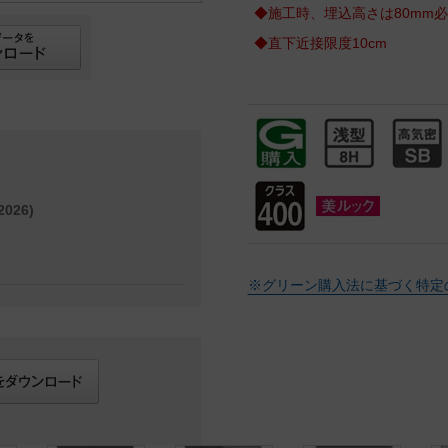
◆施工時、埋込高さは80mm
◆直下近接限度10cm
026)
※グリーン購入法に基づく特定