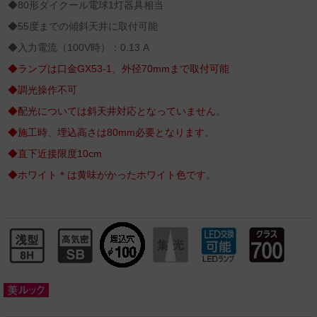
◆80形ダイクール電球1灯器具相当
◆55度までの傾斜天井に取付可能
◆入力電流（100V時）：0.13 A
◆ランプは口金GX53-1、外径70mmまで取付可能
◆調光操作不可
◆配光については斜天井対応となっていません。
◆施工時、埋込高さは80mm必要となります。
◆直下近接限度10cm
◆ホワイト＊は黄味がかったホワイト色です。