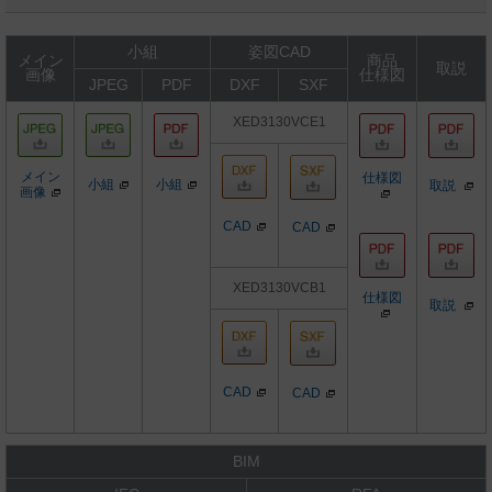
小組
姿図CAD
メイン
商品
取説
画像
仕様図
JPEG
PDF
DXF
SXF
XED3130VCE1
メイン
仕様図
小組
小組
取説
画像
CAD
CAD
XED3130VCB1
仕様図
取説
CAD
CAD
BIM