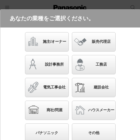
あなたの業種をご選択ください。
電気・建築設備（ビジネス）
フリーワード
品番・キーワード
検索
施主/オーナー
販売代理店
XED3130V CE1
設計事務所
工務店
起動方式違いの商品を見る
電気工事会社
建設会社
ブックマーク
NEW
かんたん照度計算
商社/問屋
ハウスメーカー
天井埋込型 LED（温白色） 軒下用ダウンライト・ポ
ーチライト 美ルック・浅型8H・高気密SB形・ビーム
パナソニック
その他
角24度・集光タイプ LEDフラットランプ交換型・防湿