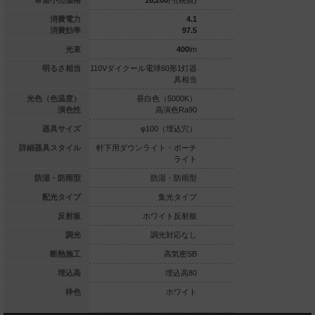
13,700
円(税抜)
希望小売価格
16,200
円(税抜)
16,200
5
消費電力
4.1
61
消費効率
97.5
305
lm
光束
400
lm
0形1灯器具相当
明るさ相当
110Vダイクール電球60形1灯器
110Vダイクール電球6
具相当
白色（5000K）
光色（色温度）
昼白色（5000K）
電球色（2
高演色Ra90
演色性
高演色Ra90
高演
φ100（埋込穴）
器具サイズ
φ100（埋込穴）
φ100
ライト・ポーチ
詳細器具スタイル
軒下用ダウンライト・ポーチ
軒下用ダウンライト
ライト
ライト
防湿・防雨型
防湿・防雨型
防湿・防雨型
防湿
拡散タイプ
配光タイプ
集光タイプ
集
プラチナ反射板
反射板
ホワイト反射板
ホワイ
調光対応なし
調光
調光対応なし
調光
高気密SB
断熱施工
高気密SB
高
埋込高80
埋込高
埋込高80
チナメタリック
枠色
ホワイト