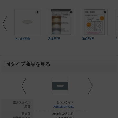
その他画像
SoftEYE
SoftEYE
S
同タイプ商品を見る
ダウンライト
器具スタイル
ダウンライト
ダウ
XED1112N CE1
品番
XED1130N CE1
XED113
020
年
02
月
21
日
発売日
2020
年
02
月
21
日
2020
年
0