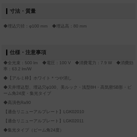
寸法・質量
◆埋込穴径：φ100 mm ◆埋込高：80 mm
仕様・注意事項
◆全光束：500 lm ◆電圧：100 V ◆消費電力：7.9 W ◆消費効
率：63.2 lm/W
◆【アルミ枠】ホワイト＊つや消し
◆天井埋込型、埋込穴φ100、美ルック・浅型8H・高気密SB形・ビ
ーム角24度・集光タイプ
◆高演色Ra90
【適合リニューアルプレート】LGK02010
【適合リニューアルプレート】LGK02011
◆集光タイプ（ビーム角24度）