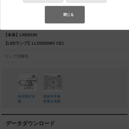
型・防雨型／埋込穴φ100 パネル付型 110Vダイクー
ル電球80形1灯器具相当
閉じる
◆工場在庫品
◆希望小売価格 18,800 円（税抜）
【本体】LRD9100
【LEDランプ】LLD3020MV CE1
ランプ別梱包
住宅用寸法
直射水平面
図
照度分布図
データダウンロード