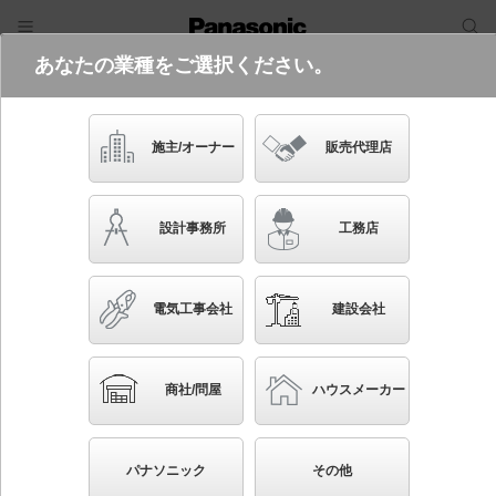
あなたの業種をご選択ください。
電気・建築設備（ビジネス）
フリーワード
品番・キーワード
検索
施主/オーナー
販売代理店
XED3110L CE1
設計事務所
工務店
起動方式違いの商品を見る
電気工事会社
建設会社
ブックマーク
NEW
かんたん照度計算
商社/問屋
ハウスメーカー
天井埋込型 LED（電球色） 軒下用ダウンライト・ポ
ーチライト 美ルック・浅型8H・高気密SB形・拡散タ
パナソニック
その他
イプ（マイルド配光） LEDフラットランプ交換型・防