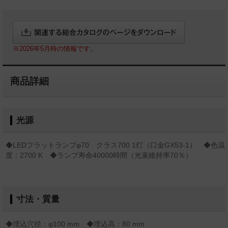
※2026年5月時の情報です。
商品詳細
光源
◆LEDフラットランプφ70 クラス700 1灯（口金GX53-1） ◆色温
度：2700 K ◆ランプ寿命40000時間（光束維持率70％）
寸法・質量
◆埋込穴径：φ100 mm ◆埋込高：80 mm