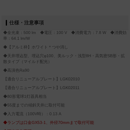
仕様・注意事項
◆全光束：500 lm ◆電圧：100 V ◆消費電力：7.8 W ◆消費効
率：64.1 lm/W
◆【アルミ枠】ホワイト＊つや消し
◆天井埋込型、埋込穴φ100、美ルック・浅型8H・高気密SB形・拡
散タイプ（マイルド配光）
◆高演色Ra90
【適合リニューアルプレート】LGK02010
【適合リニューアルプレート】LGK02011
◆80形電球1灯器具相当
◆55度までの傾斜天井に取付可能
◆入力電流（100V時）：0.13 A
◆ランプは口金GX53-1、外径70mmまで取付可能