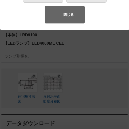
湿型・防雨型／埋込穴φ100 パネル付型 白熱電球80形
1灯器具相当
閉じる
◆工場在庫品
◆希望小売価格 16,200 円（税抜）
【本体】LRD9100
【LEDランプ】LLD4000ML CE1
ランプ別梱包
住宅用寸法
直射水平面
図
照度分布図
データダウンロード