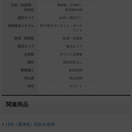
白色（5000K）
光色（色温度）
電球色（2700K）
昼白色（5
高演色Ra90
演色性
高演色Ra90
高演
φ100（埋込穴）
器具サイズ
φ100（埋込穴）
φ100
ライト・ポーチ
詳細器具スタイル
軒下用ダウンライト・ポーチ
軒下用ダウンライト
ライト
ライト
防湿・防雨型
防湿・防雨型
防湿・防雨型
防湿
拡散タイプ
配光タイプ
集光タイプ
集
プラチナ反射板
反射板
ホワイト反射板
ホワイ
調光対応なし
調光
調光対応なし
調光
高気密SB
断熱施工
高気密SB
高
埋込高80
埋込高
埋込高80
チナメタリック
枠色
ホワイト
関連商品
LED（電球色）以外を使用