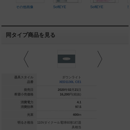
その他画像
SoftEYE
SoftEYE
S
同タイプ商品を見る
ダウンライト
器具スタイル
ダウンライト
ダウ
XED1112N CE1
品番
XED1130L CE1
XED113
020
年
02
月
21
日
発売日
2020
年
02
月
21
日
2020
年
0
13,700
円(税抜)
希望小売価格
16,200
円(税抜)
16,200
5
消費電力
4.1
61
消費効率
97.5
305
lm
光束
400
lm
0形1灯器具相当
明るさ相当
110Vダイクール電球60形1灯器
110Vダイクール電球6
具相当