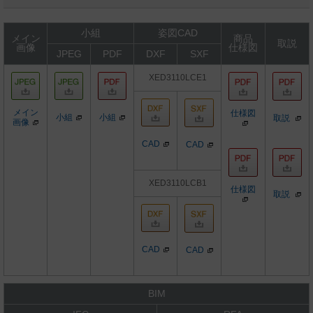
小組
姿図CAD
メイン
商品
取説
画像
仕様図
JPEG
PDF
DXF
SXF
XED3110LCE1
メイン
仕様図
小組
小組
取説
画像
CAD
CAD
XED3110LCB1
仕様図
取説
CAD
CAD
BIM