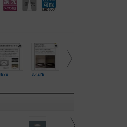
ftEYE
SoftEYE
SoftEYE
SoftEYE