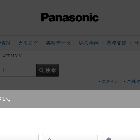
品情報
カタログ
各種データ
納入事例
業務支援
サ
XED1131V
ード
ログイン
ご利用
さい。
天井埋込型 LED（温白色） 軒下用ダウン
浅型8H・高気密SB形・ビーム角24度・集光