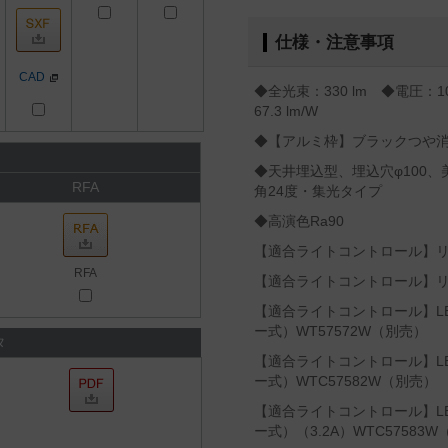
仕様・注意事項
CAD
◆全光束：330 lm ◆電圧：1
67.3 lm/W
◆【アルミ枠】ブラックつや
◆天井埋込型、埋込穴φ100、
RFA
角24度・集光タイプ
◆高演色Ra90
【適合ライトコントロール】リビ
RFA
【適合ライトコントロール】リビ
【適合ライトコントロール】L
ー式）WT57572W（別売）
タ
【適合ライトコントロール】L
ー式）WTC57582W（別売）
【適合ライトコントロール】L
ー式）（3.2A）WTC57583