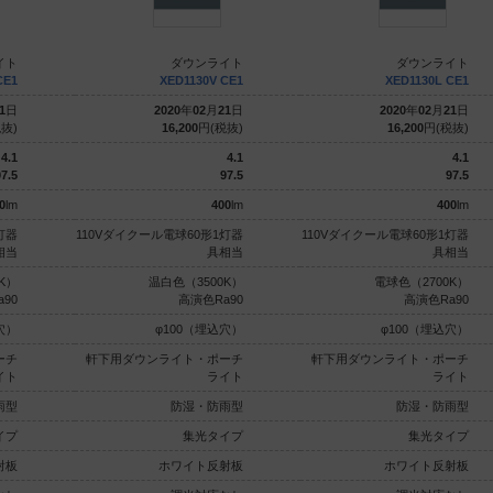
イト
ダウンライト
ダウンライト
CE1
XED1130V CE1
XED1130L CE1
1
日
2020
年
02
月
21
日
2020
年
02
月
21
日
抜)
16,200
円(税抜)
16,200
円(税抜)
4.1
4.1
4.1
7.5
97.5
97.5
0
lm
400
lm
400
lm
灯器
110Vダイクール電球60形1灯器
110Vダイクール電球60形1灯器
相当
具相当
具相当
K）
温白色（3500K）
電球色（2700K）
90
高演色Ra90
高演色Ra90
穴）
φ100（埋込穴）
φ100（埋込穴）
ーチ
軒下用ダウンライト・ポーチ
軒下用ダウンライト・ポーチ
イト
ライト
ライト
雨型
防湿・防雨型
防湿・防雨型
イプ
集光タイプ
集光タイプ
射板
ホワイト反射板
ホワイト反射板