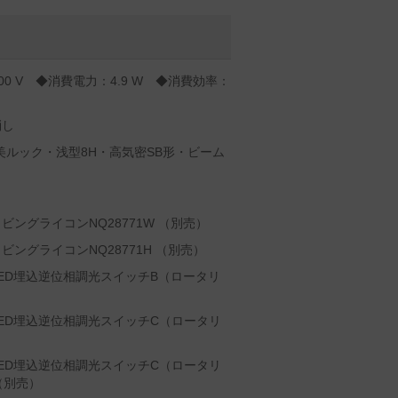
00 V ◆消費電力：4.9 W ◆消費効率：
消し
美ルック・浅型8H・高気密SB形・ビーム
ングライコンNQ28771W （別売）
ングライコンNQ28771H （別売）
ED埋込逆位相調光スイッチB（ロータリ
ED埋込逆位相調光スイッチC（ロータリ
ED埋込逆位相調光スイッチC（ロータリ
W（別売）