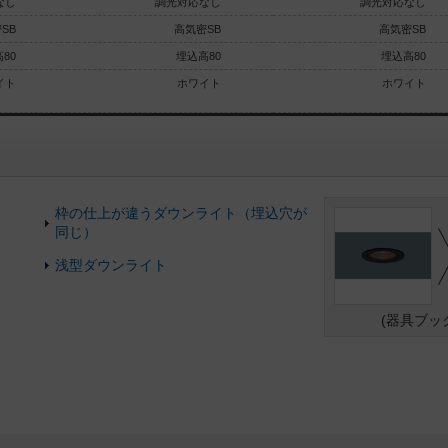
なし
調光対応なし
調光対応なし
SB
高気密SB
高気密SB
80
埋込高80
埋込高80
イト
ホワイト
ホワイト
枠の仕上が違うダウンライト（埋込穴が
同じ）
浅型ダウンライト
(器具ブッ