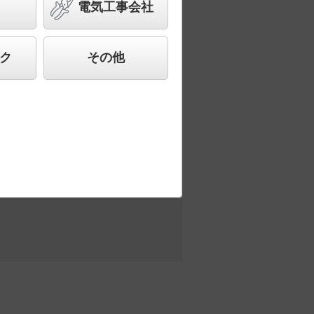
売）／埋込穴φ100 パネル付
電気工事会社
ク
その他