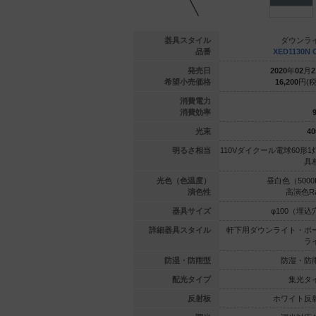
ウンライト
ダウンライト
器具スタイル
ダウンラ
3130L CB1
XED1112N CE1
品番
XED1130N 
年
02
月
21
日
2020
年
02
月
21
日
発売日
2020
年
02
月
2
000
円(税抜)
13,700
円(税抜)
希望小売価格
16,200
円(税
7.8
5
消費電力
61.5
61
消費効率
9
480
lm
305
lm
光束
40
80形1灯器
白熱電球60形1灯器具相当
明るさ相当
110Vダイクール電球60形1
具相当
具
（2700K）
昼白色（5000K）
光色（色温度）
昼白色（5000
高演色Ra90
高演色Ra90
演色性
高演色Ra
00（埋込穴）
φ100（埋込穴）
器具サイズ
φ100（埋込
ト・ポーチ
軒下用ダウンライト・ポーチ
詳細器具スタイル
軒下用ダウンライト・ポ
ライト
ライト
ラ
湿・防雨型
防湿・防雨型
防湿・防雨型
防湿・防
集光タイプ
拡散タイプ
配光タイプ
集光タ
イト反射板
プラチナ反射板
反射板
ホワイト反