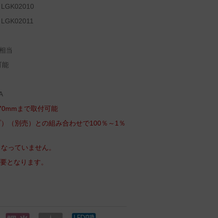
K02010
K02011
）
相当
可能
A
70mmまで取付可能
）（別売）との組み合わせで100％～1％
となっていません。
必要となります。