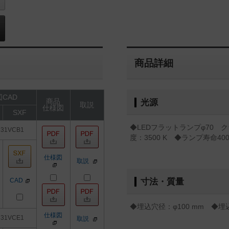
商品詳細
CAD
商品
光源
取説
仕様図
SXF
◆LEDフラットランプφ70 クラ
131VCB1
度：3500 K ◆ランプ寿命4
仕様図
取説
CAD
寸法・質量
◆埋込穴径：φ100 mm ◆埋込
仕様図
131VCE1
取説