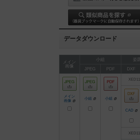
データダウンロード
小組
姿図
メイン
画像
JPEG
PDF
DXF
XED1
メイン
小組
小組
画像
CAD
XED1