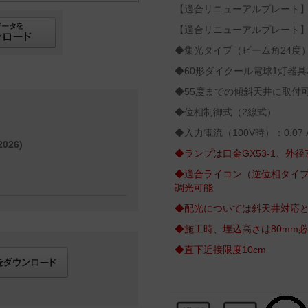
【適合リニューアルプレート】LG
【適合リニューアルプレート】LG
◆集光タイプ（ビーム角24度
◆60形ダイクール電球1灯器具
◆55度までの傾斜天井に取付
◆位相制御式（2線式）
◆入力電流（100V時）：0.07 
026)
◆ランプは口金GX53-1、外径
◆適合ライコン（逆位相タイプ
調光可能
◆配光については斜天井対応
◆施工時、埋込高さは80mm
◆直下近接限度10cm