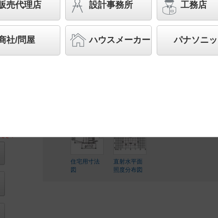
型・防湿型・防雨型・調光タイプ（ライコン別
販売代理店
設計事務所
工務店
型 110Vダイクール電球60形1灯器具相当
◆工場在庫品
商社/問屋
ハウスメーカー
パナソニッ
◆希望小売価格 17,500 円（税抜）
【本体】LRD9101
【LEDランプ】LLD2020MV CB1
ランプ別梱包
ださい
住宅用寸法
直射水平面
図
照度分布図