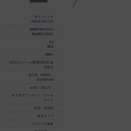
ダウンライト
ダウンライト
XED1132N CE1
XED1132V CE1
2020
年
02
月
21
日
2020
年
02
月
21
日
16,200
円(税抜)
16,200
円(税抜)
4.1
4.1
82.9
82.9
340
lm
340
lm
110Vダイクール電球60形1灯器
110Vダイクール電球60形1灯器
具相当
具相当
昼白色（5000K）
温白色（3500K）
高演色Ra90
高演色Ra90
φ100（埋込穴）
φ100（埋込穴）
軒下用ダウンライト・ポーチ
軒下用ダウンライト・ポーチ
ライト
ライト
防湿・防雨型
防湿・防雨型
集光タイプ
集光タイプ
プラチナ反射板
プラチナ反射板