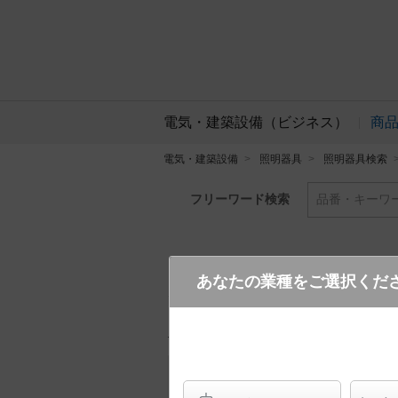
電気・建築設備（ビジネス）
商
電気・建築設備
照明器具
照明器具検索
フリーワード検索
品番・キーワ
あなたの業種をご選択くだ
XED1131V CB1