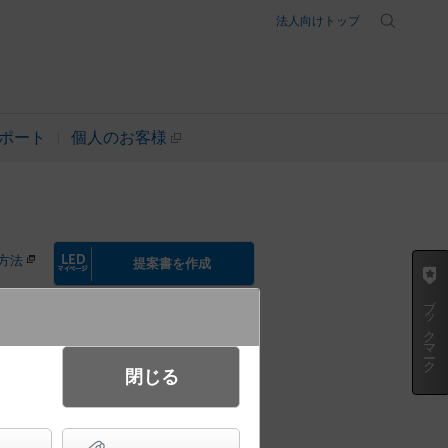
法人向けトップ
ポート
個人のお客様
方法
提案書を作成
ブックマーク
起動方式違いの商品を見る
閉じる
ライト・ポーチライト 美ルック・
タイプ LEDフラットランプ交換