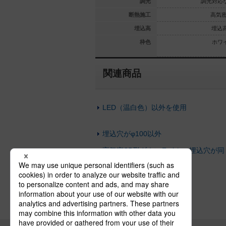
調光対応
調光対応なし
調光
調光対応
高気密SB
高気密SB
断熱施工
高気密
埋込高80
埋込高80
埋込高
埋込高
ホワイト
プラチナメタリック
枠色
ホワ
関連商品
LED（温白色）以外を使用
埋込穴がφ100以外
高気密SB形ダウンライト（埋込穴が同
じ）