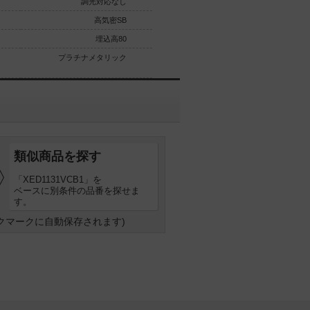
調光対応なし
調光対応なし
高気密SB
高気密SB
埋込高80
埋込高80
プラチナメタリック
プラチナメタリック
類似商品を探す
「XED1131VCB1」を
ベースに別条件の品番を探せま
す。
クマークに自動保存されます)