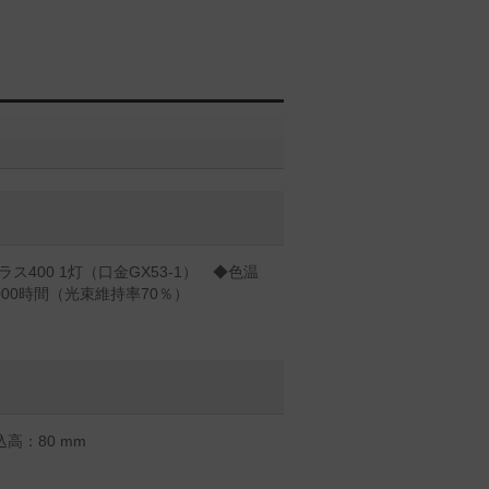
ス400 1灯（口金GX53-1） ◆色温
0000時間（光束維持率70％）
高：80 mm