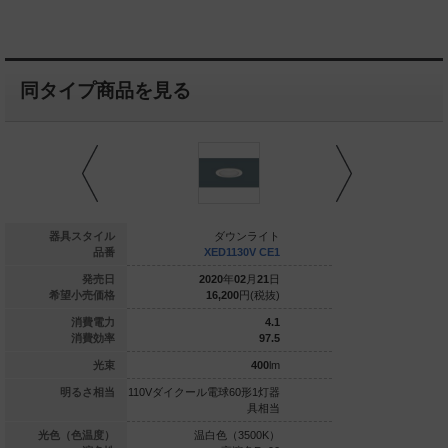
同タイプ商品を見る
ダウンライト
器具スタイル
ダウンライト
ダウ
XED3130L CB1
品番
XED1130V CE1
XED113
020
年
02
月
21
日
発売日
2020
年
02
月
21
日
2020
年
0
20,000
円(税抜)
希望小売価格
16,200
円(税抜)
16,200
7.8
消費電力
4.1
61.5
消費効率
97.5
480
lm
光束
400
lm
ル電球80形1灯器
明るさ相当
110Vダイクール電球60形1灯器
110Vダイクール電球6
具相当
具相当
球色（2700K）
光色（色温度）
温白色（3500K）
電球色（2