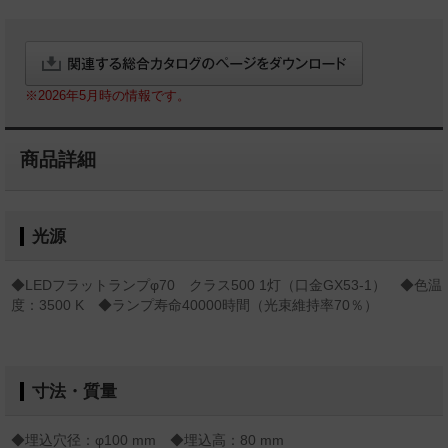
※2026年5月時の情報です。
商品詳細
光源
◆LEDフラットランプφ70 クラス500 1灯（口金GX53-1） ◆色温
度：3500 K ◆ランプ寿命40000時間（光束維持率70％）
寸法・質量
◆埋込穴径：φ100 mm ◆埋込高：80 mm