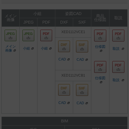
小組
姿図CAD
メイン
商品
取説
画像
仕様図
JPEG
PDF
DXF
SXF
XED1112VCE1
メイン
仕様図
小組
小組
取説
画像
CAD
CAD
XED1112VCB1
仕様図
取説
CAD
CAD
BIM