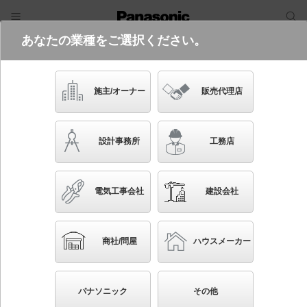
あなたの業種をご選択ください。
電気・建築設備（ビジネス）
フリーワード
品番・キーワード
検索
施主/オーナー
販売代理店
XED1112V CE1
設計事務所
工務店
起動方式違いの商品を見る
電気工事会社
建設会社
ブックマーク
NEW
かんたん照度計算
商社/問屋
ハウスメーカー
天井埋込型 LED（温白色） 軒下用ダウンライト・ポ
ーチライト 美ルック・浅型8H・高気密SB形・拡散タ
パナソニック
その他
イプ（マイルド配光） LEDフラットランプ交換型・防