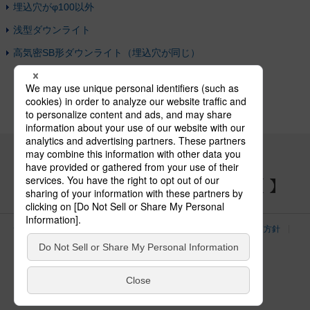
埋込穴がφ100以外
浅型ダウンライト
高気密SB形ダウンライト（埋込穴が同じ）
パナソニックの電気設備 SNSアカウント
サイトのご利用にあたって
クッキーポリシー
個人情報保護方針
パナソニック ホールディングス
Area/Country
電気・建築設備（ビジネス）
© Panasonic Electric Works Co., Ltd.