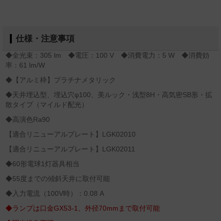
仕様・注意事項
◆全光束：305 lm ◆電圧：100 V ◆消費電力：5 W ◆消費効
率：61 lm/W
◆【アルミ枠】プラチナメタリック
◆天井埋込型、埋込穴φ100、美ルック・浅型8H・高気密SB形・拡
散タイプ（マイルド配光）
◆高演色Ra90
【適合リニューアルプレート】LGK02010
【適合リニューアルプレート】LGK02011
◆60形電球1灯器具相当
◆55度までの傾斜天井に取付可能
◆入力電流（100V時）：0.08 A
◆ランプは口金GX53-1、外径70mmまで取付可能