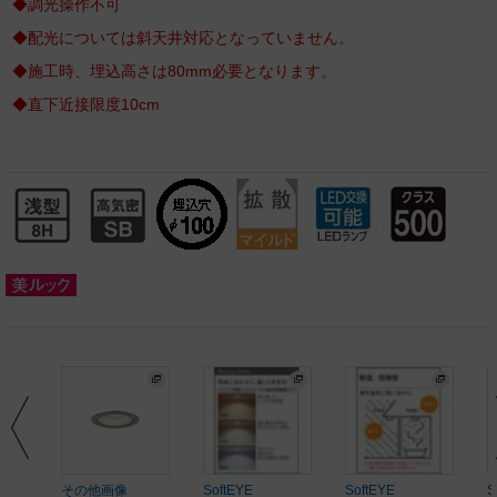
◆調光操作不可
◆配光については斜天井対応となっていません。
◆施工時、埋込高さは80mm必要となります。
◆直下近接限度10cm
その他画像
SoftEYE
SoftEYE
S