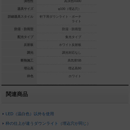
高演色Ra90
演色性
高演色Ra90
高演
φ100（埋込穴）
器具サイズ
φ100（埋込穴）
φ100
ライト・ポーチ
詳細器具スタイル
軒下用ダウンライト・ポーチ
軒下用ダウンライト
ライト
ライト
防湿・防雨型
防湿・防雨型
防湿・防雨型
防湿
集光タイプ
配光タイプ
集光タイプ
集
ホワイト反射板
反射板
ホワイト反射板
ホワイ
調光対応
調光
調光対応なし
調光
高気密SB
断熱施工
高気密SB
高
埋込高80
埋込高
埋込高80
ホワイト
枠色
ホワイト
関連商品
LED（温白色）以外を使用
枠の仕上が違うダウンライト（埋込穴が同じ）