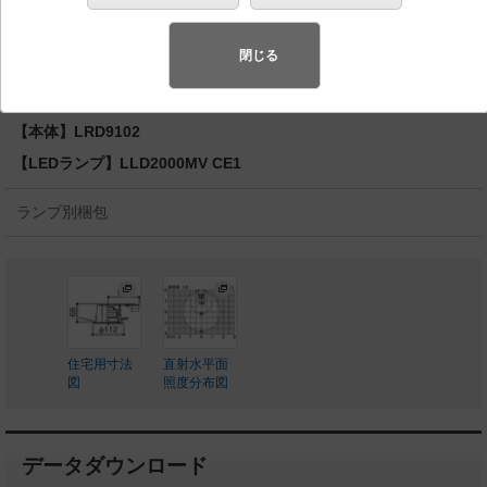
湿型・防雨型／埋込穴φ100 パネル付型 白熱電球60形
1灯器具相当
閉じる
◆工場在庫品
◆希望小売価格 13,700 円（税抜）
【本体】LRD9102
【LEDランプ】LLD2000MV CE1
ランプ別梱包
住宅用寸法
直射水平面
図
照度分布図
データダウンロード