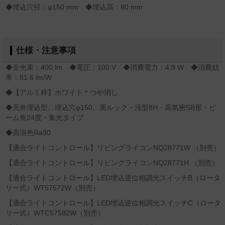
◆埋込穴径：φ150 mm ◆埋込高：80 mm
仕様・注意事項
◆全光束：400 lm ◆電圧：100 V ◆消費電力：4.9 W ◆消費効
率：81.6 lm/W
◆【アルミ枠】ホワイト＊つや消し
◆天井埋込型、埋込穴φ150、美ルック・浅型8H・高気密SB形・ビ
ーム角24度・集光タイプ
◆高演色Ra90
【適合ライトコントロール】リビングライコンNQ28771W （別売）
【適合ライトコントロール】リビングライコンNQ28771H （別売）
【適合ライトコントロール】LED埋込逆位相調光スイッチB（ロータ
リー式）WT57572W（別売）
【適合ライトコントロール】LED埋込逆位相調光スイッチC（ロータ
リー式）WTC57582W（別売）