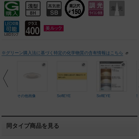
※グリーン購入法に基づく特定の化学物質の含有情報はこちら
その他画像
SoftEYE
SoftEYE
S
同タイプ商品を見る