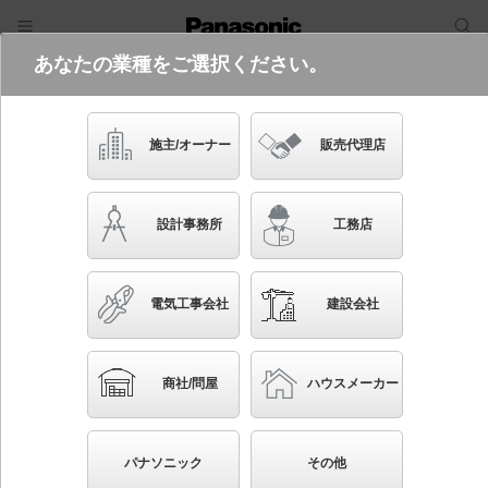
あなたの業種をご選択ください。
電気・建築設備（ビジネス）
フリーワード
品番・キーワード
検索
施主/オーナー
販売代理店
XED1230L CB1
設計事務所
工務店
起動方式違いの商品を見る
電気工事会社
建設会社
ブックマーク
NEW
かんたん照度計算
商社/問屋
ハウスメーカー
天井埋込型 LED（電球色） 軒下用ダウンライト・ポ
ーチライト 美ルック・浅型8H・高気密SB形・ビーム
パナソニック
その他
角24度・集光タイプ LEDフラットランプ交換型・防湿