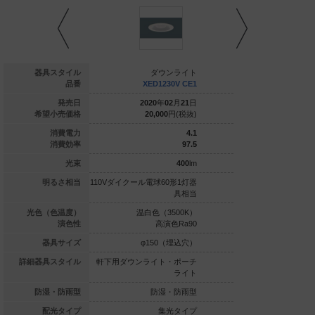
ダウンライト
器具スタイル
ダウンライト
ダウ
XED3230N CE1
品番
XED1230V CE1
XED123
020
年
02
月
21
日
発売日
2020
年
02
月
21
日
2020
年
0
22,600
円(税抜)
希望小売価格
20,000
円(税抜)
20,000
7.9
消費電力
4.1
63.2
消費効率
97.5
500
lm
光束
400
lm
ル電球80形1灯器
明るさ相当
110Vダイクール電球60形1灯器
110Vダイクール電球6
具相当
具相当
白色（5000K）
光色（色温度）
温白色（3500K）
電球色（2
高演色Ra90
演色性
高演色Ra90
高演
φ150（埋込穴）
器具サイズ
φ150（埋込穴）
φ150
ライト・ポーチ
詳細器具スタイル
軒下用ダウンライト・ポーチ
軒下用ダウンライト
ライト
ライト
防湿・防雨型
防湿・防雨型
防湿・防雨型
防湿
集光タイプ
配光タイプ
集光タイプ
集