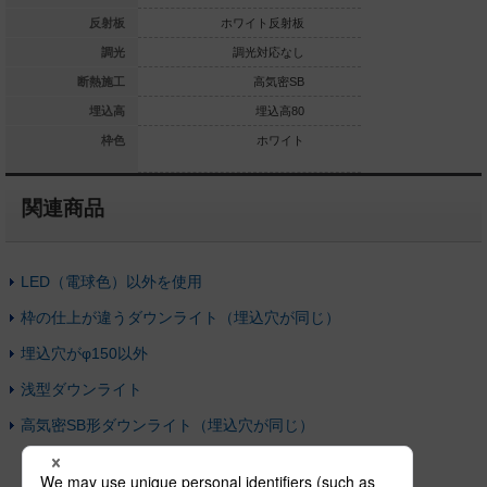
ホワイト反射板
反射板
ホワイト反射板
ホワイ
調光対応なし
調光
調光対応なし
調光
高気密SB
断熱施工
高気密SB
高
埋込高80
埋込高
埋込高80
ホワイト
枠色
ホワイト
関連商品
LED（電球色）以外を使用
枠の仕上が違うダウンライト（埋込穴が同じ）
埋込穴がφ150以外
浅型ダウンライト
高気密SB形ダウンライト（埋込穴が同じ）