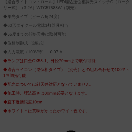
【適合ライトコントロール】LED埋込逆位相調光スイッチC（ロータ
リー式）（3.2A）WTC57583W（別売）
◆集光タイプ（ビーム角24度）
◆60形ダイクール電球1灯器具相当
◆55度までの傾斜天井に取付可能
◆位相制御式（2線式）
◆入力電流（100V時）：0.07 A
◆ランプは口金GX53-1、外径70mmまで取付可能
◆適合ライコン（逆位相タイプ）（別売）との組み合わせで100％～
1％調光可能
◆配光については斜天井対応となっていません。
◆施工時、埋込高さは80mm必要となります。
◆直下近接限度10cm
◆ホワイト＊は黄味がかったホワイト色です。