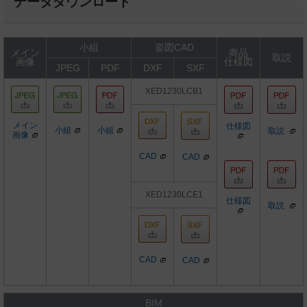
データダウンロード
小組
姿図CAD
メイン
商品
取説
画像
仕様図
JPEG
PDF
DXF
SXF
XED1230LCB1
メイン
仕様図
小組
小組
取説
画像
CAD
CAD
XED1230LCE1
仕様図
取説
CAD
CAD
BIM