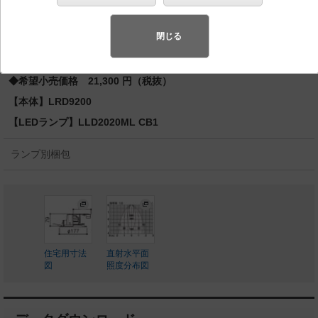
型・防雨型・調光タイプ（ライコン別売）／埋込穴
φ150 パネル付型 110Vダイクール電球60形1灯器具相
当
閉じる
◆工場在庫品
◆希望小売価格 21,300 円（税抜）
【本体】LRD9200
【LEDランプ】LLD2020ML CB1
ランプ別梱包
住宅用寸法
直射水平面
図
照度分布図