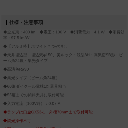
仕様・注意事項
◆全光束：400 lm ◆電圧：100 V ◆消費電力：4.1 W ◆消費効
率：97.5 lm/W
◆【アルミ枠】ホワイト＊つや消し
◆天井埋込型、埋込穴φ150、美ルック・浅型8H・高気密SB形・ビ
ーム角24度・集光タイプ
◆高演色Ra90
◆集光タイプ（ビーム角24度）
◆60形ダイクール電球1灯器具相当
◆55度までの傾斜天井に取付可能
◆入力電流（100V時）：0.07 A
◆ランプは口金GX53-1、外径70mmまで取付可能
◆調光操作不可