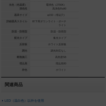
白色（3500K）
光色（色温度）
電球色（2700K）
昼白色（5
高演色Ra90
演色性
高演色Ra90
高演
φ150（埋込穴）
器具サイズ
φ150（埋込穴）
φ150
ライト・ポーチ
詳細器具スタイル
軒下用ダウンライト・ポーチ
軒下用ダウンライト
ライト
ライト
防湿・防雨型
防湿・防雨型
防湿・防雨型
防湿
集光タイプ
配光タイプ
集光タイプ
集
ホワイト反射板
反射板
ホワイト反射板
ホワイ
調光対応なし
調光
調光対応なし
調光
高気密SB
断熱施工
高気密SB
高
埋込高80
埋込高
埋込高80
ホワイト
枠色
ホワイト
関連商品
LED（温白色）以外を使用