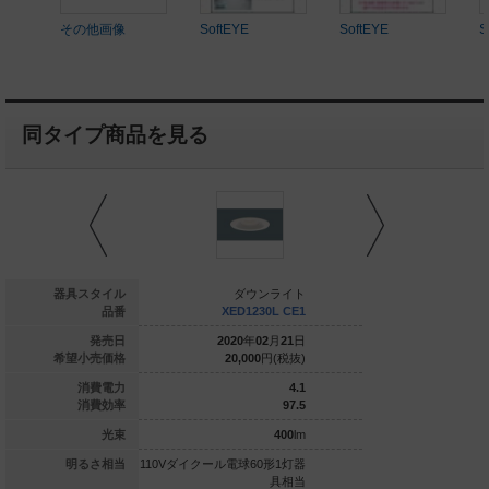
その他画像
SoftEYE
SoftEYE
S
同タイプ商品を見る
ダウンライト
器具スタイル
ダウンライト
ダウ
XED3230V CE1
品番
XED1230L CE1
XED123
020
年
02
月
21
日
発売日
2020
年
02
月
21
日
2020
年
0
22,600
円(税抜)
希望小売価格
20,000
円(税抜)
20,000
7.9
消費電力
4.1
63.2
消費効率
97.5
500
lm
光束
400
lm
ル電球80形1灯器
明るさ相当
110Vダイクール電球60形1灯器
110Vダイクール電球6
具相当
具相当