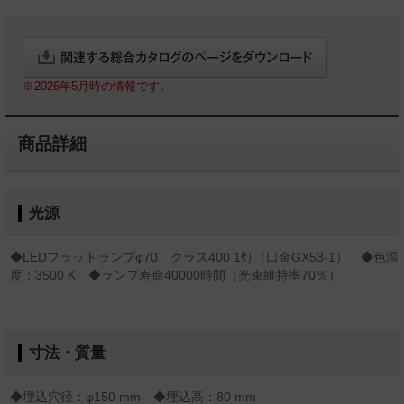
※2026年5月時の情報です。
商品詳細
光源
◆LEDフラットランプφ70 クラス400 1灯（口金GX53-1） ◆色温
度：3500 K ◆ランプ寿命40000時間（光束維持率70％）
寸法・質量
◆埋込穴径：φ150 mm ◆埋込高：80 mm