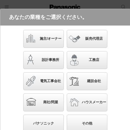
あなたの業種をご選択ください。
電気・建築設備（ビジネス）
フリーワード
品番・キーワード
検索
施主/オーナー
販売代理店
XED1230V CE1
設計事務所
工務店
起動方式違いの商品を見る
電気工事会社
建設会社
ブックマーク
NEW
かんたん照度計算
商社/問屋
ハウスメーカー
天井埋込型 LED（温白色） 軒下用ダウンライト・ポ
ーチライト 美ルック・浅型8H・高気密SB形・ビーム
パナソニック
その他
角24度・集光タイプ LEDフラットランプ交換型・防湿