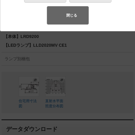
型・防雨型／埋込穴φ150 パネル付型 110Vダイクー
ル電球60形1灯器具相当
閉じる
◆工場在庫品
◆希望小売価格 20,000 円（税抜）
【本体】LRD9200
【LEDランプ】LLD2020MV CE1
ランプ別梱包
住宅用寸法
直射水平面
図
照度分布図
データダウンロード