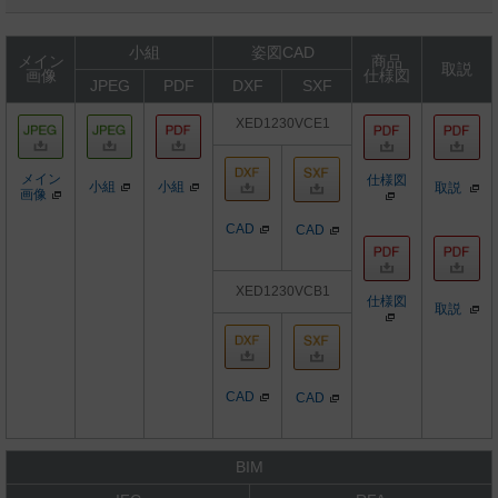
小組
姿図CAD
メイン
商品
取説
画像
仕様図
JPEG
PDF
DXF
SXF
XED1230VCE1
メイン
仕様図
小組
小組
取説
画像
CAD
CAD
XED1230VCB1
仕様図
取説
CAD
CAD
BIM